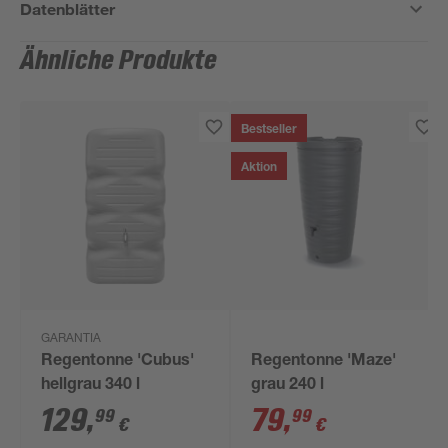
Datenblätter
Ähnliche Produkte
Bestseller
Aktion
GARANTIA
Regentonne 'Cubus'
Regentonne 'Maze'
hellgrau 340 l
grau 240 l
129
,
79
,
99
99
€
€