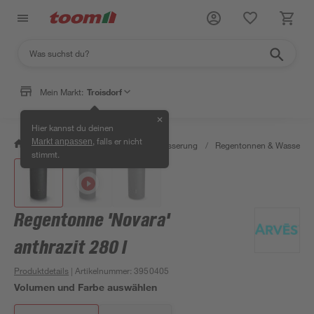
Mein Markt:
Troisdorf
✕
Hier kannst du deinen
, falls er nicht
Markt anpassen
/
Garten & Freizeit
/
Gartenbewässerung
/
Regentonnen & Wasserta
stimmt.
Regentonne 'Novara'
anthrazit 280 l
Produktdetails
| Artikelnummer
:
3950405
Volumen und Farbe auswählen