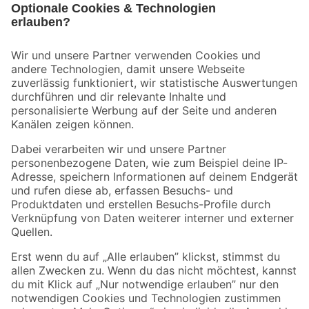
Bleib auf dem Laufenden mit unserem Newsletter
Der toom Newsletter: Keine Angebote und Aktionen mehr verpassen!
Zur Newsletter Anmeldung
Folge uns
Zahlungsarten
Versandarten
Sicher einkaufen
Jetzt die toom-App herunterladen