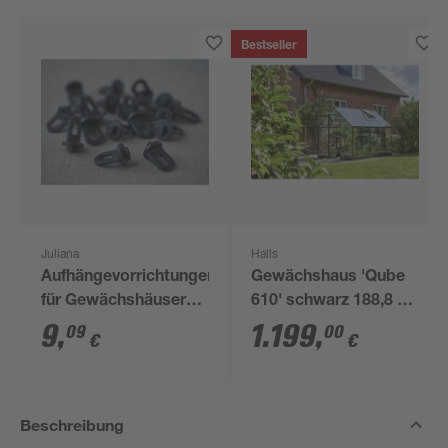
Bestseller
Juliana
Halls
Aufhängevorrichtungen
Gewächshaus 'Qube
für Gewächshäuser
610' schwarz 188,8 x
schwarz 20 Stück
312,6 cm mit 3 mm
9
,
1.199
,
09
00
€
€
Sicherheitsglas
Beschreibung