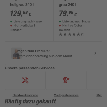
hellgrau 340 l
grau 240 l
129
,
79
,
99
99
€
€
Lieferung nach Hause
Lieferung nach Hause
Nicht verfügbar in
Nicht verfügbar in
Troisdorf
Troisdorf
(3)
Fragen zum Produkt?
Sofort-Videoberatung aus dem Markt
Unsere passenden Services
Handwerksservice
Mietgeräteservice
Miettra
Häufig dazu gekauft