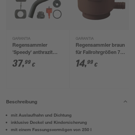
GARANTIA
GARANTIA
Regensammler
Regensammler braun
'Speedy' anthrazit
für Fallrohrgrößen 7-
inkl. Zubehör
10 cm
37
,
14
,
99
99
€
€
Beschreibung
mit Auslaufhahn und Dichtung
inklusive Deckel und Kindersicherung
mit einem Fassungsvermögen von 250 l