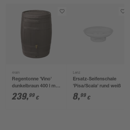
4rain
Lenz
Regentonne 'Vino'
Ersatz-Seifenschale
dunkelbraun 400 l mit
'Pisa/Scala' rund weiß
Hahn
239
,
8
,
99
99
€
€