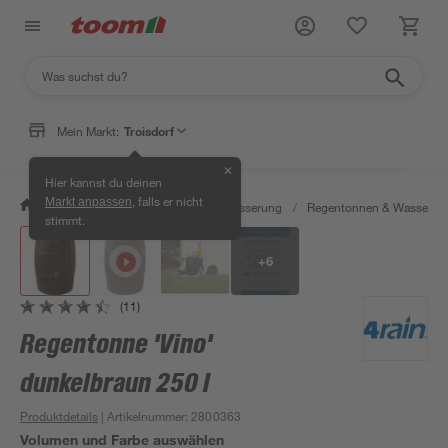
Mein Markt:
Troisdorf
✕
Hier kannst du deinen
, falls er nicht
Markt anpassen
/
Garten & Freizeit
/
Gartenbewässerung
/
Regentonnen & Wasserta
stimmt.
+
6
(11)
Regentonne 'Vino'
dunkelbraun 250 l
Produktdetails
| Artikelnummer
:
2800363
Volumen und Farbe auswählen