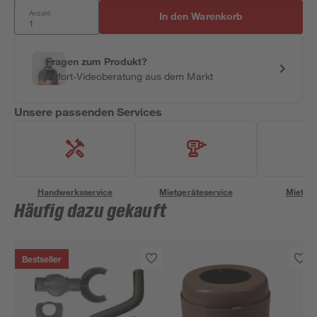
Anzahl:
In den Warenkorb
Fragen zum Produkt?
Sofort-Videoberatung aus dem Markt
Unsere passenden Services
Handwerksservice
Mietgeräteservice
Miettra
Häufig dazu gekauft
Bestseller