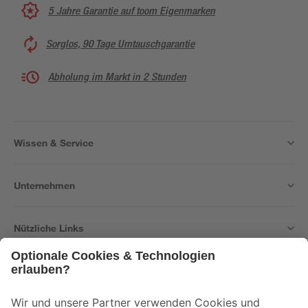
5 Jahre Garantie auf toom Eigenmarken
Sorglos, 90 Tage Umtauschgarantie
Abholung im Markt in 2 Stunden
Wissen & Service
Unternehmen
Nützliche Links
Bleib auf dem Laufenden mit unserem Newsletter
Der toom Newsletter: Keine Angebote und Aktionen mehr verpassen!