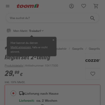
Mein Markt:
Troisdorf
✕
Hier kannst du deinen
, falls er nicht
Markt anpassen
/
Garten & Freizeit
/
Grills & Grillzubehör
/
Gasgrills
/
Gasgrills
/
stimmt.
Reglerset 2-teilig
Produktdetails
| Artikelnummer
:
10417500
29
,
99
€
inkl. 19% MwSt.
Lieferung nach Hause
Lieferzeit:
ca. 2 Wochen