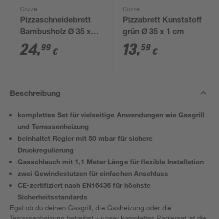
Cozze
Cozze
Pizzaschneidebrett
Pizzabrett Kunststoff
Bambusholz Ø 35 x
grün Ø 35 x 1 cm
1,2 cm
24
,
13
,
99
59
€
€
Beschreibung
komplettes Set für vielseitige Anwendungen wie Gasgrill
und Terrassenheizung
beinhaltet Regler mit 50 mbar für sichere
Druckregulierung
Gasschlauch mit 1,1 Meter Länge für flexible Installation
zwei Gewindestutzen für einfachen Anschluss
CE-zertifiziert nach EN16436 für höchste
Sicherheitsstandards
Egal ob du deinen Gasgrill, die Gasheizung oder die
Terrassenheizung betreibst – unser komplettes Reglerset ist die