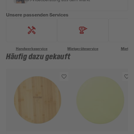
Unsere passenden Services
Handwerksservice
Mietgeräteservice
Miettra
Häufig dazu gekauft