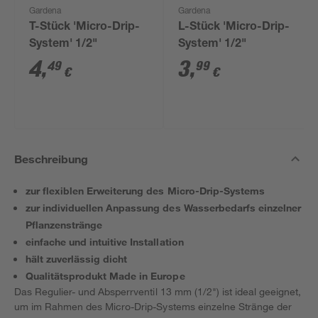
Gardena
Gardena
T-Stück 'Micro-Drip-
L-Stück 'Micro-Drip-
System' 1/2"
System' 1/2"
4
,
3
,
49
99
€
€
Beschreibung
zur flexiblen Erweiterung des Micro-Drip-Systems
zur individuellen Anpassung des Wasserbedarfs einzelner
Pflanzenstränge
einfache und intuitive Installation
hält zuverlässig dicht
Qualitätsprodukt Made in Europe
Das Regulier- und Absperrventil 13 mm (1/2") ist ideal geeignet,
um im Rahmen des Micro-Drip-Systems einzelne Stränge der