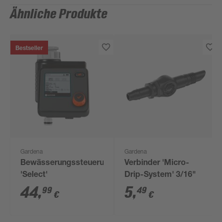
Ähnliche Produkte
Bestseller
Gardena
Gardena
Bewässerungssteuerung
Verbinder 'Micro-
'Select'
Drip-System' 3/16"
44
,
5
,
99
49
€
€