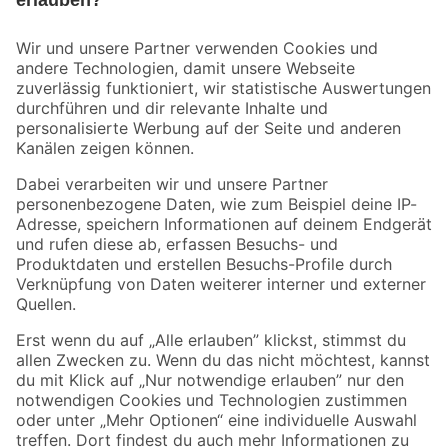
Bleib auf dem Laufenden mit unserem Newsletter
Der toom Newsletter: Keine Angebote und Aktionen mehr verpassen!
Zur Newsletter Anmeldung
Folge uns
Zahlungsarten
Versandarten
Sicher einkaufen
Jetzt die toom-App herunterladen