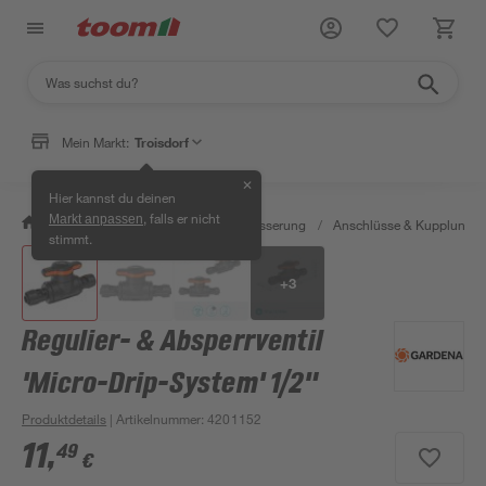
Mein Markt:
Troisdorf
✕
Hier kannst du deinen
, falls er nicht
Markt anpassen
/
Garten & Freizeit
/
Gartenbewässerung
/
Anschlüsse & Kupplunge
stimmt.
+
3
Regulier- & Absperrventil
'Micro-Drip-System' 1/2"
Produktdetails
| Artikelnummer
:
4201152
11
,
49
€