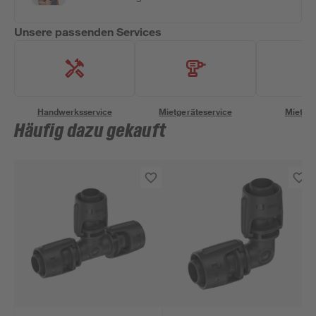
Unsere passenden Services
Handwerksservice
Mietgeräteservice
Miettra
Häufig dazu gekauft