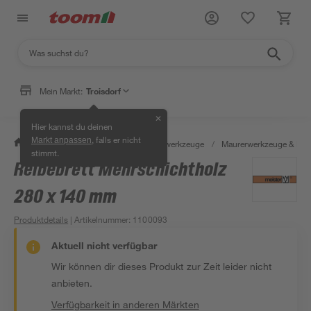
Mein Markt:
Troisdorf
✕
Hier kannst du deinen
, falls er nicht
Markt anpassen
/
Werkstatt & Maschinen
/
Handwerkzeuge
/
Maurerwerkzeuge & Fli
stimmt.
Reibebrett Mehrschichtholz
280 x 140 mm
Produktdetails
| Artikelnummer
:
1100093
Aktuell nicht verfügbar
Wir können dir dieses Produkt zur Zeit leider nicht
anbieten.
Verfügbarkeit in anderen Märkten