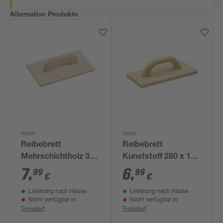
Alternative Produkte
toom
toom
Reibebrett
Reibebrett
Mehrschichtholz 320
Kunststoff 280 x 140
x 180 mm
mm
7
,
6
,
99
99
€
€
Lieferung nach Hause
Lieferung nach Hause
Nicht verfügbar in
Nicht verfügbar in
Troisdorf
Troisdorf