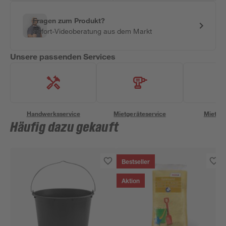
Fragen zum Produkt?
Sofort-Videoberatung aus dem Markt
Unsere passenden Services
Handwerksservice
Mietgeräteservice
Miettra
Häufig dazu gekauft
Bestseller
Aktion