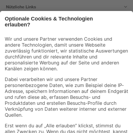
Nützliche Links
Bleib auf dem Laufenden mit unserem Newsletter
Der toom Newsletter: Keine Angebote und Aktionen mehr verpassen!
Zur Newsletter Anmeldung
Folge uns
Zahlungsarten
Versandarten
Sicher einkaufen