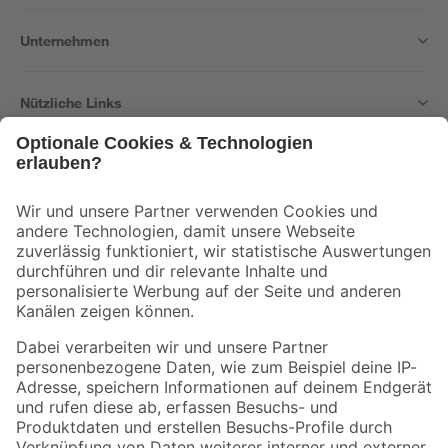
Unternehmen
Nützliche Links
Bleib auf dem Laufenden mit unserem Newsletter
Der toom Newsletter: Keine Angebote und Aktionen mehr verpassen!
Zur Newsletter Anmeldung
Folge uns
Zahlungsarten
Versandarten