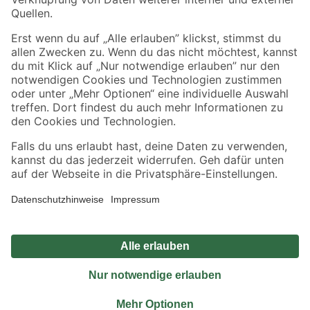
Sicher einkaufen
Jetzt die toom-App herunterladen
Alle Preisangaben in EUR inkl. gesetzl. MwSt.. Die dargestellten Angebote sind unter
Umständen nicht in allen Märkten verfügbar. Die angegebenen Verfügbarkeiten beziehen
sich auf den unter "Mein Markt" ausgewählten toom Baumarkt. Alle Angebote und
Produkte nur solange der Vorrat reicht.
*Paketversand ab 59 € versandkostenfrei, gilt nicht für Artikel mit Speditionsversand, hier
fallen zusätzliche Versandkosten an.
Datenschutz
Privatsphäre
Impressum
AGB
Nutzungsbedingungen
Widerrufsrecht
Vertrag widerrufen
Barrierefreiheit
© 2026 toom Baumarkt GmbH