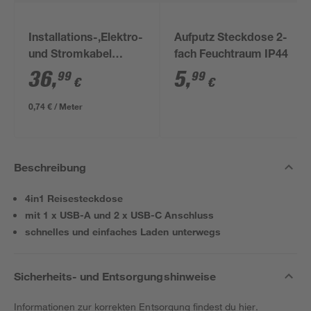
Installations-,Elektro-
Aufputz Steckdose 2-
und Stromkabel
fach Feuchtraum IP44
NYM-J 3x1,5mm² 50
36
,
5
,
99
99
€
€
m
0,74 € / Meter
Beschreibung
4in1 Reisesteckdose
mit 1 x USB-A und 2 x USB-C Anschluss
schnelles und einfaches Laden unterwegs
Sicherheits- und Entsorgungshinweise
Informationen zur korrekten Entsorgung findest du
hier
.