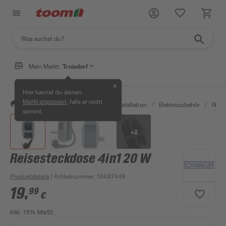
Mein Markt:
Troisdorf
✕
Hier kannst du deinen
, falls er nicht
Markt anpassen
/
Bauen & Renovieren
/
Elektroinstallation
/
Elektrozubehör
/
Netzt
stimmt.
+
2
Reisesteckdose 4in1 20 W
Produktdetails
| Artikelnummer
:
10487449
19
,
99
€
inkl. 19% MwSt.