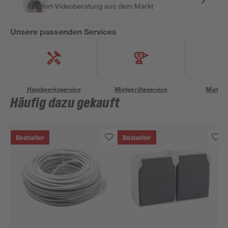
Sofort-Videoberatung aus dem Markt
Unsere passenden Services
Handwerksservice
Mietgeräteservice
Miettra
Häufig dazu gekauft
Bestseller
Bestseller