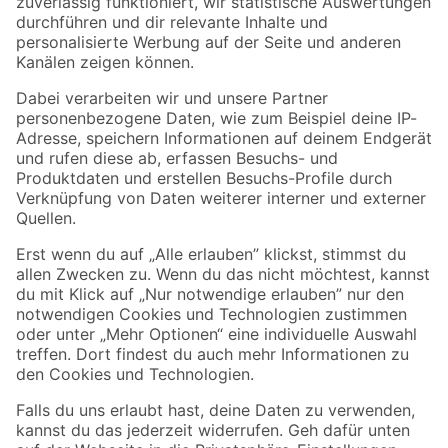
Zur Newsletter Anmeldung
Folge uns
Zahlungsarten
Versandarten
Sicher einkaufen
Jetzt die toom-App herunterladen
Alle Preisangaben in EUR inkl. gesetzl. MwSt.. Die dargestellten Angebote sind unter