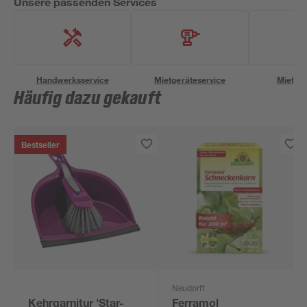
Unsere passenden Services
Handwerksservice
Mietgeräteservice
Miettra
Häufig dazu gekauft
Bestseller
Neudorff
Kehrgarnitur 'Star-
Ferramol