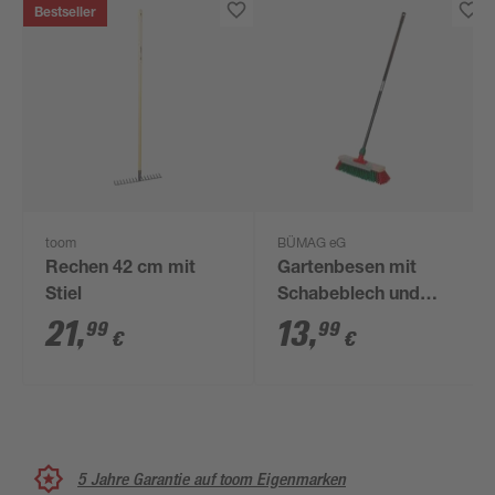
Bestseller
toom
BÜMAG eG
Rechen 42 cm mit
Gartenbesen mit
Stiel
Schabeblech und
Teleskopstiel Elaston
21
,
13
,
99
99
€
€
40 cm grün rot
5 Jahre Garantie auf toom Eigenmarken