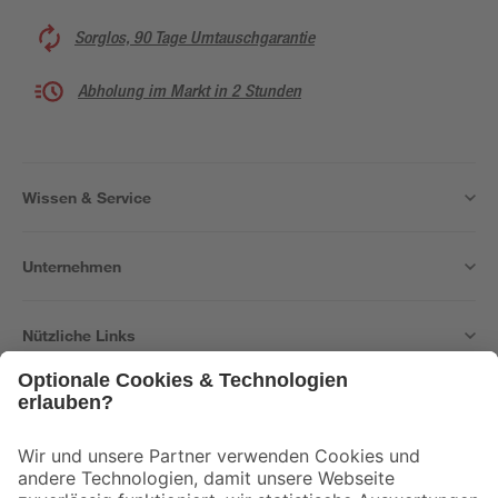
Sorglos, 90 Tage Umtauschgarantie
Abholung im Markt in 2 Stunden
Wissen & Service
Unternehmen
Nützliche Links
Bleib auf dem Laufenden mit unserem Newsletter
Der toom Newsletter: Keine Angebote und Aktionen mehr verpassen!