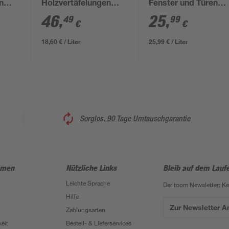
n
Holzvertäfelungen
Fenster und Türen
reinweiß matt 2,5 l
anthrazitfarbengrau
46
,
25
,
49
99
€
€
seidenmatt 1 l
18,60 € / Liter
25,99 € / Liter
Sorglos, 90 Tage Umtauschgarantie
hmen
Nützliche Links
Bleib auf dem Lauf
Leichte Sprache
Der toom Newsletter: K
Hilfe
Zur Newsletter 
Zahlungsarten
eit
Bestell- & Lieferservices