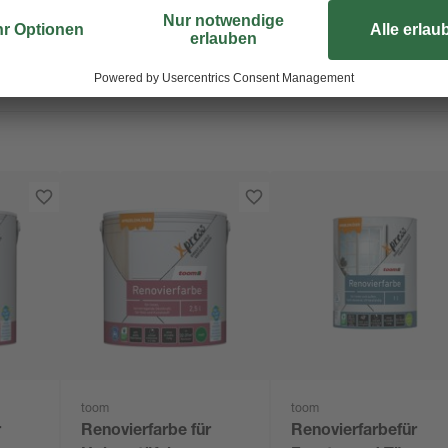
toom
toom
r
Renovierfarbe für
Renovierfarbefür