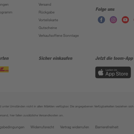
ungen
Versand
Folge uns
Programm
Rückgabe
Vorteilskarte
Gutscheine
Verkaufsoffene Sonntage
rten
Sicher einkaufen
Jetzt die toom-App
sind unter Umständen nicht in allen Märkten verfügbar. Die angegebenen Verfügbarkeiten beziehen s
ersand, hier fallen zusätzliche Versandkosten an.
gsbedingungen
Widerrufsrecht
Vertrag widerrufen
Barrierefreiheit