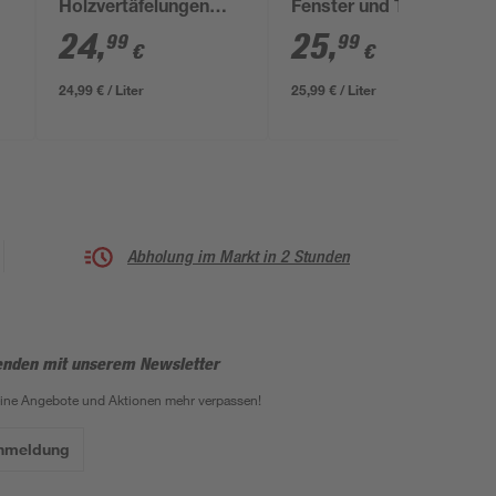
Holzvertäfelungen
Fenster und Türen
nougatfarben matt 1 l
reinweiß seidenmatt 1
24
,
25
,
99
99
€
€
l
24,99 € / Liter
25,99 € / Liter
Abholung im Markt in 2 Stunden
enden mit unserem Newsletter
eine Angebote und Aktionen mehr verpassen!
Anmeldung