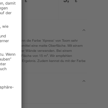
€
€
n anstehen, kann die Farbe 'Xpress' von Toom sehr
ugt das Anstrichmittel eine matte Oberfläche. Mit einem
Streichen größerer Wände verwenden. Bei einem
Menge für eine Fläche von 15 m². Wir empfehlen
 ansprechendes Ergebnis. Zudem kannst du mit der Farbe
handeln.
.