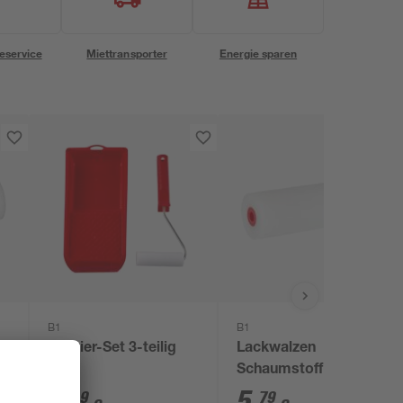
eservice
Miettransporter
Energie sparen
B1
B1
Lackier-Set 3-teilig
Lackwalzen
Schaumstoff 11 cm 5
Stück
4
,
5
,
59
79