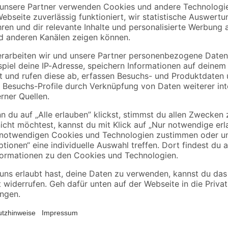
€
€
/ m²
1,29 € / Pack
Wenn bei dir Renovierungsarbeite
nützlich für dich sein. Dabei erze
Inhalt von 1 l kannst du es zum 
einmaligen Anstrich reicht diese 
allerdings 2 Farbaufträge für ein
Holz, Kunststoff und Hart-PVC be
2-Methyl-2H-Isothiazol-3-on. Kann allergische Reaktionen hervorrufen