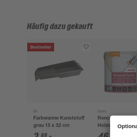
Häufig dazu gekauft
Bestseller
B1
toom
Farbwanne Kunststoff
Renovierfarbe fü
grau 15 x 32 cm
Holzvertäfelunge
reinweiß matt 2,5
2
,
46
,
69
49