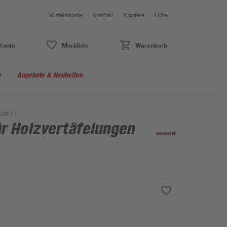
Vorteilskarte
Kontakt
Karriere
Hilfe
Konto
Merkliste
Warenkorb
e
Angebote & Neuheiten
att 1 l
ür Holzvertäfelungen