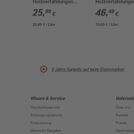
Holzvertäfelungen
Holzvertäfelunge
weiß matt 1 l
weiß matt 2,5 l
25
,
46
,
99
49
€
€
25,99 € / Liter
18,60 € / Liter
5 Jahre Garantie auf toom Eigenmarken
Wissen & Service
Unterne
Handwerksservice
Über uns
Entsorgungsservice
Karriere
Finanzierung
Presse
Übersicht Ratgeber
Nachhaltigk