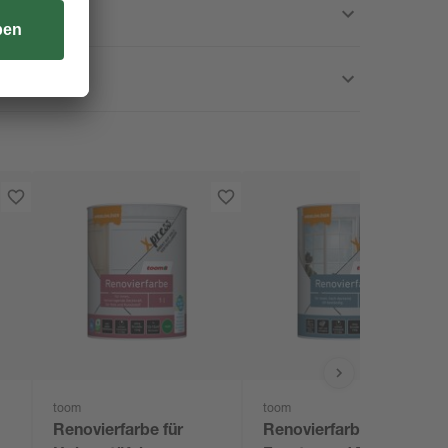
toom
toom
Renovierfarbe für
Renovierfarbe für