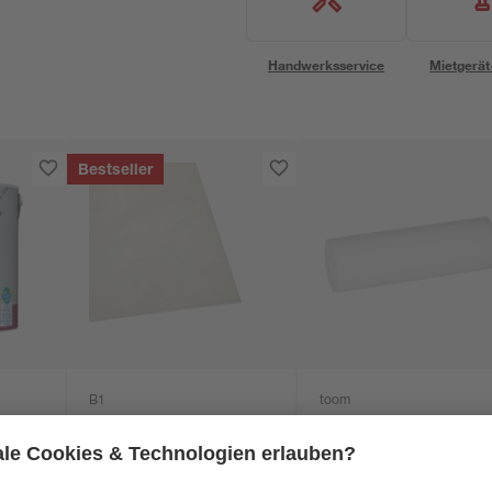
Handwerksservice
Mietgerät
Bestseller
B1
toom
r
Abdeckplane
Lackwalze 'Komfort'
n
Polyethylen
glatt 11 cm 5 Stück
 l
transparent 4 x 5 m
0
,
6
,
06
39