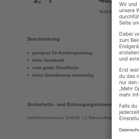
€
€
18,60 € / Liter
Beschreibung
geeignet für Kinderspielzeug
hohe Deckkraft
sehr glatte Oberfläche
keine Grundierung notwendig
Sicherheits- und Entsorgungshinweise
Gefahrenhinweise: Enthält 1,2-Benzisothiazol-3(2H)-on, 