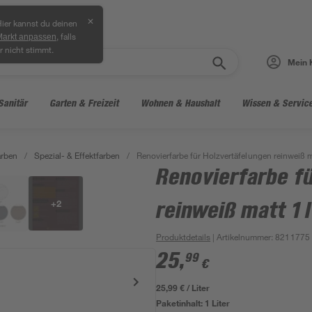
✕
ier kannst du deinen
, falls
Markt anpassen
r nicht stimmt.
Mein 
Sanitär
Garten & Freizeit
Wohnen & Haushalt
Wissen & Servic
arben
/
Spezial- & Effektfarben
/
Renovierfarbe für Holzvertäfelungen reinweiß m
Renovierfarbe f
+
2
reinweiß matt 1 l
Produktdetails
| Artikelnummer
:
8211775
25
,
99
€
25,99 € / Liter
Paketinhalt:
1 Liter