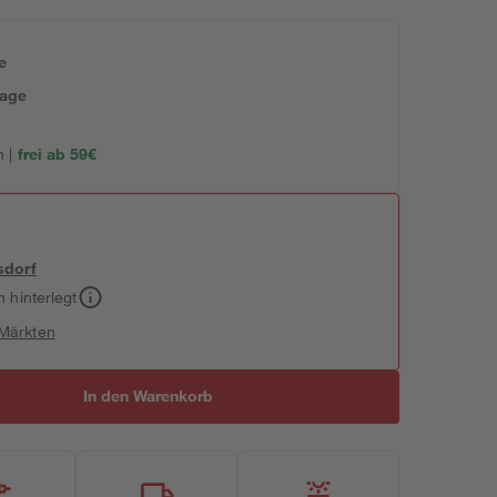
e
tage
 |
frei ab 59€
sdorf
h hinterlegt
 Märkten
In den Warenkorb