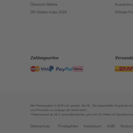
Übersicht Märkte
Auszeichn
DIY-Städte-Index 2026
Affiliate-
Zahlungsarten
Versanda
Alle Preisangaben in EUR inkl. gesetzl. MwSt.. Die dargestellten Angebote 
und Produkte nur solange der Vorrat reicht.
*Paketversand ab 59 € versandkostenfrei, gilt nicht für Artikel mit Speditionsv
Datenschutz
Privatsphäre
Impressum
AGB
Nutzun