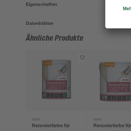
Eigenschaften
Datenblätter
Ähnliche Produkte
toom
toom
Renovierfarbe für
Renovierfarbe fü