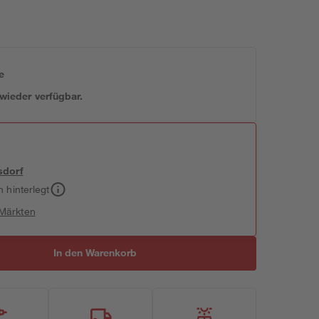
e
 wieder verfügbar.
sdorf
h hinterlegt
 Märkten
In den Warenkorb