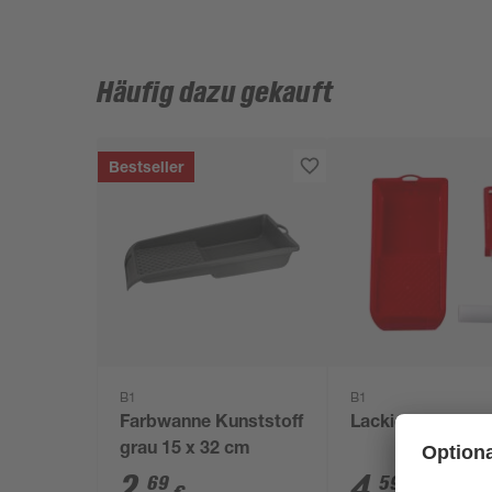
Häufig dazu gekauft
Bestseller
B1
B1
Farbwanne Kunststoff
Lackier-Set 3-tei
grau 15 x 32 cm
2
,
4
,
69
59