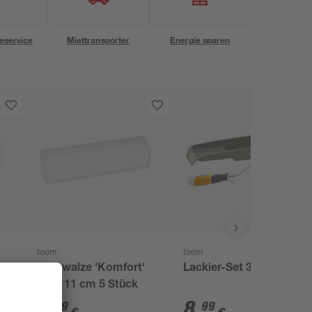
eservice
Miettransporter
Energie sparen
toom
toom
Lackwalze 'Komfort'
Lackier-Set 3-teilig
5
glatt 11 cm 5 Stück
6
,
8
,
39
99