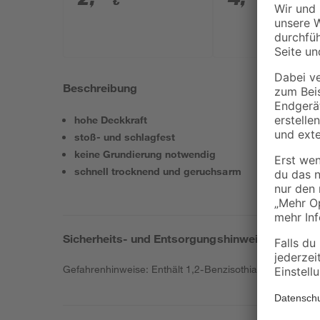
€
€
Beschreibung
hohe Deckkraft
stoß- und schlagfest
keine Grundierung notwendig
schnell trocknend und geruchsarm
Sicherheits- und Entsorgungshinweise
Gefahrenhinweise: Enthält 1,2-Benzisothiazol-3(2H)-on, 