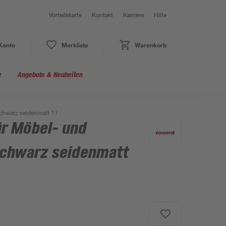
Vorteilskarte
Kontakt
Karriere
Hilfe
Konto
Merkliste
Warenkorb
e
Angebote & Neuheiten
chwarz seidenmatt 1 l
ür Möbel- und
schwarz seidenmatt