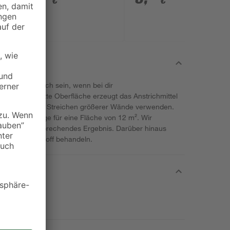
€
€
ützlich für dich sein, wenn bei dir
ne seidenmatte Oberfläche erzeugt das Anstrichmittel
annst du es zum Streichen größerer Wände verwenden.
cht diese Menge für eine Fläche von 12 m². Wir
ge für ein ansprechendes Ergebnis. Darüber hinaus
ll und Kunststoff behandeln.
.