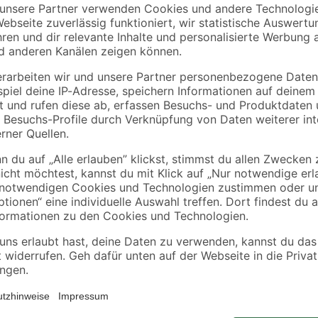
€
€
/ m²
1,29 € / Pack
Die Farbe 'Xpress' von Toom kann n
Renovierungsarbeiten anstehen. Ei
dabei. Mit einem Inhalt von 1 l k
Bei einem einmaligen Anstrich rei
empfehlen allerdings 2 Farbaufträ
kannst du mit der Farbe Holz, Meta
2-Methyl-2H-Isothiazol-3-on. Kann allergische Reaktionen hervorrufen