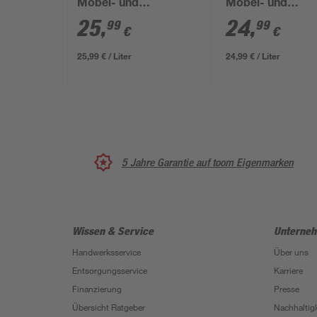
Möbel- und
Möbel- und
Küchenfronten taupe
Küchenfronten w
25
,
24
,
99
99
€
€
seidenmatt 1 l
seidenmatt 1 l
25,99 € / Liter
24,99 € / Liter
5 Jahre Garantie auf toom Eigenmarken
Wissen & Service
Unterne
Handwerksservice
Über uns
Entsorgungsservice
Karriere
Finanzierung
Presse
Übersicht Ratgeber
Nachhaltigk