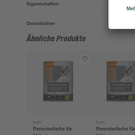
Eigenschaften
Datenblätter
Ähnliche Produkte
toom
toom
Renovierfarbe für
Renovierfarbe fü