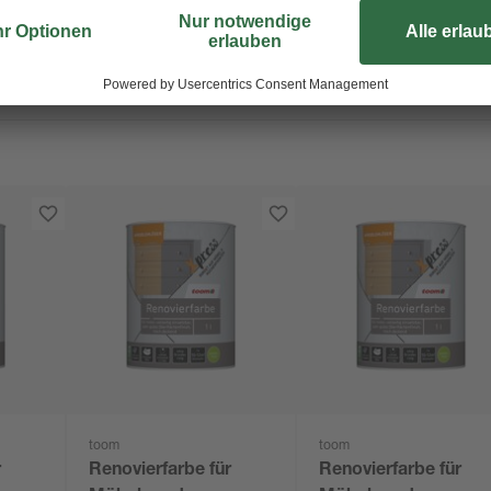
toom
toom
r
Renovierfarbe für
Renovierfarbe für