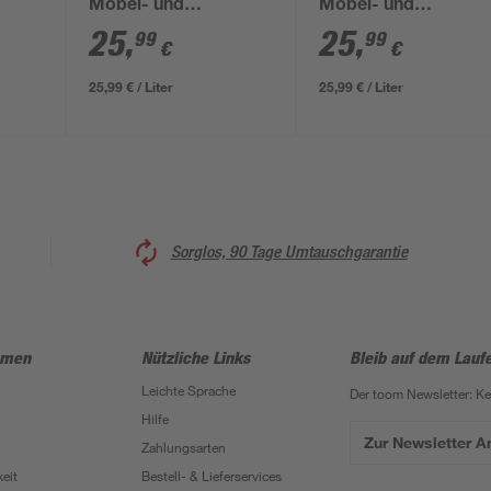
Möbel- und
Möbel- und
eiß
Küchenfronten
Küchenfronten
25
,
25
,
99
99
€
€
antikrot seidenmatt 1
steingrau seidenmat
l
1 l
25,99 € / Liter
25,99 € / Liter
Sorglos, 90 Tage Umtauschgarantie
hmen
Nützliche Links
Bleib auf dem Lauf
Leichte Sprache
Der toom Newsletter: K
Hilfe
Zur Newsletter 
Zahlungsarten
eit
Bestell- & Lieferservices