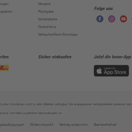
ungen
Versand
Folge uns
Programm
Rückgabe
Vorteilskarte
Gutscheine
Verkaufsoffene Sonntage
rten
Sicher einkaufen
Jetzt die toom-App
sind unter Umständen nicht in allen Märkten verfügbar. Die angegebenen Verfügbarkeiten beziehen s
ersand, hier fallen zusätzliche Versandkosten an.
gsbedingungen
Widerrufsrecht
Vertrag widerrufen
Barrierefreiheit