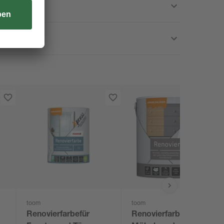
toom
toom
Renovierfarbefür
Renovierfarbe für