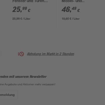
Fenster und Türen
Möbel- und
anthrazitfarbengrau
Küchenfronten
25
,
46
,
99
49
€
€
t
seidenmatt 1 l
schwarz seidenmatt
2,5 l
25,99 € / Liter
18,60 € / Liter
Abholung im Markt in 2 Stunden
enden mit unserem Newsletter
eine Angebote und Aktionen mehr verpassen!
Anmeldung