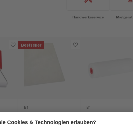
Handwerksservice
Mietgerät
Bestseller
B1
B1
lig
Abdeckplane
Lackwalzen
Polyethylen
Schaumstoff 11 cm 
transparent 4 x 5 m
Stück
0
,
5
,
06
79