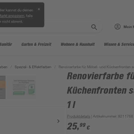
✕
ier kannst du deinen
, falls
Markt anpassen
r nicht stimmt.
Mein 
Sanitär
Garten & Freizeit
Wohnen & Haushalt
Wissen & Servic
arben
/
Spezial- & Effektfarben
/
Renovierfarbe für Möbel- und Küchenfronten s
Renovierfarbe f
Küchenfronten 
1 l
Produktdetails
| Artikelnummer
:
8211768
25
,
99
€