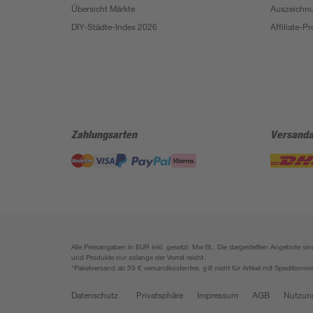
Übersicht Märkte
Auszeichn
DIY-Städte-Index 2026
Affiliate-
Zahlungsarten
Versanda
Alle Preisangaben in EUR inkl. gesetzl. MwSt.. Die dargestellten Angebote 
und Produkte nur solange der Vorrat reicht.
*Paketversand ab 59 € versandkostenfrei, gilt nicht für Artikel mit Speditionsv
Datenschutz
Privatsphäre
Impressum
AGB
Nutzun