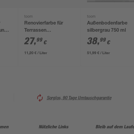
toom
toom
r
Renovierfarbe für
Außenbodenfarbe
un
Terrassen
silbergrau 750 ml
dunkelbraun matt 2,5 l
27
,
38
,
99
99
€
€
11,20 € / Liter
51,99 € / Liter
Sorglos, 90 Tage Umtauschgarantie
hmen
Nützliche Links
Bleib auf dem Lauf