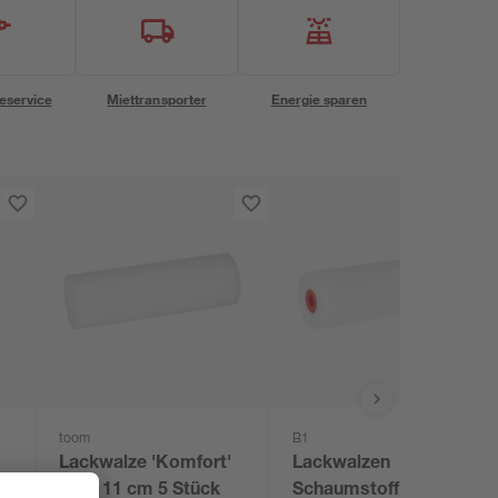
eservice
Miettransporter
Energie sparen
toom
B1
Lackwalze 'Komfort'
Lackwalzen
glatt 11 cm 5 Stück
Schaumstoff 11 cm 5