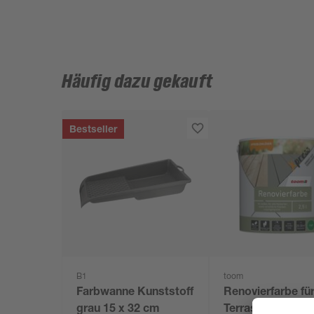
Häufig dazu gekauft
Bestseller
B1
toom
Farbwanne Kunststoff
Renovierfarbe fü
grau 15 x 32 cm
Terrassen