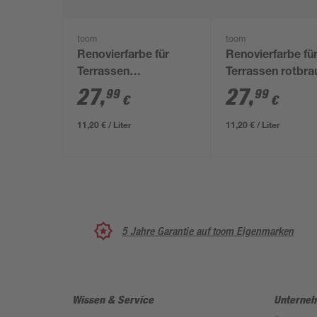
toom
toom
Renovierfarbe für
Renovierfarbe fü
Terrassen
Terrassen rotbra
graphitfarben matt
matt 2,5 l
27
,
27
,
99
99
€
€
2,5 l
11,20 € / Liter
11,20 € / Liter
5 Jahre Garantie auf toom Eigenmarken
Wissen & Service
Unterne