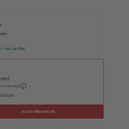
e
tage
 |
frei ab 59€
sdorf
h hinterlegt
 Märkten
In den Warenkorb