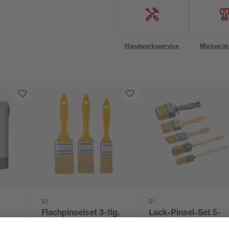
Handwerksservice
Mietgerät
B1
B1
r
Flachpinselset 3-tlg.
Lack-Pinsel-Set 5-
teilig