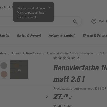
geöffnet
✕
Hier kannst du deinen
, falls
Markt anpassen
er nicht stimmt.
Mein 
Sanitär
Garten & Freizeit
Wohnen & Haushalt
Wissen & Servic
arben
/
Spezial- & Effektfarben
/
Renovierfarbe für Terrassen hellgrau matt 2,5 l
(1)
Renovierfarbe fü
+
2
matt 2,5 l
Produktdetails
| Artikelnummer
:
8211807
27
,
99
€
11,20 € / Liter