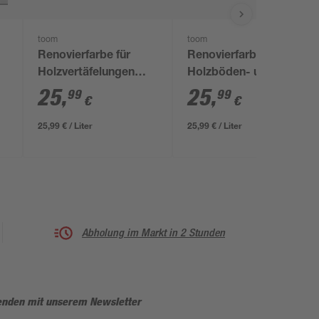
toom
toom
Renovierfarbe für
Renovierfarbe für
Holzvertäfelungen
Holzböden- und
anthrazitfarben matt 1
Treppen oxidrot
25
,
25
,
99
99
€
€
l
seidenmatt 1 l
25,99 € / Liter
25,99 € / Liter
Abholung im Markt in 2 Stunden
enden mit unserem Newsletter