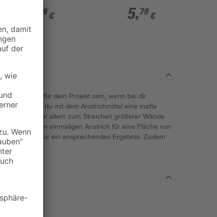
Stück
6
,
5
,
39
79
€
€
enau richtig für dein Projekt sein, wenn bei dir
bei erzeugst du mit dem Anstrichmittel eine matte
alt von 2,5 l vor allem zum Streichen größerer Wände
icht bei einem einmaligen Anstrich für eine Fläche von
2 Farbaufträge für ein ansprechendes Ergebnis. Zudem
n behandeln.
.