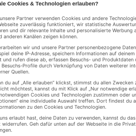
tt
5
,
8
,
59
99
€
€
Die Farbe 'Xpress' von Toom kann g
Renovierungsarbeiten anstehen. Da
Oberfläche. Es kann mit einem Inh
verwendet werden. Diese Menge re
eckkraft
30 m². Wir empfehlen allerdings 
kannst du mit der Farbe Holzböde
2-Methyl-2H-Isothiazol-3-on. Kann allergische Reaktionen hervorrufen