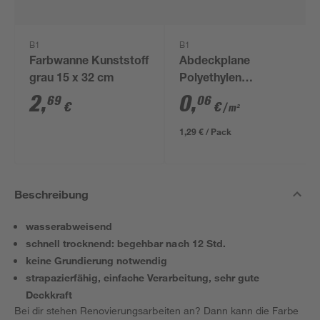
B1
B1
Farbwanne Kunststoff
Abdeckplane
grau 15 x 32 cm
Polyethylen
transparent 4 x 5 m
2
,
0
,
69
06
€
€
/ m²
1,29 € / Pack
Beschreibung
wasserabweisend
schnell trocknend: begehbar nach 12 Std.
keine Grundierung notwendig
strapazierfähig, einfache Verarbeitung, sehr gute
Deckkraft
Bei dir stehen Renovierungsarbeiten an? Dann kann die Farbe