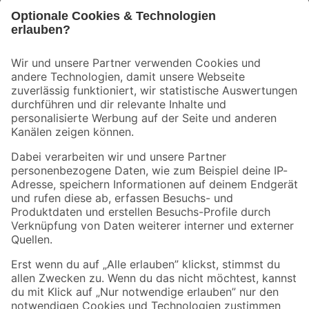
Bleib auf dem Laufenden mit unserem Newsletter
Der toom Newsletter: Keine Angebote und Aktionen mehr verpassen!
Zur Newsletter Anmeldung
Folge uns
Zahlungsarten
Versandarten
Sicher einkaufen
Jetzt die toom-App herunterladen