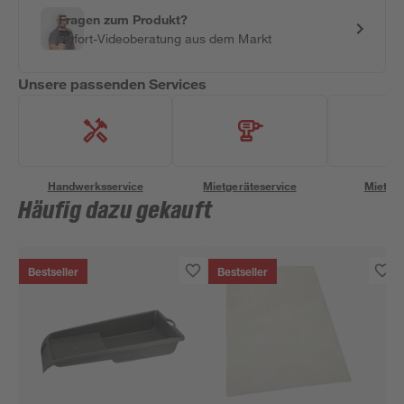
Fragen zum Produkt?
Sofort-Videoberatung aus dem Markt
Unsere passenden Services
Handwerksservice
Mietgeräteservice
Miettra
Häufig dazu gekauft
Bestseller
Bestseller