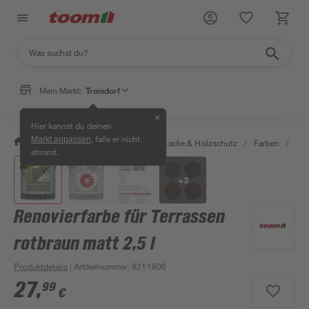
Mein Markt:
Troisdorf
✕
Hier kannst du deinen
, falls er nicht
Markt anpassen
/
Bauen & Renovieren
/
Farben, Lacke & Holzschutz
/
Farben
/
Spe
stimmt.
+
3
Renovierfarbe für Terrassen
rotbraun matt 2,5 l
Produktdetails
| Artikelnummer
:
8211806
27
,
99
€