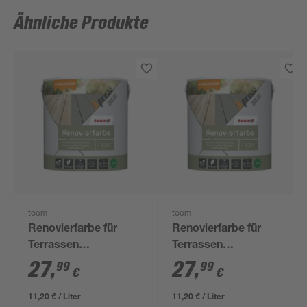
Ähnliche Produkte
toom
toom
Renovierfarbe für
Renovierfarbe für
Terrassen
Terrassen
graphitfarben matt
dunkelbraun matt 2,5 l
27
,
27
,
99
99
€
€
2,5 l
11,20 € / Liter
11,20 € / Liter