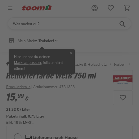
Mein Markt:
Troisdorf
✕
Hier kannst du deinen
, falls er nicht
Markt anpassen
/
Bauen & Renovieren
/
Farben, Lacke & Holzschutz
/
Farben
/
Spe
stimmt.
Renovierfarbe weiß 750 ml
Bestseller
Produktdetails
| Artikelnummer
:
4731328
15
,
99
€
21,32 € / Liter
Paketinhalt:
0,75 Liter
inkl. 19% MwSt.
Lieferung nach Hause