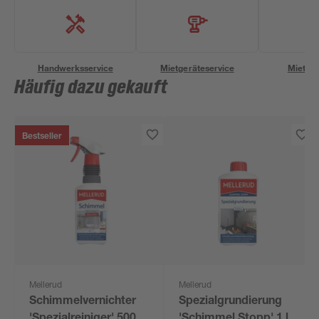
Handwerksservice
Mietgeräteservice
Miettra
Häufig dazu gekauft
Bestseller
Mellerud
Mellerud
Schimmelvernichter
Spezialgrundierung