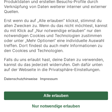
Sicher einkaufen
Jetzt die toom-App herunterladen
Alle Preisangaben in EUR inkl. gesetzl. MwSt.. Die dargestellten Angebote sind unter
Umständen nicht in allen Märkten verfügbar. Die angegebenen Verfügbarkeiten beziehen
sich auf den unter "Mein Markt" ausgewählten toom Baumarkt. Alle Angebote und
Produkte nur solange der Vorrat reicht.
*Paketversand ab 59 € versandkostenfrei, gilt nicht für Artikel mit Speditionsversand, hier
fallen zusätzliche Versandkosten an.
Datenschutz
Privatsphäre
Impressum
AGB
Nutzungsbedingungen
Widerrufsrecht
Vertrag widerrufen
Barrierefreiheit