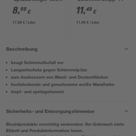
'Spezialreiniger' 500
'Schimmel Stopp' 1 l
ml
8
,
11
,
99
49
€
€
17,98 € / Liter
11,49 € / Liter
Beschreibung
beugt Schimmelbefall vor
Langzeitschutz gegen Schimmelpilze
zum Ausbessern von Wand- und Deckenflächen
hochdeckende und geruchsarme weiße Wandfarbe
tropf- und spritzgehemmt
Sicherheits- und Entsorgungshinweise
Biozidprodukte vorsichtig verwenden. Vor Gebrauch stets
Etikett und Produktinformation lesen.