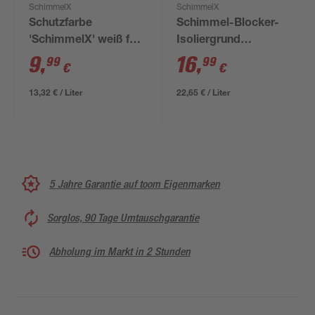
SchimmelX
SchimmelX
Schutzfarbe
Schimmel-Blocker-
'SchimmelX' weiß für
Isoliergrund
Wand und Decke 0,75
'SchimmelX' 0,75 l
9
,
16
,
99
99
€
€
l
13,32 € / Liter
22,65 € / Liter
5 Jahre Garantie auf toom Eigenmarken
Sorglos, 90 Tage Umtauschgarantie
Abholung im Markt in 2 Stunden