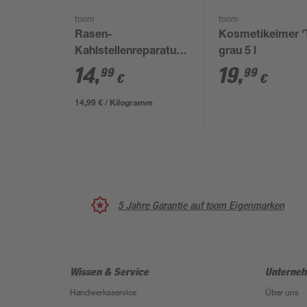
toom
toom
Rasen-
Kosmetikeimer '
Kahlstellenreparatursaat
grau 5 l
1 kg für ca. 6,6 m²
14
,
19
,
99
99
€
€
14,99 € / Kilogramm
5 Jahre Garantie auf toom Eigenmarken
Wissen & Service
Unterne
Handwerksservice
Über uns