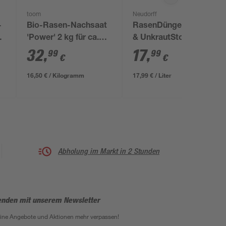
toom
Neudorff
-
Bio-Rasen-Nachsaat
RasenDünger Moos-
'Power' 2 kg für ca.
& UnkrautStopp 1 l
150 m²
32
,
17
,
99
99
€
€
16,50 € / Kilogramm
17,99 € / Liter
Abholung im Markt in 2 Stunden
enden mit unserem Newsletter
eine Angebote und Aktionen mehr verpassen!