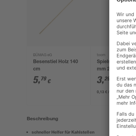
BÜMAG eG
toom
Besenstiel Holz 140
Spielsand beige 
cm
mm 25 kg
5
,
3
,
79
29
€
€
0,13 € / Kilogramm
Beschreibung
schneller Helfer für Kahlstellen