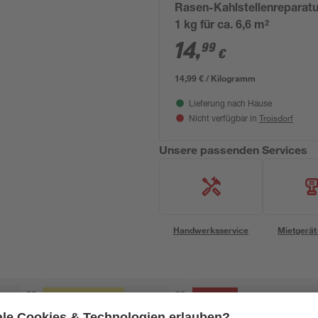
Rasen-Kahlstellenreparat
1 kg für ca. 6,6 m²
14
,
99
€
14,99 € / Kilogramm
Lieferung nach Hause
Troisdorf
Nicht verfügbar in
Unsere passenden Services
Handwerksservice
Mietgerät
Mengenrabatt
- 11 %