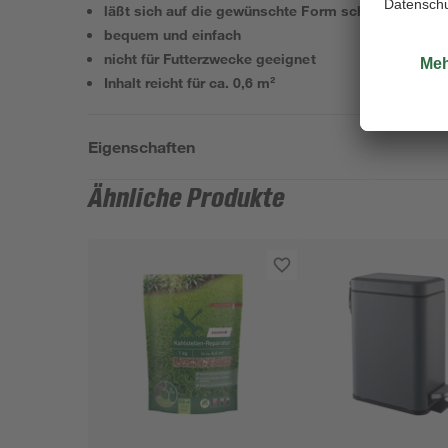
läßt sich auf die gewünschte Form schneiden
bequem und einfach
nicht für Futterzwecke geeignet
Inhalt reicht für ca. 0,6 m²
Eigenschaften
Ähnliche Produkte