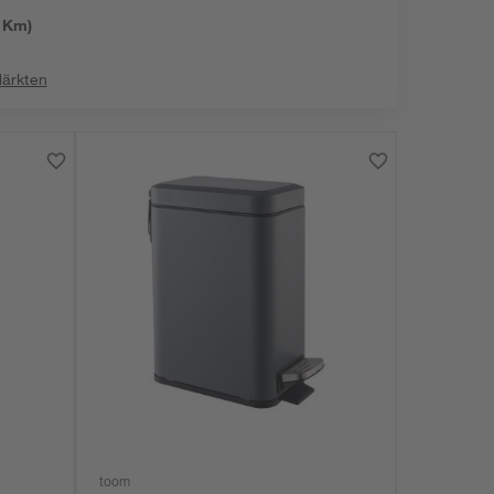
:
 Km)
Märkten
toom