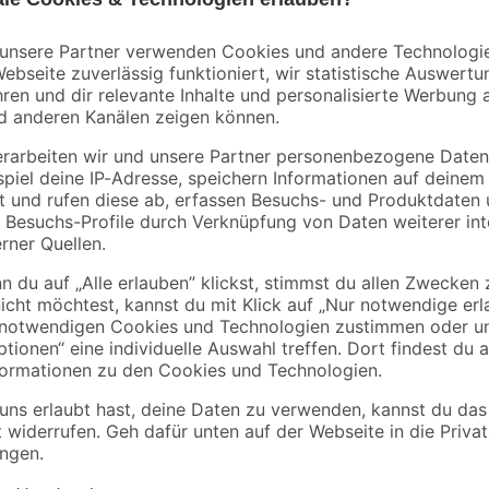
Bestseller
B1
0-2
Rindenmulch 0-40
Baueimer 12 l
mm 40 l
3
,
1
,
99
49
€
€
1,69 €
0,10 € / Liter