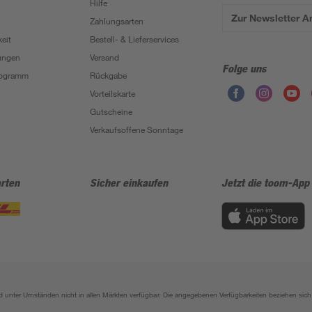
Hilfe
Zur Newsletter 
Zahlungsarten
eit
Bestell- & Lieferservices
ungen
Versand
Folge uns
Programm
Rückgabe
Vorteilskarte
Gutscheine
Verkaufsoffene Sonntage
rten
Sicher einkaufen
Jetzt die toom-App
sind unter Umständen nicht in allen Märkten verfügbar. Die angegebenen Verfügbarkeiten beziehen s