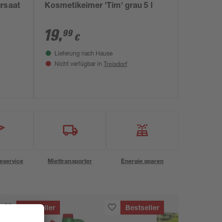
ursaat
Kosmetikeimer 'Tim' grau 5 l
19
,
99
€
Lieferung nach Hause
Troisdorf
Nicht verfügbar in
eservice
Miettransporter
Energie sparen
Bestseller
Bestseller