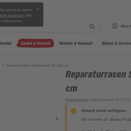
✕
ier kannst du deinen
, falls
Markt anpassen
r nicht stimmt.
Mein 
Sanitär
Garten & Freizeit
Wohnen & Haushalt
Wissen & Servic
/
Reparaturrasen Saatteppich 20 x 30 cm
Reparaturrasen 
cm
Produktdetails
| Artikelnummer
:
2012723
Aktuell nicht verfügbar
Wir können dir dieses Produ