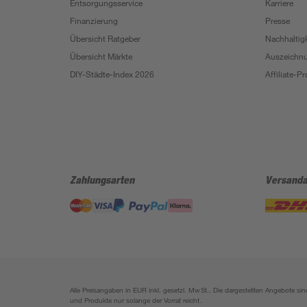
Entsorgungsservice
Karriere
Finanzierung
Presse
Übersicht Ratgeber
Nachhaltigk
Übersicht Märkte
Auszeichn
DIY-Städte-Index 2026
Affiliate-
Zahlungsarten
Versanda
Alle Preisangaben in EUR inkl. gesetzl. MwSt.. Die dargestellten Angebote 
und Produkte nur solange der Vorrat reicht.