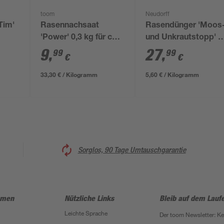
toom
Neudorff
Tim'
Rasennachsaat
Rasendünger 'Moos
'Power' 0,3 kg für ca.
und Unkrautstopp' 5
25 m²
kg
9
,
27
,
99
99
€
€
33,30 € / Kilogramm
5,60 € / Kilogramm
Sorglos, 90 Tage Umtauschgarantie
hmen
Nützliche Links
Bleib auf dem Lauf
Leichte Sprache
Der toom Newsletter: K