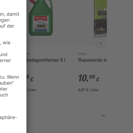
Mellerud
toom
Grünbelagentferner 5 l
Rasenerde torffrei 40 l
3
,
10
,
99
99
€
€
0,80 € / Liter
0,27 € / Liter