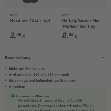
toom
toom
Rosmarin 12 cm Topf
Herbstpflanzen-Mix
'Purfleur' 6er-Tray
2
,
8
,
49
99
€
€
Beschreibung
blüht von Mai bsi Juni
wird zwischen 100 und 150 cm hoch
für sonnige und halbschattige Standorte
winterhart
Hinweis zu Pflanzen
Wir möchten dir maximal frische Qualität
garantieren. Deswegen ordern wir deine Pflanze
erst nach der Bestellung direkt beim Gärtner. Da