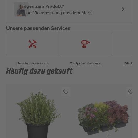
Fragen zum Produkt?
Sofort-Videoberatung aus dem Markt
Unsere passenden Services
Handwerksservice
Mietgeräteservice
Miettra
Häufig dazu gekauft