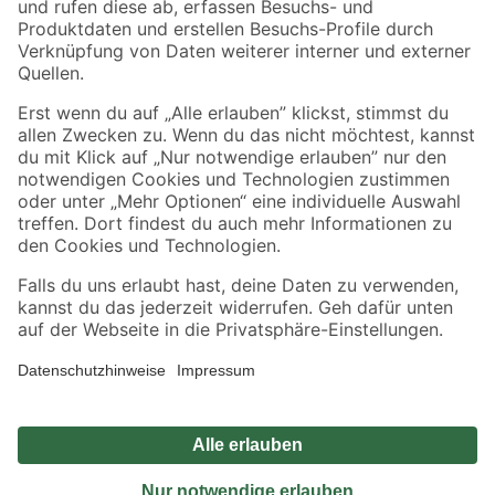
Sicher einkaufen
Jetzt die toom-App herunterladen
Alle Preisangaben in EUR inkl. gesetzl. MwSt.. Die dargestellten Angebote sind unter
Umständen nicht in allen Märkten verfügbar. Die angegebenen Verfügbarkeiten beziehen
sich auf den unter "Mein Markt" ausgewählten toom Baumarkt. Alle Angebote und
Produkte nur solange der Vorrat reicht.
*Paketversand ab 59 € versandkostenfrei, gilt nicht für Artikel mit Speditionsversand, hier
fallen zusätzliche Versandkosten an.
Datenschutz
Privatsphäre
Impressum
AGB
Nutzungsbedingungen
Widerrufsrecht
Vertrag widerrufen
Barrierefreiheit