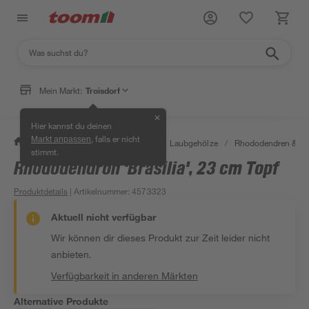
Mein Markt:
Troisdorf
✕
Hier kannst du deinen
, falls er nicht
Markt anpassen
/
Garten & Freizeit
/
Pflanzen
/
Laubgehölze
/
Rhododendren & Az
stimmt.
Rhododendron 'Brasilia', 23 cm Topf
Produktdetails
| Artikelnummer
:
4573323
Aktuell nicht verfügbar
Wir können dir dieses Produkt zur Zeit leider nicht
anbieten.
Verfügbarkeit in anderen Märkten
Alternative Produkte