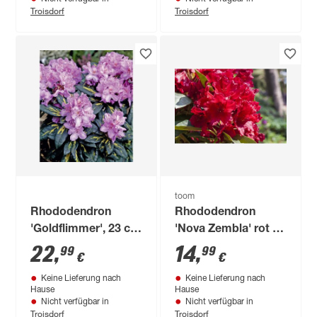
Troisdorf
Troisdorf
toom
Rhododendron
Rhododendron
'Goldflimmer', 23 cm
'Nova Zembla' rot 21
Topf
cm Topf
22
,
14
,
99
99
€
€
Keine Lieferung nach
Keine Lieferung nach
Hause
Hause
Nicht verfügbar in
Nicht verfügbar in
Troisdorf
Troisdorf