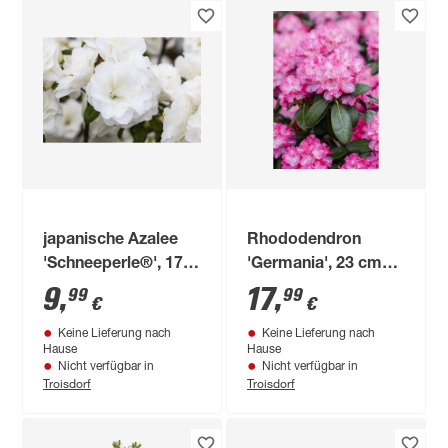
japanische Azalee
Rhododendron
'Schneeperle®', 17
'Germania', 23 cm
cm Topf
Topf
9
,
17
,
99
99
€
€
Keine Lieferung nach
Keine Lieferung nach
Hause
Hause
Nicht verfügbar in
Nicht verfügbar in
Troisdorf
Troisdorf