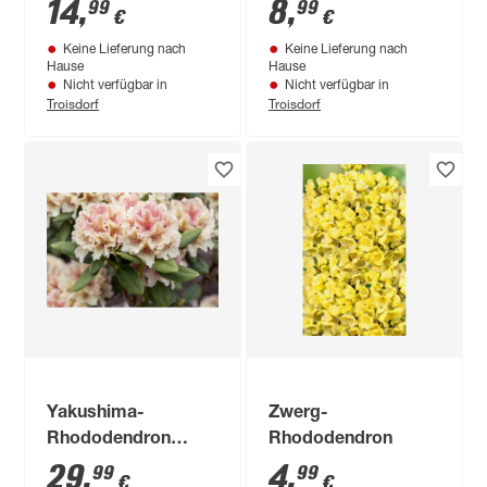
Topf
19 cm Topf
14
,
8
,
99
99
€
€
Keine Lieferung nach
Keine Lieferung nach
Hause
Hause
Nicht verfügbar in
Nicht verfügbar in
Troisdorf
Troisdorf
Yakushima-
Zwerg-
Rhododendron
Rhododendron
'Percy Wiseman', 26
29
,
4
,
99
99
€
€