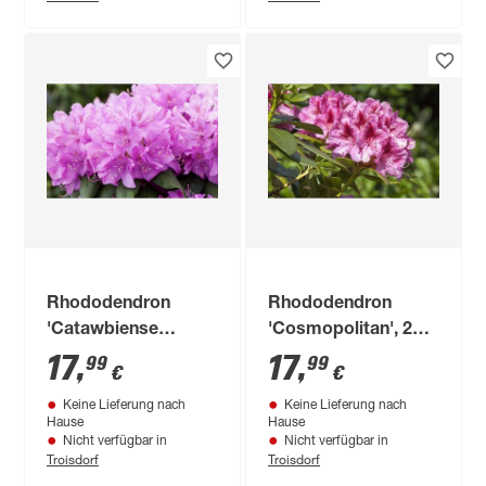
Rhododendron
Rhododendron
'Catawbiense
'Cosmopolitan', 23
Boursault', 23 cm
cm Topf
17
,
17
,
99
99
€
€
Topf
Keine Lieferung nach
Keine Lieferung nach
Hause
Hause
Nicht verfügbar in
Nicht verfügbar in
Troisdorf
Troisdorf