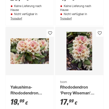
cm Topf
Keine Lieferung nach
Keine Lieferung nach
Hause
Hause
Nicht verfügbar in
Nicht verfügbar in
Troisdorf
Troisdorf
toom
Yakushima-
Rhododendron
Rhododendron
'Percy Wiseman'
'Percy Wiseman', 21
gelb/rosa 23 cm
19
,
17
,
99
99
€
€
cm Topf
Topf