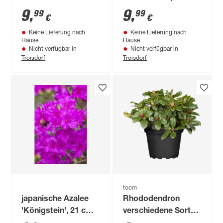
'Scarlett Wonder' rot
Topf
9
,
9
,
99
99
€
€
17 cm Topf
Keine Lieferung nach
Keine Lieferung nach
Hause
Hause
Nicht verfügbar in
Nicht verfügbar in
Troisdorf
Troisdorf
toom
japanische Azalee
Rhododendron
'Königstein', 21 cm
verschiedene Sorten