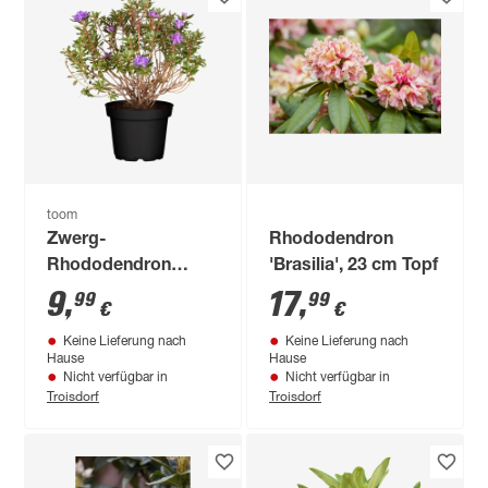
toom
Zwerg-
Rhododendron
Rhododendron
'Brasilia', 23 cm Topf
'Azurika' violett/blau
9
,
17
,
99
99
€
€
17 cm Topf
Keine Lieferung nach
Keine Lieferung nach
Hause
Hause
Nicht verfügbar in
Nicht verfügbar in
Troisdorf
Troisdorf