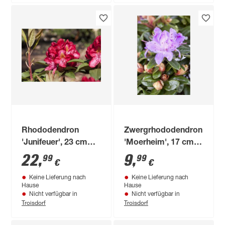
Rhododendron
Zwergrhododendron
'Junifeuer', 23 cm
'Moerheim', 17 cm
Topf
Topf
22
,
9
,
99
99
€
€
Keine Lieferung nach
Keine Lieferung nach
Hause
Hause
Nicht verfügbar in
Nicht verfügbar in
Troisdorf
Troisdorf