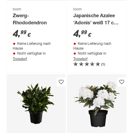
toom
toom
Zwerg-
Japanische Azalee
Rhododendron
'Adonis' weiß 17 cm
Topf
4
,
4
,
99
99
€
€
Keine Lieferung nach
Keine Lieferung nach
Hause
Hause
Nicht verfügbar in
Nicht verfügbar in
Troisdorf
Troisdorf
(1)