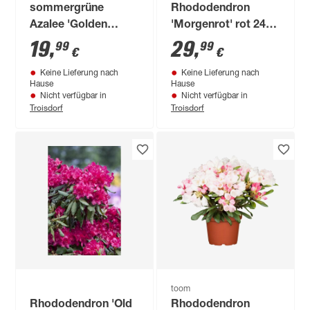
sommergrüne
Rhododendron
Azalee 'Golden
'Morgenrot' rot 24
Eagle', 23 cm Topf
cm Topf
19
,
29
,
99
99
€
€
Keine Lieferung nach
Keine Lieferung nach
Hause
Hause
Nicht verfügbar in
Nicht verfügbar in
Troisdorf
Troisdorf
toom
Rhododendron 'Old
Rhododendron