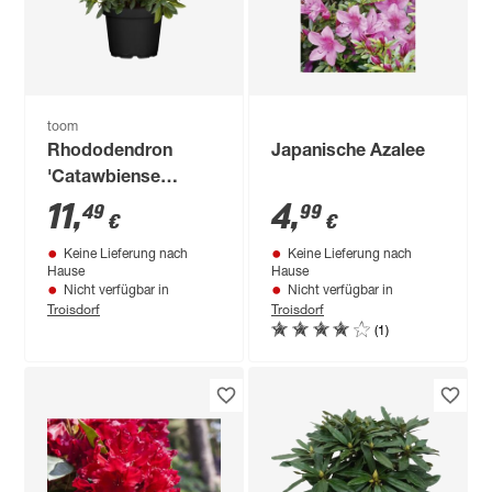
toom
Rhododendron
Japanische Azalee
'Catawbiense
Grandiflorum'
11
,
4
,
49
99
€
€
blau/lila 23 cm Topf
Keine Lieferung nach
Keine Lieferung nach
Hause
Hause
Nicht verfügbar in
Nicht verfügbar in
Troisdorf
Troisdorf
(1)