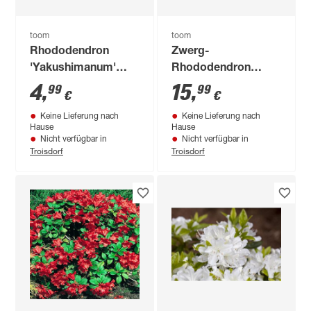
toom
toom
Rhododendron
Zwerg-
'Yakushimanum'
Rhododendron
verschiedene Sorten
'Inkarho'® weiß 23
4
,
15
,
99
99
€
€
19 cm Topf
cm Topf
Keine Lieferung nach
Keine Lieferung nach
Hause
Hause
Nicht verfügbar in
Nicht verfügbar in
Troisdorf
Troisdorf