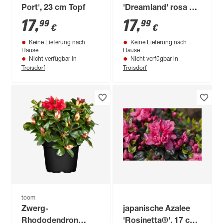
Port', 23 cm Topf
'Dreamland' rosa 23
cm Topf
17
,
17
,
99
99
€
€
Keine Lieferung nach
Keine Lieferung nach
Hause
Hause
Nicht verfügbar in
Nicht verfügbar in
Troisdorf
Troisdorf
toom
Zwerg-
japanische Azalee
Rhododendron
'Rosinetta®', 17 cm