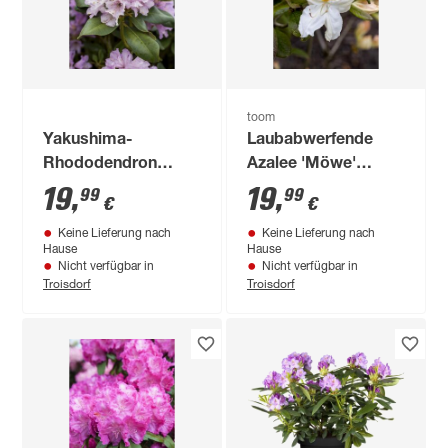
toom
Yakushima-
Laubabwerfende
Rhododendron
Azalee 'Möwe'
'Silberwolke', 21 cm
weiß/rosa 23 cm
19
,
19
,
99
99
€
€
Topf
Topf
Keine Lieferung nach
Keine Lieferung nach
Hause
Hause
Nicht verfügbar in
Nicht verfügbar in
Troisdorf
Troisdorf