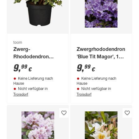
toom
Zwerg-
Zwergrhododendron
Rhododendron
'Blue Tit Magor', 17
'Wren' gelb 17 cm
cm Topf
9
,
9
,
99
99
€
€
Topf
Keine Lieferung nach
Keine Lieferung nach
Hause
Hause
Nicht verfügbar in
Nicht verfügbar in
Troisdorf
Troisdorf