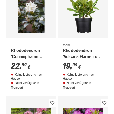
toom
Rhododendron
Rhododendron
'Cunninghams
'Vulcans Flame' rot
White', 23 cm Topf
23 cm Topf
22
,
19
,
99
99
€
€
Keine Lieferung nach
Keine Lieferung nach
Hause
Hause
Nicht verfügbar in
Nicht verfügbar in
Troisdorf
Troisdorf