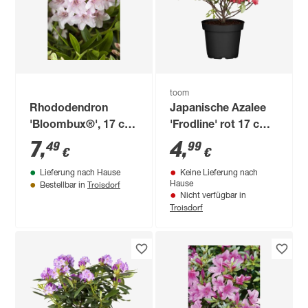
toom
Rhododendron
Japanische Azalee
'Bloombux®', 17 cm
'Frodline' rot 17 cm
Topf
Topf
7
,
4
,
49
99
€
€
Lieferung nach Hause
Keine Lieferung nach
Troisdorf
Hause
Bestellbar in
Nicht verfügbar in
Troisdorf