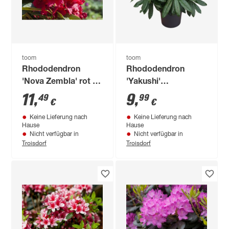
toom
toom
Rhododendron
Rhododendron
'Nova Zembla' rot 23
'Yakushi'
cm Topf
verschiedene Sorten
11
,
9
,
49
99
€
€
21 cm Topf
Keine Lieferung nach
Keine Lieferung nach
Hause
Hause
Nicht verfügbar in
Nicht verfügbar in
Troisdorf
Troisdorf