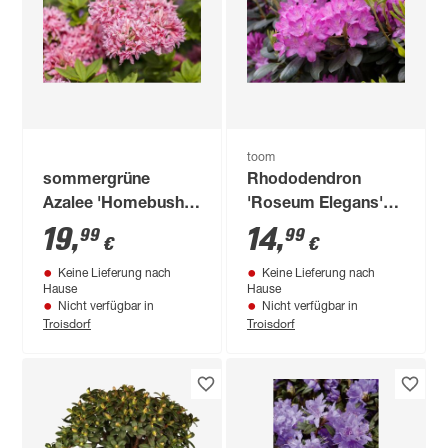
toom
sommergrüne
Rhododendron
Azalee 'Homebush',
'Roseum Elegans'
23 cm Topf
rosa 21 cm Topf
19
,
14
,
99
99
€
€
Keine Lieferung nach
Keine Lieferung nach
Hause
Hause
Nicht verfügbar in
Nicht verfügbar in
Troisdorf
Troisdorf