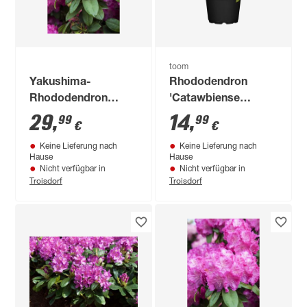
toom
Yakushima-
Rhododendron
Rhododendron
'Catawbiense
'Polaris', 26 cm Topf
Grandiflorum'
29
,
14
,
99
99
€
€
blau/lila 21 cm Topf
Keine Lieferung nach
Keine Lieferung nach
Hause
Hause
Nicht verfügbar in
Nicht verfügbar in
Troisdorf
Troisdorf