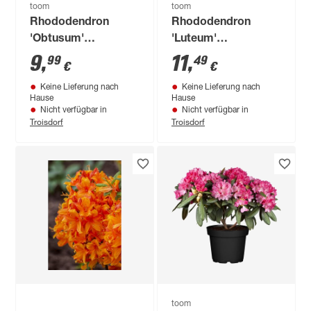
toom
toom
Rhododendron
Rhododendron
'Obtusum'
'Luteum'
verschiedene Sorten
verschiedene Sorten
9
,
11
,
99
49
€
€
21 cm Topf
23 cm Topf
Keine Lieferung nach
Keine Lieferung nach
Hause
Hause
Nicht verfügbar in
Nicht verfügbar in
Troisdorf
Troisdorf
toom