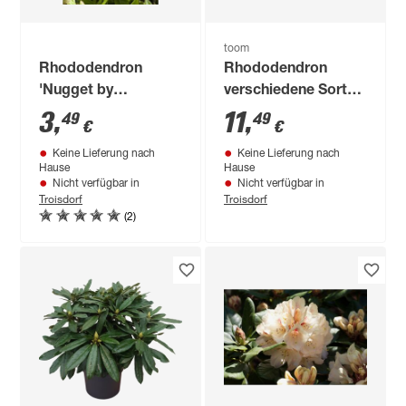
toom
Rhododendron
Rhododendron
'Nugget by
verschiedene Sorten
Bloombux®', 10,5
23 cm Topf
3
,
11
,
49
49
€
€
cm Topf
Keine Lieferung nach
Keine Lieferung nach
Hause
Hause
Nicht verfügbar in
Nicht verfügbar in
Troisdorf
Troisdorf
(2)