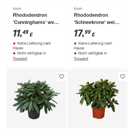
toom
toom
Rhododendron
Rhododendron
'Cunninghams' weiß
'Schneekrone' weiß
23 cm Topf
23 cm Topf
11
,
17
,
49
99
€
€
Keine Lieferung nach
Keine Lieferung nach
Hause
Hause
Nicht verfügbar in
Nicht verfügbar in
Troisdorf
Troisdorf