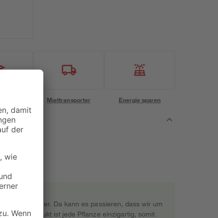
eservice
Miettransporter
Energie sparen
rekt beim Gärtner. Da kann es passieren, dass wir um
s Naturprodukt ist jede Pflanze einzigartig, somit