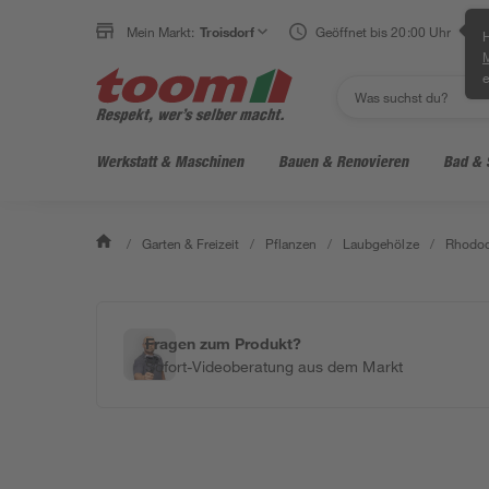
Mein Markt:
Troisdorf
Geöffnet bis 20:00 Uhr
H
e
Werkstatt & Maschinen
Bauen & Renovieren
Bad & 
/
Garten & Freizeit
/
Pflanzen
/
Laubgehölze
/
Rhodod
Fragen zum Produkt?
Sofort-Videoberatung aus dem Markt