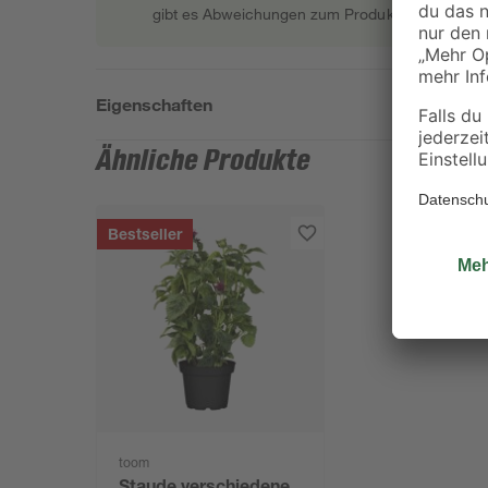
gibt es Abweichungen zum Produktfoto.
Eigenschaften
Ähnliche Produkte
Bestseller
toom