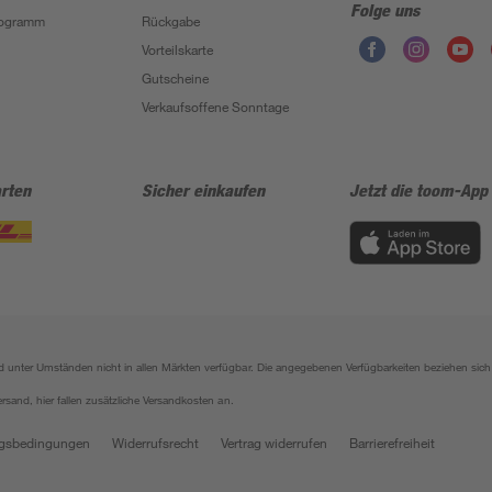
Folge uns
Programm
Rückgabe
Vorteilskarte
Gutscheine
Verkaufsoffene Sonntage
rten
Sicher einkaufen
Jetzt die toom-App
sind unter Umständen nicht in allen Märkten verfügbar. Die angegebenen Verfügbarkeiten beziehen s
ersand, hier fallen zusätzliche Versandkosten an.
gsbedingungen
Widerrufsrecht
Vertrag widerrufen
Barrierefreiheit