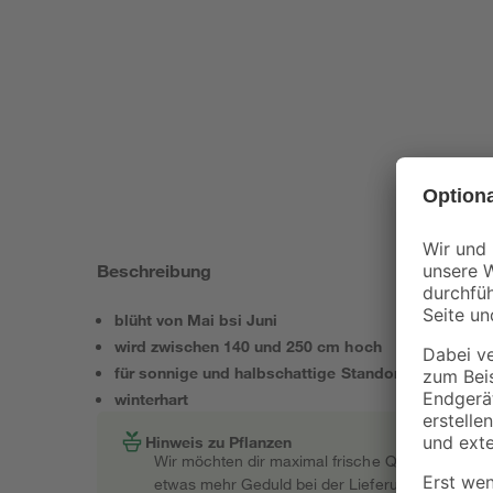
Beschreibung
blüht von Mai bsi Juni
wird zwischen 140 und 250 cm hoch
für sonnige und halbschattige Standorte
winterhart
Hinweis zu Pflanzen
Wir möchten dir maximal frische Qualität garant
etwas mehr Geduld bei der Lieferung bitten müss