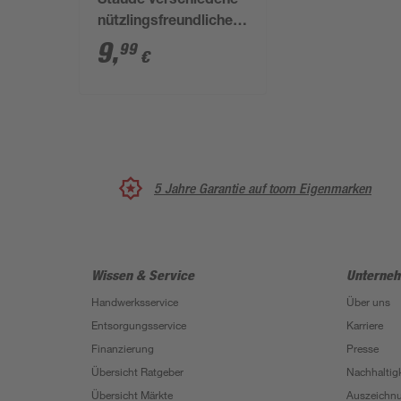
Staude verschiedene
nützlingsfreundliche
Sorten 19 cm Topf
9
,
99
€
5 Jahre Garantie auf toom Eigenmarken
Wissen & Service
Unterne
Handwerksservice
Über uns
Entsorgungsservice
Karriere
Finanzierung
Presse
Übersicht Ratgeber
Nachhaltigk
Übersicht Märkte
Auszeichn