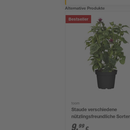
Alternative Produkte
Bestseller
toom
Staude verschiedene
nützlingsfreundliche Sorte
cm Topf
9
,
99
€