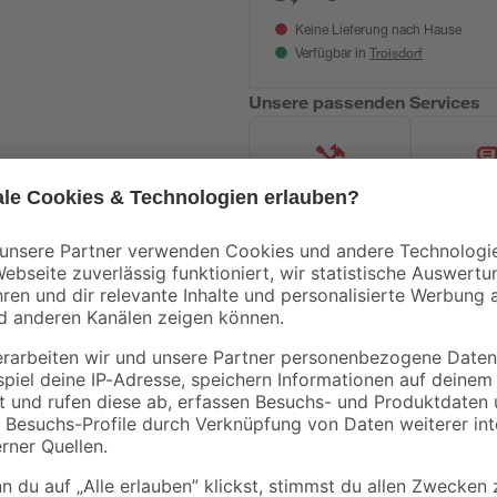
Keine Lieferung nach Hause
Troisdorf
Verfügbar in
Unsere passenden Services
Handwerksservice
Mietgerät
ieren. Deswegen ordern wir deine Pflanze erst nach der Bestellung di
en. So kannst du dich über eine frische und gesunde Pflanze freuen! Al