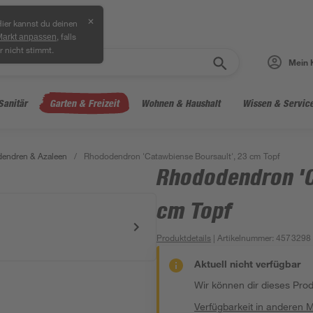
✕
ier kannst du deinen
, falls
Markt anpassen
r nicht stimmt.
Mein 
Sanitär
Garten & Freizeit
Wohnen & Haushalt
Wissen & Servic
endren & Azaleen
/
Rhododendron 'Catawbiense Boursault', 23 cm Topf
Rhododendron 'C
cm Topf
Produktdetails
| Artikelnummer
:
4573298
Aktuell nicht verfügbar
Wir können dir dieses Produ
Verfügbarkeit in anderen 