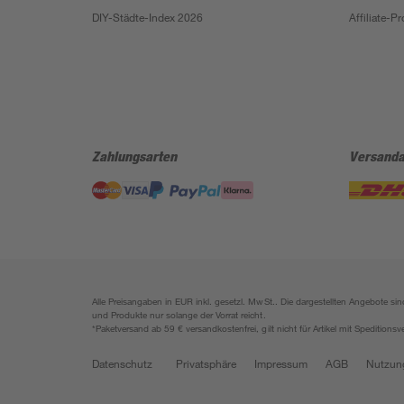
DIY-Städte-Index 2026
Affiliate-
Zahlungsarten
Versanda
Alle Preisangaben in EUR inkl. gesetzl. MwSt.. Die dargestellten Angebote 
und Produkte nur solange der Vorrat reicht.
*Paketversand ab 59 € versandkostenfrei, gilt nicht für Artikel mit Speditionsv
Datenschutz
Privatsphäre
Impressum
AGB
Nutzun