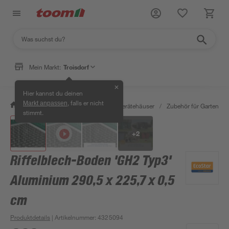
Mein Markt:
Troisdorf
✕
Hier kannst du deinen
, falls er nicht
Markt anpassen
/
Garten & Freizeit
/
Garten- & Gerätehäuser
/
Zubehör für Gartenhäu
stimmt.
+
2
Riffelblech-Boden 'GH2 Typ3'
Aluminium 290,5 x 225,7 x 0,5
cm
Produktdetails
| Artikelnummer
:
4325094