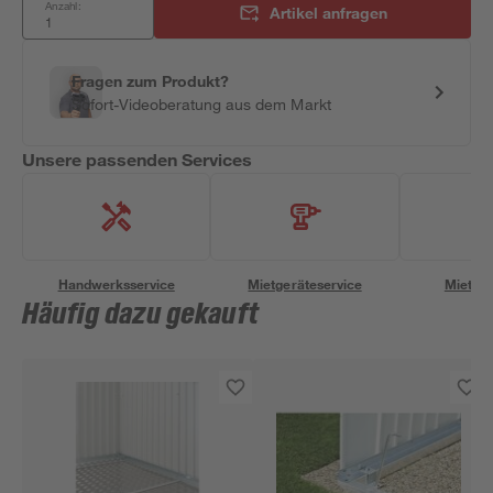
Anzahl:
Artikel anfragen
Fragen zum Produkt?
Sofort-Videoberatung aus dem Markt
Unsere passenden Services
Handwerksservice
Mietgeräteservice
Miettra
Häufig dazu gekauft