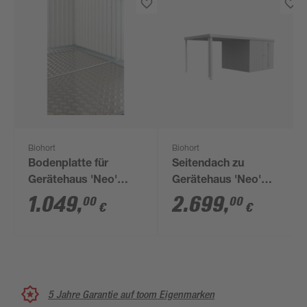
Biohort
Biohort
Bodenplatte für
Seitendach zu
Gerätehaus 'Neo'
Gerätehaus 'Neo'
Größe 3D/4C
Größe 3A/3B/3C/3D
1.049
,
2.699
,
00
00
€
€
silber-metallic
5 Jahre Garantie auf toom Eigenmarken