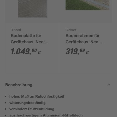
Biohort
Biohort
Bodenplatte für
Bodenrahmen für
Gerätehaus 'Neo'
Gerätehaus 'Neo'
Größe 3D/4C
Größe 3D/4C
1.049
,
319
,
00
99
€
€
Beschreibung
hohes Maß an Rutschfestigkeit
witterungsbeständig
verhindert Pfützenbildung
aus hochwertigem Aluminium-Riffelblech