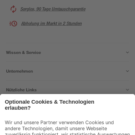
Sorglos, 90 Tage Umtauschgarantie
Abholung im Markt in 2 Stunden
Wissen & Service
Unternehmen
Nützliche Links
Bleib auf dem Laufenden mit unserem Newsletter
Der toom Newsletter: Keine Angebote und Aktionen mehr verpassen!