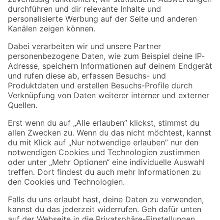
Zur Newsletter Anmeldung
Folge uns
Zahlungsarten
Versandarten
Sicher einkaufen
Jetzt die toom-App herunterladen
Alle Preisangaben in EUR inkl. gesetzl. MwSt.. Die dargestellten Angebote sind unter
Umständen nicht in allen Märkten verfügbar. Die angegebenen Verfügbarkeiten beziehen