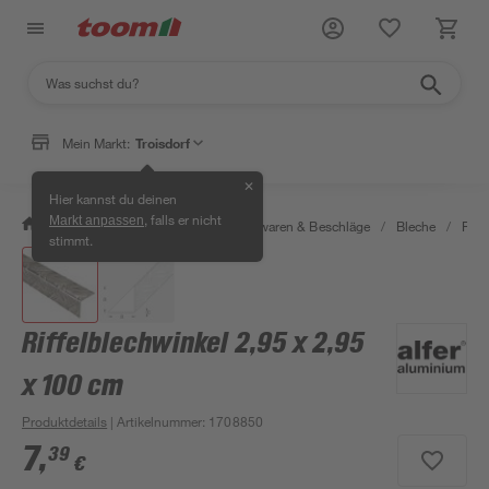
Mein Markt:
Troisdorf
✕
Hier kannst du deinen
, falls er nicht
Markt anpassen
/
Werkstatt & Maschinen
/
Eisenwaren & Beschläge
/
Bleche
/
Riff
stimmt.
Riffelblechwinkel 2,95 x 2,95
x 100 cm
Produktdetails
| Artikelnummer
:
1708850
7
,
39
€