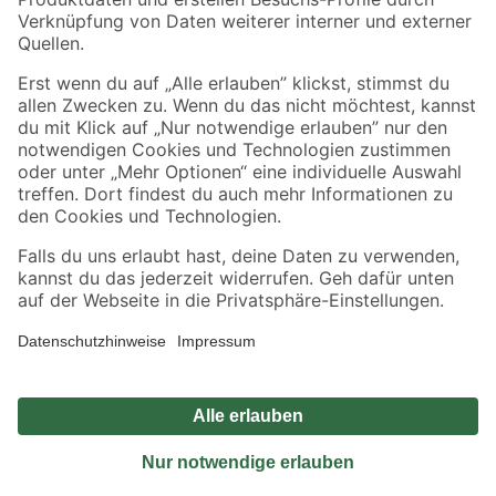
Sicher einkaufen
Jetzt die toom-App herunterladen
Alle Preisangaben in EUR inkl. gesetzl. MwSt.. Die dargestellten Angebote sind unter
Umständen nicht in allen Märkten verfügbar. Die angegebenen Verfügbarkeiten beziehen
sich auf den unter "Mein Markt" ausgewählten toom Baumarkt. Alle Angebote und
Produkte nur solange der Vorrat reicht.
*Paketversand ab 59 € versandkostenfrei, gilt nicht für Artikel mit Speditionsversand, hier
fallen zusätzliche Versandkosten an.
Datenschutz
Privatsphäre
Impressum
AGB
Nutzungsbedingungen
Widerrufsrecht
Vertrag widerrufen
Barrierefreiheit