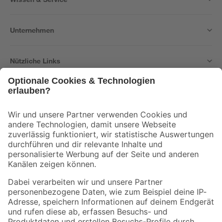
Unternehmen
Nützliche Links
Bleib auf dem Laufenden mit unserem Newsletter
Der toom Newsletter: Keine Angebote und Aktionen mehr verpassen!
Zur Newsletter Anmeldung
Folge uns
Zahlungsarten
Versandarten