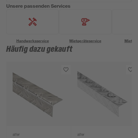
Unsere passenden Services
Handwerksservice
Mietgeräteservice
Miettra
Häufig dazu gekauft
alfer
alfer