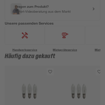
Fragen zum Produkt?
Sofort-Videoberatung aus dem Markt
Unsere passenden Services
Handwerksservice
Mietgeräteservice
Miettra
Häufig dazu gekauft