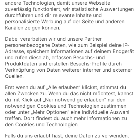
Saico
Saico
Leuchtmittelset klar
Leuchtmittelset klar
E10 3 W 3 Stück
E10 3 W 3 Stück
2
,
2
,
79
79
€
€
5 Jahre Garantie auf toom Eigenmarken
Sorglos, 90 Tage Umtauschgarantie
Abholung im Markt in 2 Stunden
Wissen & Service