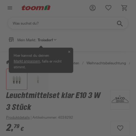
Mein Markt:
Troisdorf
✕
Hier kannst du deinen
, falls er nicht
Markt anpassen
/
Wohnen & Haushalt
/
Weihnachten
/
Weihnachtsbeleuchtung
/
W
stimmt.
Leuchtmittelset klar E10 3 W
3 Stück
Produktdetails
| Artikelnummer
:
4038292
2
,
79
€