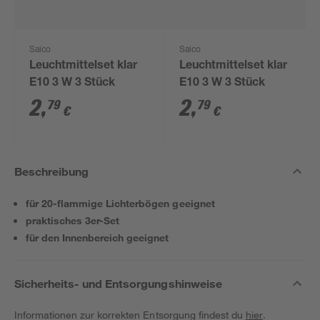
Saico
Saico
Leuchtmittelset klar
Leuchtmittelset klar
E10 3 W 3 Stück
E10 3 W 3 Stück
2
,
2
,
79
79
€
€
Beschreibung
für 20-flammige Lichterbögen geeignet
praktisches 3er-Set
für den Innenbereich geeignet
Sicherheits- und Entsorgungshinweise
Informationen zur korrekten Entsorgung findest du
hier
.