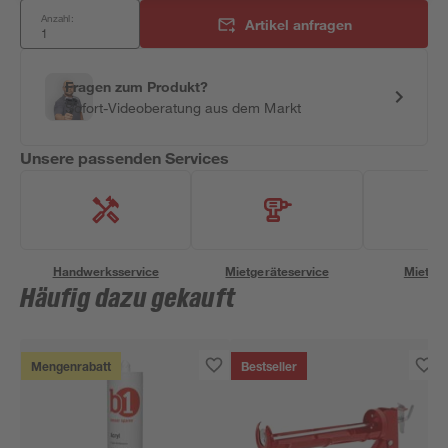
Anzahl:
Artikel anfragen
Fragen zum Produkt?
Sofort-Videoberatung aus dem Markt
Unsere passenden Services
Handwerksservice
Mietgeräteservice
Miettra
Häufig dazu gekauft
Mengenrabatt
Bestseller