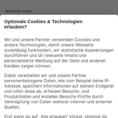
Nützliche Links
Bleib auf dem Laufenden mit unserem Newsletter
Der toom Newsletter: Keine Angebote und Aktionen mehr verpassen!
Zur Newsletter Anmeldung
Folge uns
Zahlungsarten
Versandarten
Sicher einkaufen