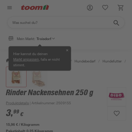
Mein Markt:
Troisdorf
✕
Hier kannst du deinen
, falls er nicht
Markt anpassen
/
Garten & Freizeit
/
Tierbedarf
/
Hundebedarf
/
Hundefutter
/
R
stimmt.
Rinder Nackensehnen 250 g
Produktdetails
| Artikelnummer
:
2509155
3
,
99
€
15,96 € / Kilogramm
Paketinhalt:
0,25 Kilogramm