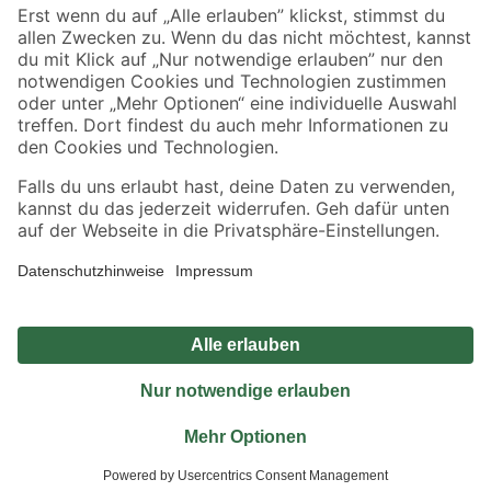
Sicher einkaufen
Jetzt die toom-App herunterladen
Alle Preisangaben in EUR inkl. gesetzl. MwSt.. Die dargestellten Angebote sind unter
Umständen nicht in allen Märkten verfügbar. Die angegebenen Verfügbarkeiten beziehen
sich auf den unter "Mein Markt" ausgewählten toom Baumarkt. Alle Angebote und
Produkte nur solange der Vorrat reicht.
*Paketversand ab 59 € versandkostenfrei, gilt nicht für Artikel mit Speditionsversand, hier
fallen zusätzliche Versandkosten an.
Datenschutz
Privatsphäre
Impressum
AGB
Nutzungsbedingungen
Widerrufsrecht
Vertrag widerrufen
Barrierefreiheit
© 2026 toom Baumarkt GmbH