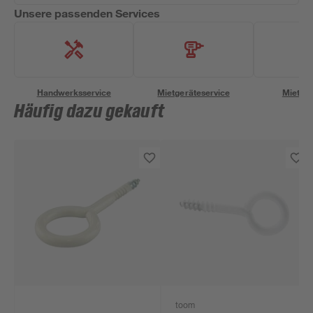
Unsere passenden Services
Handwerksservice
Mietgeräteservice
Miettra
Häufig dazu gekauft
toom