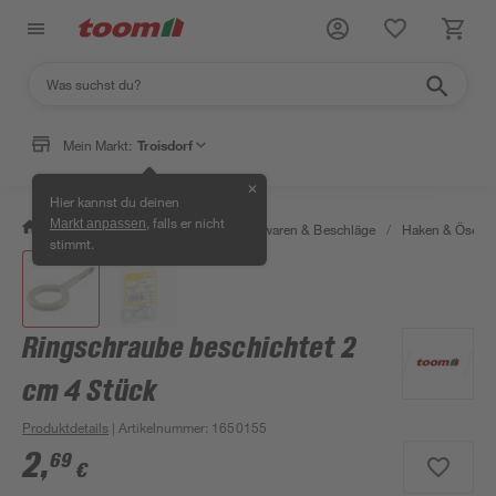
Mein Markt:
Troisdorf
✕
Hier kannst du deinen
, falls er nicht
Markt anpassen
/
Werkstatt & Maschinen
/
Eisenwaren & Beschläge
/
Haken & Ösen
stimmt.
Ringschraube beschichtet 2
cm 4 Stück
Produktdetails
| Artikelnummer
:
1650155
2
,
69
€