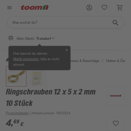
Mein Markt:
Troisdorf
✕
Hier kannst du deinen
, falls er nicht
Markt anpassen
/
Werkstatt & Maschinen
/
Eisenwaren & Beschläge
/
Haken & Ösen
stimmt.
Ringschrauben 12 x 5 x 2 mm
10 Stück
Produktdetails
| Artikelnummer
:
1650224
4
,
69
€