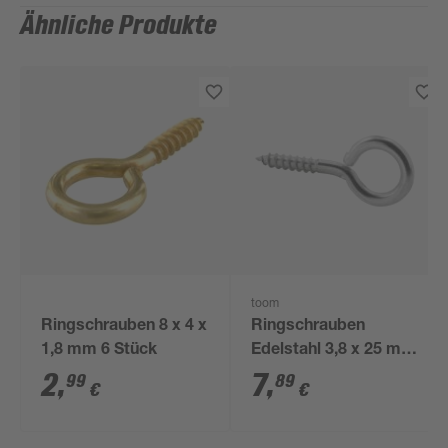
Ähnliche Produkte
toom
Ringschrauben 8 x 4 x
Ringschrauben
1,8 mm 6 Stück
Edelstahl 3,8 x 25 mm
4 Stück
2
,
7
,
99
89
€
€