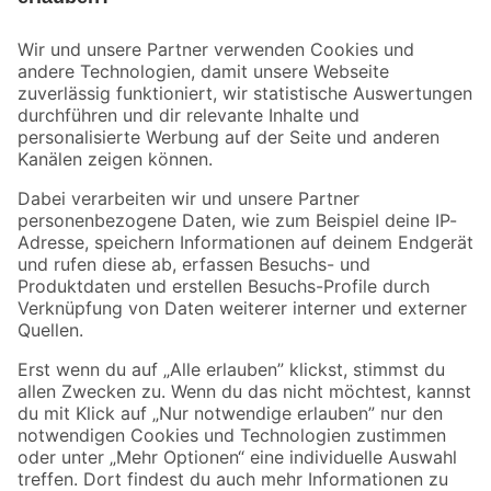
Bleib auf dem Laufenden mit unserem Newsletter
Der toom Newsletter: Keine Angebote und Aktionen mehr verpassen!
Zur Newsletter Anmeldung
Folge uns
Zahlungsarten
Versandarten
Sicher einkaufen
Jetzt die toom-App herunterladen