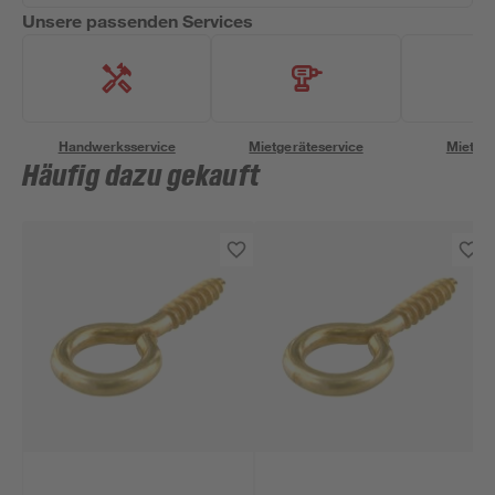
Unsere passenden Services
Handwerksservice
Mietgeräteservice
Miettra
Häufig dazu gekauft