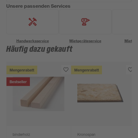
Unsere passenden Services
Handwerksservice
Mietgeräteservice
Miettra
Häufig dazu gekauft
Mengenrabatt
Mengenrabatt
Bestseller
binderholz
Kronospan