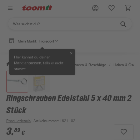
Mein Markt:
Troisdorf
✕
Hier kannst du deinen
, falls er nicht
Markt anpassen
/
Werkstatt & Maschinen
/
Eisenwaren & Beschläge
/
Haken & Ösen
stimmt.
Ringschrauben Edelstahl 5 x 40 mm 2
Stück
Produktdetails
| Artikelnummer
:
1621102
3
,
89
€