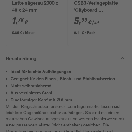
Latte sägerau 2000 x
OSB3-Verlegeplatte
48 x 24 mm
'Cityboard'
ungeschliffen 1690 x
1
,
5
,
78
99
€
€
/ m²
634 x 12 mm
0,89 € / Meter
6,41 € / Pack
Beschreibung
Ideal für leichte Aufhängungen
Geeignet für den Eisen-, Blech- und Stahlbaubereich
Nicht selbstsichernd
Aus verzinktem Stahl
Ringförmiger Kopf mit Ø 8 mm
Mit den Ringschrauben unserer toom Eigenmarke lassen sich
leichtere Gegenstände sicher aufhängen. Sie sind mit einem
metrischen Gewinde ausgestattet und werden idealerweise mit
einer passenden Mutter (nicht enthalten) gesichert. Die
Ringschrauben sind aus verzinktem Stahl hergestellt und