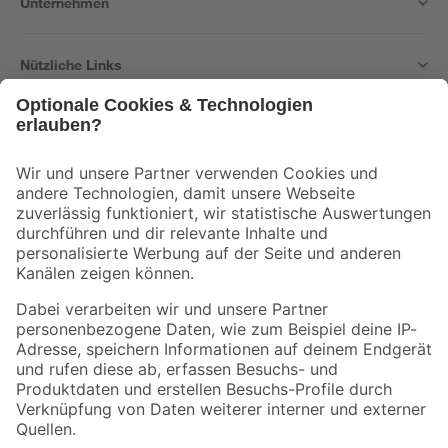
Unternehmen
Nützliche Links
Bleib auf dem Laufenden mit unserem Newsletter
Der toom Newsletter: Keine Angebote und Aktionen mehr verpassen!
Zur Newsletter Anmeldung
Folge uns
Zahlungsarten
Versandarten