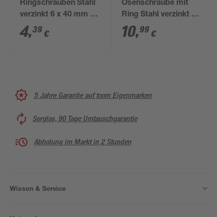
Ringschrauben Stahl
Ösenschraube mit
verzinkt 6 x 40 mm 2
Ring Stahl verzinkt 10
Stück
x 70 mm 1 Stück
4
,
10
,
39
99
€
€
5 Jahre Garantie auf toom Eigenmarken
Sorglos, 90 Tage Umtauschgarantie
Abholung im Markt in 2 Stunden
Wissen & Service