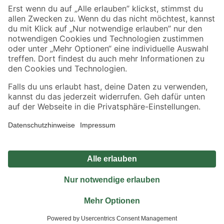
Sicher einkaufen
Jetzt die toom-App herunterladen
Alle Preisangaben in EUR inkl. gesetzl. MwSt.. Die dargestellten Angebote sind unter
Umständen nicht in allen Märkten verfügbar. Die angegebenen Verfügbarkeiten beziehen
sich auf den unter "Mein Markt" ausgewählten toom Baumarkt. Alle Angebote und
Produkte nur solange der Vorrat reicht.
*Paketversand ab 59 € versandkostenfrei, gilt nicht für Artikel mit Speditionsversand, hier
fallen zusätzliche Versandkosten an.
Datenschutz
Privatsphäre
Impressum
AGB
Nutzungsbedingungen
Widerrufsrecht
Vertrag widerrufen
Barrierefreiheit
© 2026 toom Baumarkt GmbH