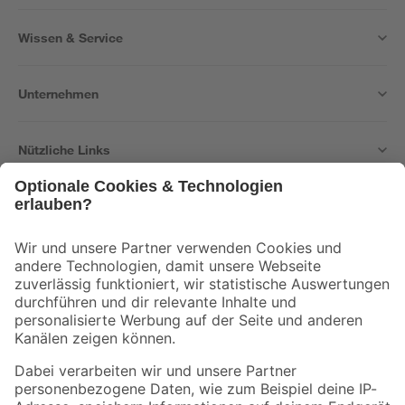
Wissen & Service
Unternehmen
Nützliche Links
Bleib auf dem Laufenden mit unserem Newsletter
Der toom Newsletter: Keine Angebote und Aktionen mehr verpassen!
Zur Newsletter Anmeldung
Folge uns