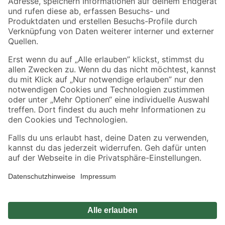
Zahlungsarten
Versandarten
Sicher einkaufen
Jetzt die toom-App herunterladen
Alle Preisangaben in EUR inkl. gesetzl. MwSt.. Die dargestellten Angebote sind unter
Umständen nicht in allen Märkten verfügbar. Die angegebenen Verfügbarkeiten beziehen
sich auf den unter "Mein Markt" ausgewählten toom Baumarkt. Alle Angebote und
Produkte nur solange der Vorrat reicht.
*Paketversand ab 59 € versandkostenfrei, gilt nicht für Artikel mit Speditionsversand, hier
fallen zusätzliche Versandkosten an.
Datenschutz
Privatsphäre
Impressum
AGB
Nutzungsbedingungen
Widerrufsrecht
Vertrag widerrufen