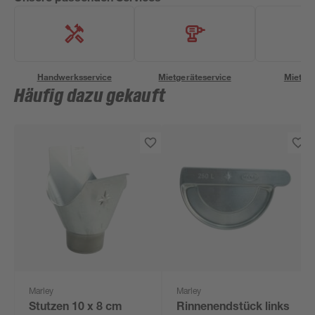
Handwerksservice
Mietgeräteservice
Miettra
Häufig dazu gekauft
Marley
Marley
Stutzen 10 x 8 cm
Rinnenendstück links