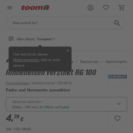
Mein Markt:
Troisdorf
✕
Hier kannst du deinen
, falls er nicht
Markt anpassen
/
Bauen & Renovieren
/
Baustoffe
/
Dachrinnen
/
Dachrinnenhalter
stimmt.
Rinneneisen verzinkt RG 100
Produktdetails
| Artikelnummer
:
3309878
Farbe und Nennweite auswählen
Varianten aufrufen:
Silber | 100 mm
|
Im Markt verfügbar
4
,
79
€
inkl. 19% MwSt.