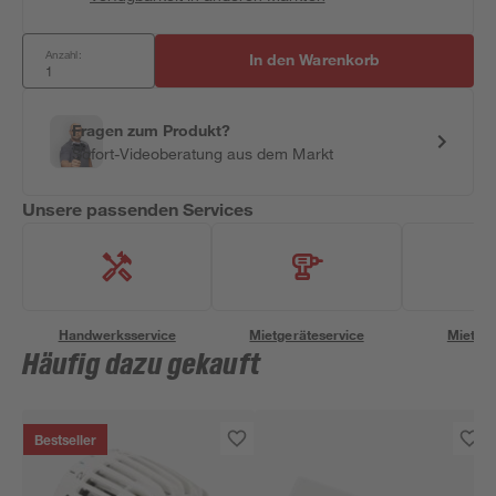
Anzahl:
In den Warenkorb
Fragen zum Produkt?
Sofort-Videoberatung aus dem Markt
Unsere passenden Services
Handwerksservice
Mietgeräteservice
Miettra
Häufig dazu gekauft
Bestseller