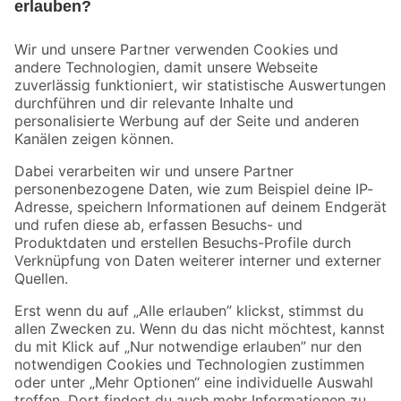
Bleib auf dem Laufenden mit unserem Newsletter
Der toom Newsletter: Keine Angebote und Aktionen mehr verpassen!
Zur Newsletter Anmeldung
Folge uns
Zahlungsarten
Versandarten
Sicher einkaufen
Jetzt die toom-App herunterladen