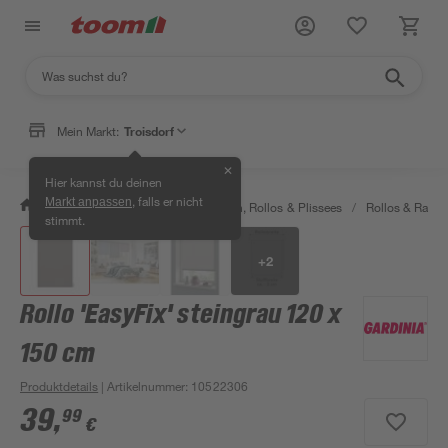
Mein Markt:
Troisdorf
✕
Hier kannst du deinen
, falls er nicht
Markt anpassen
/
Wohnen & Haushalt
/
Jalousien, Rollos & Plissees
/
Rollos & Raffro
stimmt.
+
2
Rollo 'EasyFix' steingrau 120 x
150 cm
Produktdetails
| Artikelnummer
:
10522306
39
,
99
€