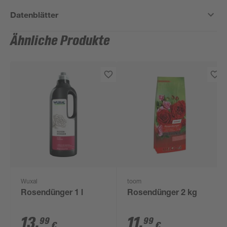
Datenblätter
Ähnliche Produkte
Wuxal
toom
Rosendünger 1 l
Rosendünger 2 kg
13
,
11
,
99
99
€
€