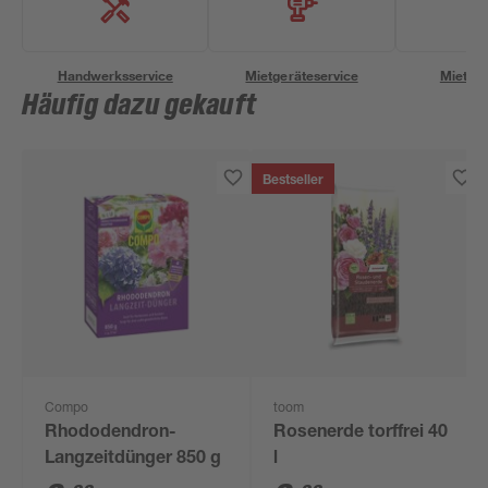
Handwerksservice
Mietgeräteservice
Miettra
Häufig dazu gekauft
Bestseller
Compo
toom
Rhododendron-
Rosenerde torffrei 40
Langzeitdünger 850 g
l