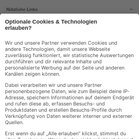
Nützliche Links
Bleib auf dem Laufenden mit unserem Newsletter
Der toom Newsletter: Keine Angebote und Aktionen mehr verpassen!
Zur Newsletter Anmeldung
Folge uns
Zahlungsarten
Versandarten
Sicher einkaufen