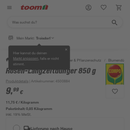
Mein Markt:
Troisdorf
✕
Hier kannst du deinen
, falls er nicht
Markt anpassen
/
Garten & Freizeit
/
Erden, Dünger & Pflanzenschutz
/
Blumendünger
stimmt.
Rosen-Langzeitdünger 850 g
Produktdetails
| Artikelnummer
:
4500884
9
,
99
€
11,75 € / Kilogramm
Paketinhalt:
0,85 Kilogramm
inkl. 19% MwSt.
Lieferung nach Hause