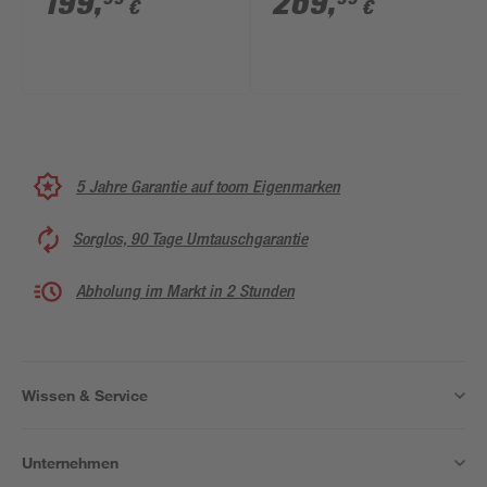
199
,
269
,
€
€
229 cm
5 Jahre Garantie auf toom Eigenmarken
Sorglos, 90 Tage Umtauschgarantie
Abholung im Markt in 2 Stunden
Wissen & Service
Unternehmen