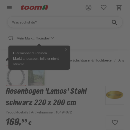
Mein Markt:
Troisdorf
✕
Hier kannst du deinen
, falls er nicht
Markt anpassen
/
Garten & Freizeit
/
Anzucht, Gewächshäuser & Hochbeete
/
Anzuch
stimmt.
Rosenbogen 'Lamos' Stahl
schwarz 220 x 200 cm
Produktdetails
| Artikelnummer
:
10494072
169
,
99
€