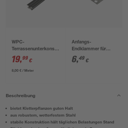
WPC-
Anfangs-
Terrassenunterkonstruktion
Endklammer für
anthrazit 2500 x 60 x
WPC-Dielen, 10 Stück
19
,
6
,
99
49
€
€
30 mm
8,00 € / Meter
Beschreibung
bietet Kletterpflanzen guten Halt
aus robustem, wetterfestem Stahl
stabile Konstruktion hält täglichen Belastungen Stand