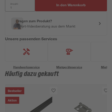
Anzahl:
In den Warenkorb
Fragen zum Produkt?
Sofort-Videoberatung aus dem Markt
Unsere passenden Services
Handwerksservice
Mietgeräteservice
Miettra
Häufig dazu gekauft
Bestseller
Aktion