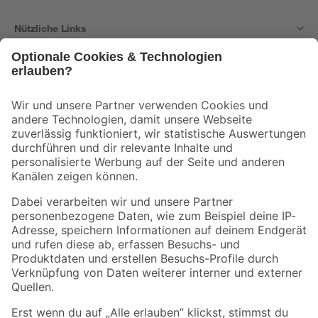
Nützliche Links
Bleib auf dem Laufenden mit unserem Newsletter
Der toom Newsletter: Keine Angebote und Aktionen mehr verpassen!
Zur Newsletter Anmeldung
Folge uns
Zahlungsarten
Versandarten
Sicher einkaufen