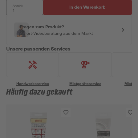
Anzahl:
In den Warenkorb
Fragen zum Produkt?
Sofort-Videoberatung aus dem Markt
Unsere passenden Services
Handwerksservice
Mietgeräteservice
Miettra
Häufig dazu gekauft