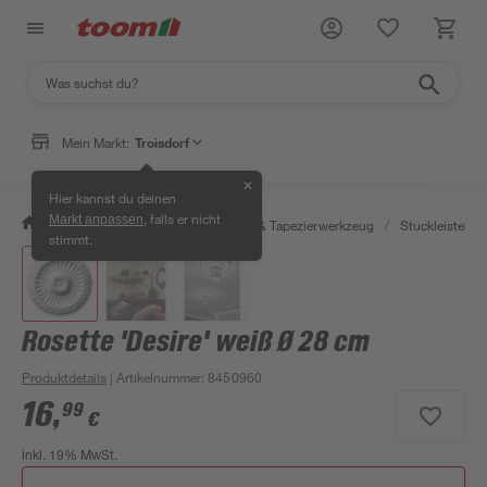
Mein Markt:
Troisdorf
✕
Hier kannst du deinen
, falls er nicht
Markt anpassen
/
Wohnen & Haushalt
/
Tapeten & Tapezierwerkzeug
/
Stuckleisten, Z
stimmt.
Rosette 'Desire' weiß Ø 28 cm
Produktdetails
| Artikelnummer
:
8450960
16
,
99
€
inkl. 19% MwSt.