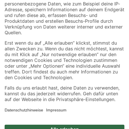
Zahlungsarten
Versandarten
Sicher einkaufen
Jetzt die toom-App herunterladen
Alle Preisangaben in EUR inkl. gesetzl. MwSt.. Die dargestellten Angebote sind unter
Umständen nicht in allen Märkten verfügbar. Die angegebenen Verfügbarkeiten beziehen
sich auf den unter "Mein Markt" ausgewählten toom Baumarkt. Alle Angebote und
Produkte nur solange der Vorrat reicht.
*Paketversand ab 59 € versandkostenfrei, gilt nicht für Artikel mit Speditionsversand, hier
fallen zusätzliche Versandkosten an.
Datenschutz
Privatsphäre
Impressum
AGB