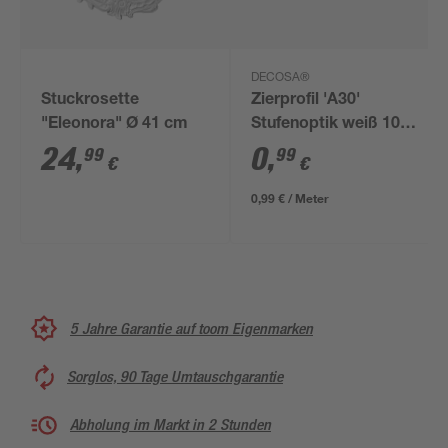
DECOSA®
Stuckrosette
Zierprofil 'A30'
"Eleonora" Ø 41 cm
Stufenoptik weiß 100
x 2 x 3 cm
24
,
0
,
99
99
€
€
0,99 € / Meter
5 Jahre Garantie auf toom Eigenmarken
Sorglos, 90 Tage Umtauschgarantie
Abholung im Markt in 2 Stunden