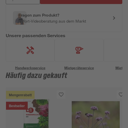
Fragen zum Produkt?
Sofort-Videoberatung aus dem Markt
Unsere passenden Services
Handwerksservice
Mietgeräteservice
Miettra
Häufig dazu gekauft
Mengenrabatt
Bestseller