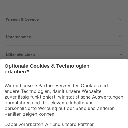
Wissen & Service
Unternehmen
Nützliche Links
Bleib auf dem Laufenden mit unserem Newsletter
Der toom Newsletter: Keine Angebote und Aktionen mehr verpassen!
Zur Newsletter Anmeldung
Folge uns