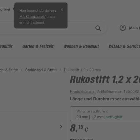
öffnet
✕
Hier kannst du deinen
, falls
Markt anpassen
er nicht stimmt.
Mein 
Sanitär
Garten & Freizeit
Wohnen & Haushalt
Wissen & Servic
el & Stifte
/
Stahlnägel & Stifte
/
Rukostift 1,2 x 20 mm
Rukostift 1,2 x 
Produktdetails
| Artikelnummer
:
1650082
Länge und Durchmesser auswähl
Varianten aufrufen:
20 mm | 1,2 mm
|
verfügbar
8
,
19
€