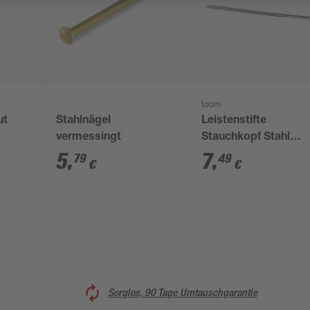
toom
ut
Stahlnägel
Leistenstifte
vermessingt
Stauchkopf Stahl
verzinkt gehärtet 1,4
5
,
7
,
79
49
€
€
45 mm 200 Stück
Sorglos, 90 Tage Umtauschgarantie