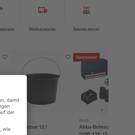
eservice
Miettransporter
Energie sparen
Bestseller
Bosch
Baueimer 12 l
Akku-Bohrschrauber