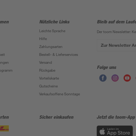
hmen
Nützliche Links
Bleib auf dem Lauf
Leichte Sprache
Der toom Newsletter: K
Hilfe
Zur Newsletter 
Zahlungsarten
eit
Bestell- & Lieferservices
ungen
Versand
Folge uns
Programm
Rückgabe
Vorteilskarte
Gutscheine
Verkaufsoffene Sonntage
rten
Sicher einkaufen
Jetzt die toom-App