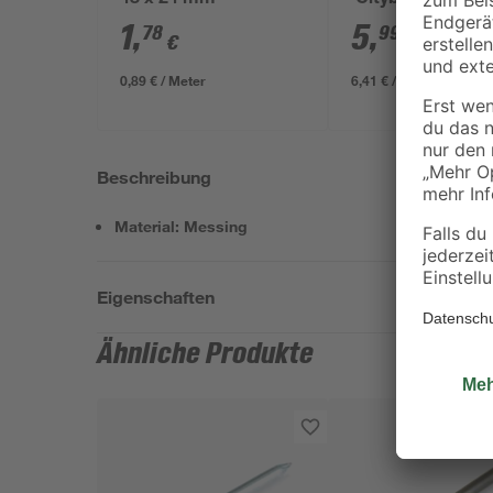
48 x 24 mm
'Cityboard'
ungeschliffen 16
1
,
5
,
78
99
€
€
/ m²
634 x 12 mm
0,89 € / Meter
6,41 € / Pack
Beschreibung
Material: Messing
Eigenschaften
Ähnliche Produkte