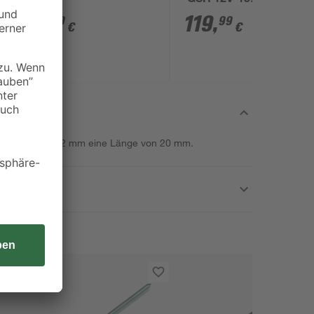
'GSR 12V-15
Professional' mit 2
1
,
119
,
69
99
€
€
Akkus, Tasche und
Zubehörset
chmesser von 1,2 mm eine Länge von 20 mm.