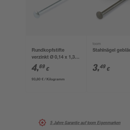
toom
Rundkopfstifte
Stahlnägel geblä
verzinkt Ø 0,14 x 1,3
cm
4
,
3
,
69
49
€
€
93,80 € / Kilogramm
5 Jahre Garantie auf toom Eigenmarken