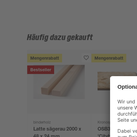
Häufig dazu gekauft
Mengenrabatt
Mengenrabatt
Bestseller
binderholz
Kronospan
Latte sägerau 2000 x
OSB3-Verlegepla