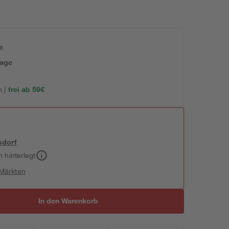
e
tage
 |
frei ab 59€
sdorf
h hinterlegt
 Märkten
In den Warenkorb