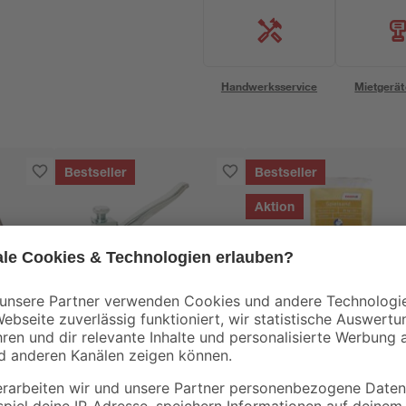
Handwerksservice
Mietgerät
Bestseller
Bestseller
Aktion
Rapid
toom
tte
Rapid Handtacker
Spielsand beige 0-2