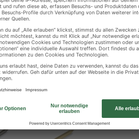
Compacta
mm 25 kg
90 x
16
,
2
,
29
99
€
€
3,29 €
0,12 € / Kilogramm
Der Rukostift hat bei einem Dur