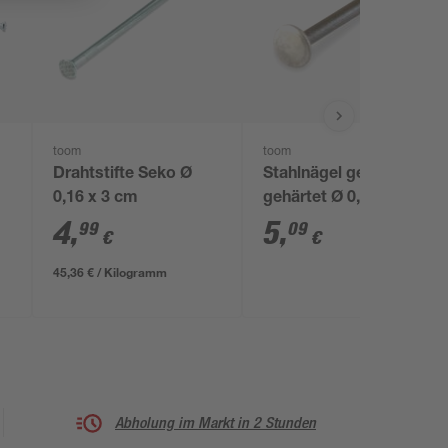
toom
toom
Drahtstifte Seko Ø
Stahlnägel gebläut
0,16 x 3 cm
gehärtet Ø 0,2 x 3 cm
 x
4
,
5
,
99
09
€
€
45,36 € / Kilogramm
Abholung im Markt in 2 Stunden