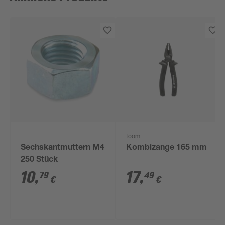
toom
Sechskantmuttern M4
Kombizange 165 mm
250 Stück
10
,
17
,
79
49
€
€