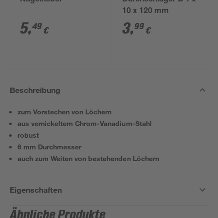
Nagelheber
Durchschläger Ø 1 x
10 x 120 mm
5
,
3
,
49
99
€
€
Beschreibung
zum Vorstechen von Löchern
aus vernickeltem Chrom-Vanadium-Stahl
robust
6 mm Durchmesser
auch zum Weiten von bestehenden Löchern
Eigenschaften
Ähnliche Produkte