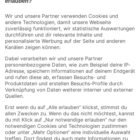
Bleib auf dem Laufenden mit unserem Newsletter
Der toom Newsletter: Keine Angebote und Aktionen mehr verpassen!
Zur Newsletter Anmeldung
Folge uns
Zahlungsarten
Versandarten
Sicher einkaufen
Jetzt die toom-App herunterladen