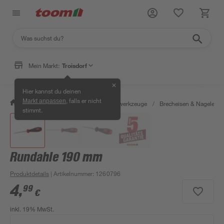
Mein Markt:
Troisdorf
✕
Hier kannst du deinen
, falls er nicht
Markt anpassen
/
Werkstatt & Maschinen
/
Handwerkzeuge
/
Brecheisen & Nageleise
stimmt.
Rundahle 190 mm
Produktdetails
| Artikelnummer
:
1260796
4
,
99
€
inkl. 19% MwSt.