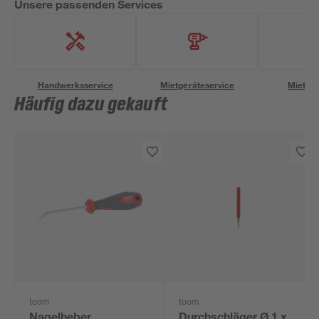
Unsere passenden Services
Handwerksservice
Mietgeräteservice
Miettra
Häufig dazu gekauft
toom
toom