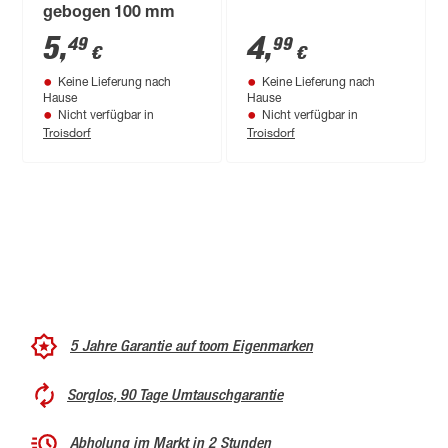
gebogen 100 mm
5
,
4
,
49
99
€
€
Keine Lieferung nach
Keine Lieferung nach
Hause
Hause
Nicht verfügbar in
Nicht verfügbar in
Troisdorf
Troisdorf
5 Jahre Garantie auf toom Eigenmarken
Sorglos, 90 Tage Umtauschgarantie
Abholung im Markt in 2 Stunden