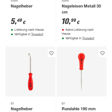
toom
toom
Nagelheber
Nageleisen Metall 30
cm
5
,
10
,
49
99
€
€
Lieferung nach Hause
Keine Lieferung nach
Troisdorf
Hause
Verfügbar in
Troisdorf
Verfügbar in
B1
B1
Nagelheber
Rundahle 190 mm