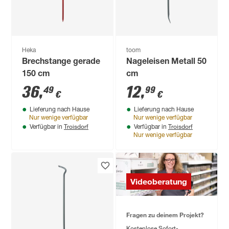
Heka
toom
Brechstange gerade
Nageleisen Metall 50
150 cm
cm
36
,
12
,
49
99
€
€
Lieferung nach Hause
Lieferung nach Hause
Nur wenige verfügbar
Nur wenige verfügbar
Troisdorf
Troisdorf
Verfügbar in
Verfügbar in
Nur wenige verfügbar
Videoberatung
Fragen zu deinem Projekt?
Kostenlose Sofort-