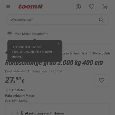
Mein Markt:
Troisdorf
✕
Hier kannst du deinen
, falls er nicht
Markt anpassen
/
Werkstatt & Maschinen
/
Eisenwaren & Beschläge
/
Ketten, Seile & 
stimmt.
Rundschlinge grün 2.000 kg 400 cm
Produktdetails
| Artikelnummer
:
1270054
27
,
99
€
7,00 € / Meter
Paketinhalt:
4 Meter
inkl. 19% MwSt.
Lieferung nach Hause