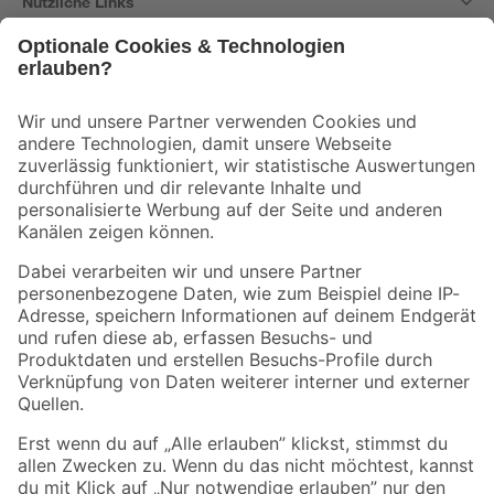
Nützliche Links
Bleib auf dem Laufenden mit unserem Newsletter
Der toom Newsletter: Keine Angebote und Aktionen mehr verpassen!
Zur Newsletter Anmeldung
Folge uns
Zahlungsarten
Versandarten
Sicher einkaufen