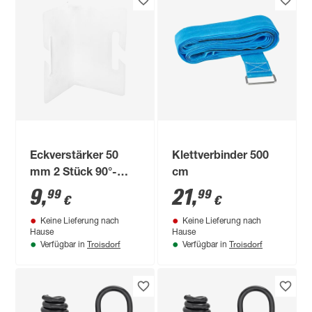
Eckverstärker 50
Klettverbinder 500
mm 2 Stück 90°-
cm
Winkel
9
,
21
,
99
99
€
€
Keine Lieferung nach
Keine Lieferung nach
Hause
Hause
Troisdorf
Troisdorf
Verfügbar in
Verfügbar in