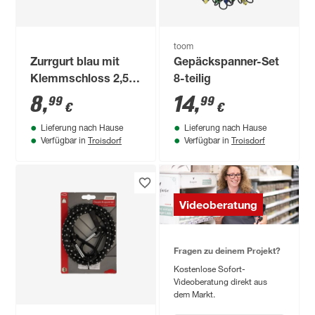
toom
Zurrgurt blau mit
Gepäckspanner-Set
Klemmschloss 2,5 x
8-teilig
300 cm 2 Stück
8
,
14
,
99
99
€
€
Lieferung nach Hause
Lieferung nach Hause
Troisdorf
Troisdorf
Verfügbar in
Verfügbar in
Videoberatung
Fragen zu deinem Projekt?
Kostenlose Sofort-
Videoberatung direkt aus
dem Markt.