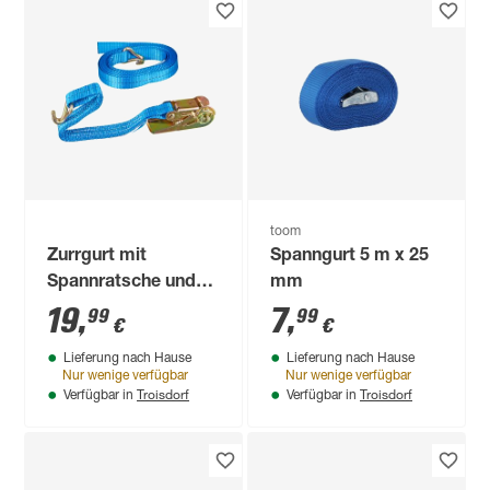
toom
Zurrgurt mit
Spanngurt 5 m x 25
Spannratsche und
mm
Haken blau 2,5 x 500
19
,
7
,
99
99
€
€
cm
Lieferung nach Hause
Lieferung nach Hause
Nur wenige verfügbar
Nur wenige verfügbar
Troisdorf
Troisdorf
Verfügbar in
Verfügbar in