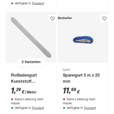
Troisdorf
Verfügbar in
Bestseller
2
Varianten
toom
Rollladengurt
Spanngurt 5 m x 25
Kunststoff
mm
Meterware grau 1,5
1
,
11
,
29
99
€
€
/ Meter
cm
Keine Lieferung nach
Keine Lieferung nach
Hause
Hause
Troisdorf
Troisdorf
Verfügbar in
Verfügbar in