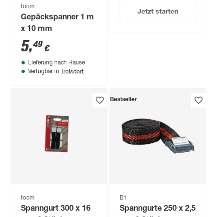
toom
Jetzt starten
Gepäckspanner 1 m
x 10 mm
5
,
49
€
Lieferung nach Hause
Troisdorf
Verfügbar in
Bestseller
toom
B1
Spanngurt 300 x 16
Spanngurte 250 x 2,5