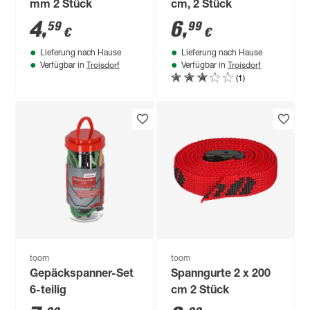
mm 2 Stück
cm, 2 Stück
4
,
6
,
59
99
€
€
Lieferung nach Hause
Lieferung nach Hause
Troisdorf
Troisdorf
Verfügbar in
Verfügbar in
(1)
toom
toom
Gepäckspanner-Set
Spanngurte 2 x 200
6-teilig
cm 2 Stück