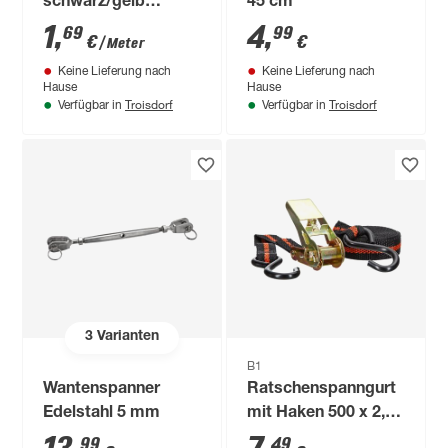
schwarz/gelb
45 cm
Meterware 2,5 cm
1
,
4
,
69
99
€
€
/ Meter
Keine Lieferung nach
Keine Lieferung nach
Hause
Hause
Troisdorf
Troisdorf
Verfügbar in
Verfügbar in
3
Varianten
B1
Wantenspanner
Ratschenspanngurt
Edelstahl 5 mm
mit Haken 500 x 2,5
cm
99
49