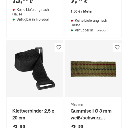
13
,
7
,
€
€
Keine Lieferung nach
1,50 € / Meter
Hause
Troisdorf
Verfügbar in
Keine Lieferung nach
Hause
Troisdorf
Verfügbar in
Pösamo
Klettverbinder 2,5 x
Gummiseil Ø 8 mm
20 cm
weiß/schwarz
Meterware
99
29