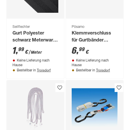
Seilflechter
Pösamo
Gurt Polyester
Klemmverschluss
schwarz Meterware
für Gurtbänder
50 mm
schwarz 40 mm
1
,
6
,
99
99
€
€
/ Meter
Keine Lieferung nach
Keine Lieferung nach
Hause
Hause
Troisdorf
Troisdorf
Bestellbar in
Bestellbar in