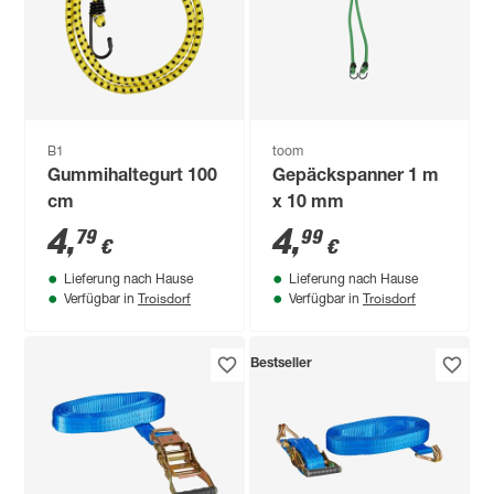
B1
toom
Gummihaltegurt 100
Gepäckspanner 1 m
cm
x 10 mm
4
,
4
,
79
99
€
€
Lieferung nach Hause
Lieferung nach Hause
Troisdorf
Troisdorf
Verfügbar in
Verfügbar in
Bestseller