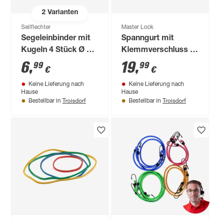
2
Varianten
Seilflechter
Master Lock
Segeleinbinder mit
Spanngurt mit
Kugeln 4 Stück Ø 0,4
Klemmverschluss &
x 35 cm
S-Haken 1,8 m x 2,5
6
,
19
,
99
99
€
€
cm 250 kg
Keine Lieferung nach
Keine Lieferung nach
Hause
Hause
Troisdorf
Troisdorf
Bestellbar in
Bestellbar in