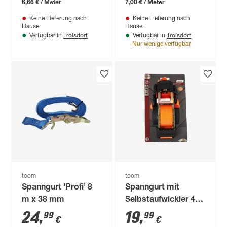
6,66 € / Meter
7,00 € / Meter
Keine Lieferung nach
Keine Lieferung nach
Hause
Hause
Troisdorf
Troisdorf
Verfügbar in
Verfügbar in
Nur wenige verfügbar
toom
toom
Spanngurt 'Profi' 8
Spanngurt mit
m x 38 mm
Selbstaufwickler 4 m
x 38 mm
24
,
19
,
99
99
€
€