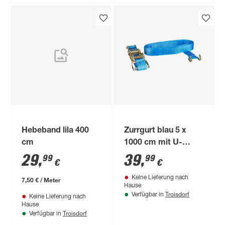
Hebeband lila 400
Zurrgurt blau 5 x
cm
1000 cm mit U-
Haken
29
,
39
,
99
99
€
€
Keine Lieferung nach
7,50 € / Meter
Hause
Troisdorf
Verfügbar in
Keine Lieferung nach
Hause
Troisdorf
Verfügbar in