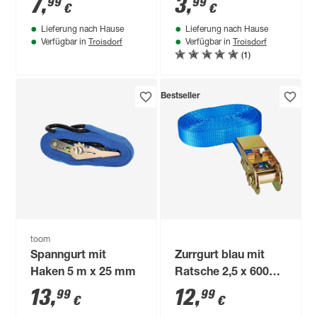
7
,
3
,
99
99
€
€
Lieferung nach Hause
Lieferung nach Hause
Troisdorf
Troisdorf
Verfügbar in
Verfügbar in
(1)
Bestseller
toom
Spanngurt mit
Zurrgurt blau mit
Haken 5 m x 25 mm
Ratsche 2,5 x 600
cm
13
,
12
,
99
99
€
€