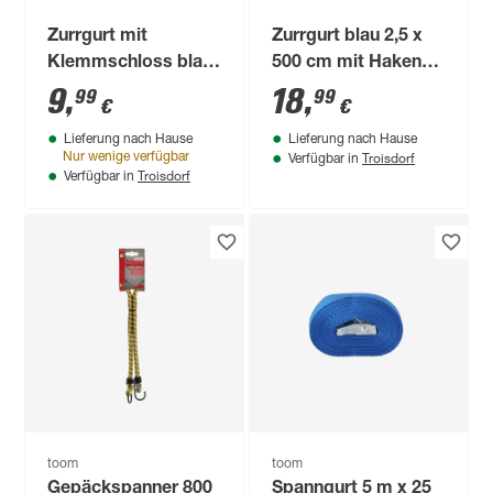
Zurrgurt mit
Zurrgurt blau 2,5 x
Klemmschloss blau
500 cm mit Haken
2,5 x 600 cm
PVC-ummantelt
9
,
18
,
99
99
€
€
Lieferung nach Hause
Lieferung nach Hause
Troisdorf
Nur wenige verfügbar
Verfügbar in
Troisdorf
Verfügbar in
toom
toom
Gepäckspanner 800
Spanngurt 5 m x 25