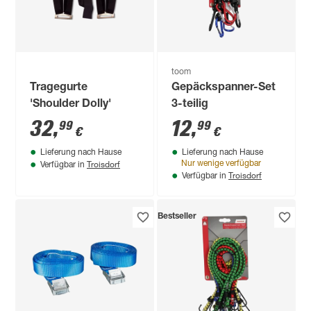
toom
Tragegurte
Gepäckspanner-Set
'Shoulder Dolly'
3-teilig
32
,
12
,
99
99
€
€
Lieferung nach Hause
Lieferung nach Hause
Troisdorf
Nur wenige verfügbar
Verfügbar in
Troisdorf
Verfügbar in
Bestseller