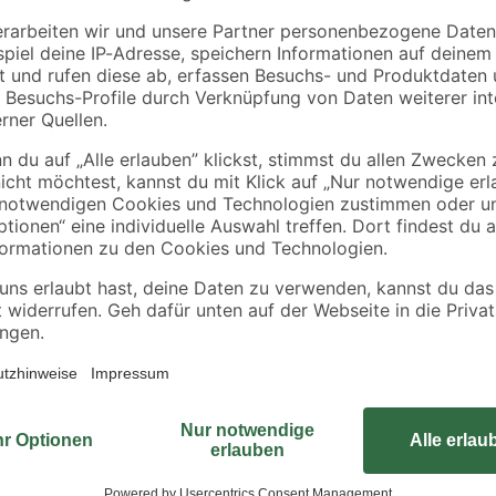
toom
140
Spielsand beige 0-2
Kehrgarnitur 'Star-
mm 25 kg
Line' verschiedene
Farben
2
,
3
,
99
99
€
€
3,29 €
0,12 € / Kilogramm
Zur Aufnahme von feinem Schmutz 
geeignet. Bestückt ist der stabil
materialschonendes Kehren ermög