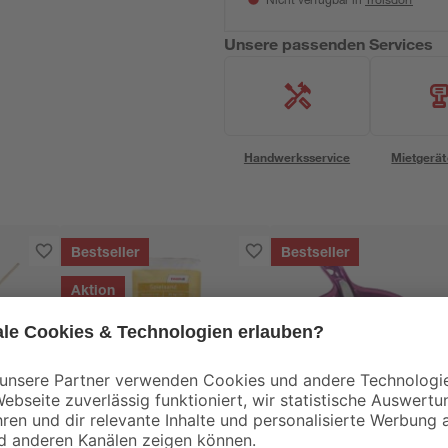
Nicht verfügbar in
Unsere passenden Services
Handwerksservice
Mietgerät
Bestseller
Bestseller
Aktion