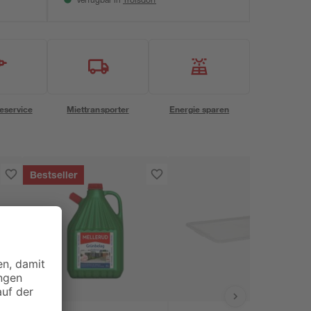
Verfügbar in
eservice
Miettransporter
Energie sparen
Bestseller