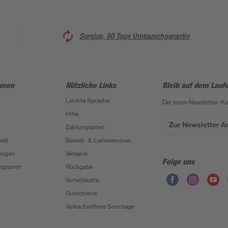
Sorglos, 90 Tage Umtauschgarantie
hmen
Nützliche Links
Bleib auf dem Lauf
Leichte Sprache
Der toom Newsletter: K
Hilfe
Zur Newsletter 
Zahlungsarten
eit
Bestell- & Lieferservices
ungen
Versand
Folge uns
Programm
Rückgabe
Vorteilskarte
Gutscheine
Verkaufsoffene Sonntage