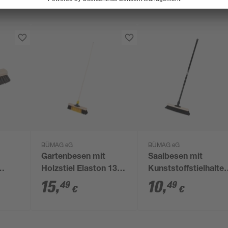
BÜMAG eG
BÜMAG eG
Gartenbesen mit
Saalbesen mit
Holzstiel Elaston 130
Kunststoffstielhalter
0 cm
cm gelb schwarz
und Teleskopstiel P
15
,
10
,
49
49
€
€
40 cm schwarz