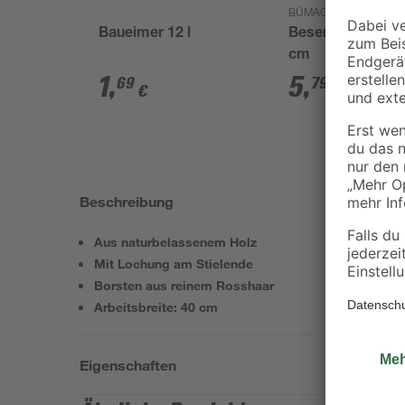
BÜMAG eG
Baueimer 12 l
Besenstiel Holz 
cm
1
,
5
,
69
79
€
€
Beschreibung
Aus naturbelassenem Holz
Mit Lochung am Stielende
Borsten aus reinem Rosshaar
Arbeitsbreite: 40 cm
Eigenschaften