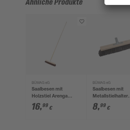
Ähnliche Produkte
BÜMAG eG
BÜMAG eG
Saalbesen mit
Saalbesen mit
Holzstiel Arenga
Metallstielhalter
Elaston 130 cm rot
Haarmischung 4
16
,
8
,
99
99
€
€
schwarz
schwarz