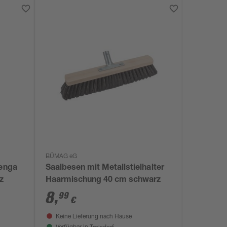
BÜMAG eG
renga
Saalbesen mit Metallstielhalter
z
Haarmischung 40 cm schwarz
8
,
99
€
Keine Lieferung nach Hause
Troisdorf