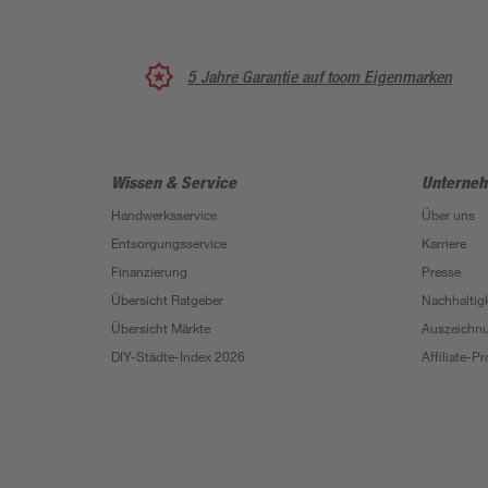
5 Jahre Garantie auf toom Eigenmarken
Wissen & Service
Unterne
Handwerksservice
Über uns
Entsorgungsservice
Karriere
Finanzierung
Presse
Übersicht Ratgeber
Nachhaltigk
Übersicht Märkte
Auszeichn
DIY-Städte-Index 2026
Affiliate-