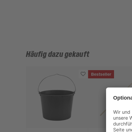
Häufig dazu gekauft
Bestseller