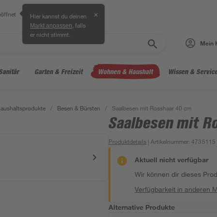
öffnet
✕
Hier kannst du deinen
, falls
Markt anpassen
er nicht stimmt.
Mein 
Sanitär
Garten & Freizeit
Wohnen & Haushalt
Wissen & Servic
aushaltsprodukte
/
Besen & Bürsten
/
Saalbesen mit Rosshaar 40 cm
Saalbesen mit R
Produktdetails
| Artikelnummer
:
4735115
Aktuell nicht verfügbar
Wir können dir dieses Produ
Verfügbarkeit in anderen 
Alternative Produkte