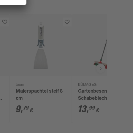
toom
BÜMAG eG
Malerspachtel steif 8
Gartenbesen mit
cm
Schabeblech und
ET
Teleskopstiel Elaston
9
,
13
,
79
99
€
€
40 cm grün rot