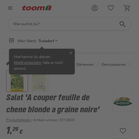
Mein Markt:
Troisdorf
✕
Hier kannst du deinen
, falls er nicht
Markt anpassen
/
Garten & Freizeit
/
Pflanzen
/
Sämereien
/
Gemüsesamen
/
Sal
stimmt.
Salat 'A couper feuille de
chene blonde a graine noire'
Produktdetails
| Artikelnummer
:
2010848
1
,
29
€