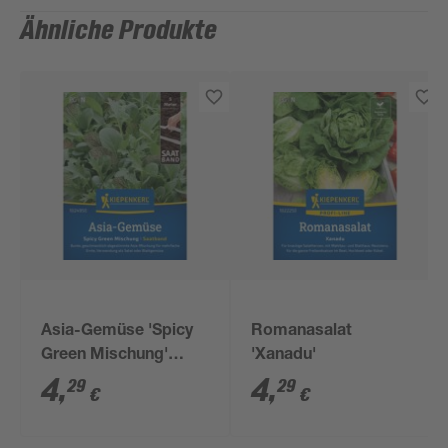
Ähnliche Produkte
Asia-Gemüse 'Spicy
Romanasalat
Green Mischung'
'Xanadu'
Saatband 5 m
4
,
4
,
29
29
€
€