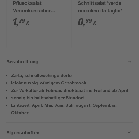
Pfluecksalat
Schnittsalat 'verde
'Amerikanischer
ricciolina da taglio'
brauner'
1
,
0
,
29
99
€
€
Beschreibung
Zarte, schnellwüchsige Sorte
leicht nussig-würzigem Geschmack
Zur Vorkultur ab Februar, direktsaat ins Freiland ab April
sonnig bis halbschattiger Standort
Erntezeit: April, Mai, Juni, Juli, august, September,
Oktober
Eigenschaften