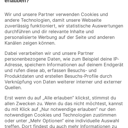
Bleib auf dem Laufenden mit unserem Newsletter
Der toom Newsletter: Keine Angebote und Aktionen mehr verpassen!
Zur Newsletter Anmeldung
Folge uns
Zahlungsarten
Versandarten
Sicher einkaufen
Jetzt die toom-App herunterladen