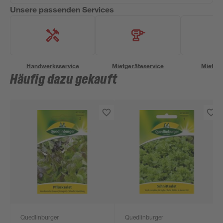
Unsere passenden Services
Handwerksservice
Mietgeräteservice
Miettra
Häufig dazu gekauft
Quedlinburger
Quedlinburger