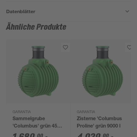
Datenblätter
Ähnliche Produkte
GARANTIA
GARANTIA
Sammelgrube
Zisterne 'Columbus
'Columbus' grün 4500
Proline' grün 9000 l
l
00
00