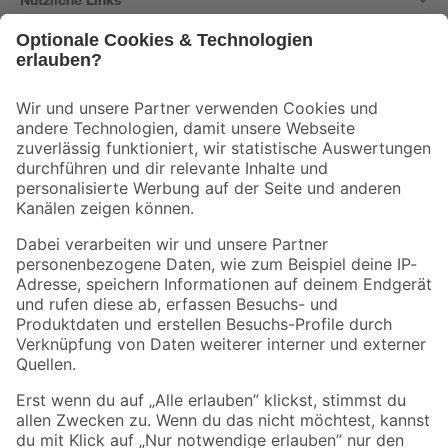
Bleib auf dem Laufenden mit unserem Newsletter
Der toom Newsletter: Keine Angebote und Aktionen mehr verpassen!
Zur Newsletter Anmeldung
Folge uns
Zahlungsarten
Versandarten
Sicher einkaufen
Jetzt die toom-App herunterladen