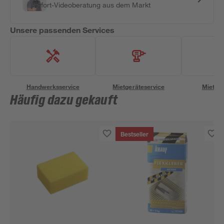
Sofort-Videoberatung aus dem Markt
Unsere passenden Services
Handwerksservice
Mietgeräteservice
Miettra
Häufig dazu gekauft
Bestseller