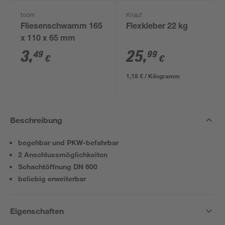
toom
Knauf
Fliesenschwamm 165
Flexkleber 22 kg
x 110 x 65 mm
3
,
25
,
49
99
€
€
1,18 € / Kilogramm
Beschreibung
begehbar und PKW-befahrbar
2 Anschlussmöglichkeiten
Schachtöffnung DN 600
beliebig erweiterbar
Eigenschaften