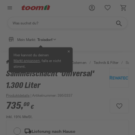
Mein Markt:
Troisdorf
✕
Hier kannst du deinen
, falls er nicht
Markt anpassen
/
Garten & Freizeit
/
Erdtanks & Zisternen
/
Technik & Filter
/
Samme
stimmt.
Sammelschacht 'Universal'
1.300 Liter
Produktdetails
| Artikelnummer
:
3950337
735
,
00
€
inkl. 19% MwSt.
Lieferung nach Hause