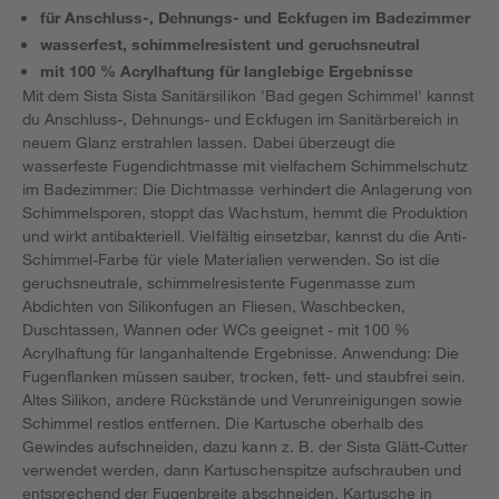
für Anschluss-, Dehnungs- und Eckfugen im Badezimmer
wasserfest, schimmelresistent und geruchsneutral
mit 100 % Acrylhaftung für langlebige Ergebnisse
Mit dem Sista Sista Sanitärsilikon 'Bad gegen Schimmel' kannst
du Anschluss-, Dehnungs- und Eckfugen im Sanitärbereich in
neuem Glanz erstrahlen lassen. Dabei überzeugt die
wasserfeste Fugendichtmasse mit vielfachem Schimmelschutz
im Badezimmer: Die Dichtmasse verhindert die Anlagerung von
Schimmelsporen, stoppt das Wachstum, hemmt die Produktion
und wirkt antibakteriell. Vielfältig einsetzbar, kannst du die Anti-
Schimmel-Farbe für viele Materialien verwenden. So ist die
geruchsneutrale, schimmelresistente Fugenmasse zum
Abdichten von Silikonfugen an Fliesen, Waschbecken,
Duschtassen, Wannen oder WCs geeignet - mit 100 %
Acrylhaftung für langanhaltende Ergebnisse. Anwendung: Die
Fugenflanken müssen sauber, trocken, fett- und staubfrei sein.
Altes Silikon, andere Rückstände und Verunreinigungen sowie
Schimmel restlos entfernen. Die Kartusche oberhalb des
Gewindes aufschneiden, dazu kann z. B. der Sista Glätt-Cutter
verwendet werden, dann Kartuschenspitze aufschrauben und
entsprechend der Fugenbreite abschneiden. Kartusche in