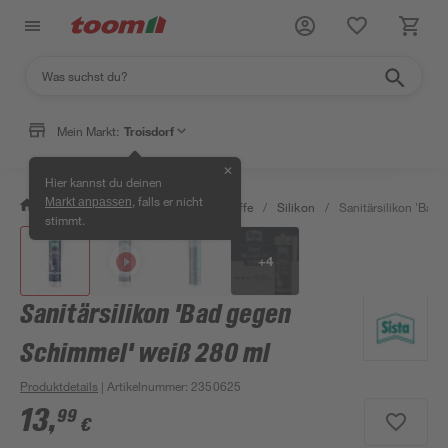
Mein Markt:
Troisdorf
✕
Hier kannst du deinen
, falls er nicht
Markt anpassen
/
Bauen & Renovieren
/
Dichtstoffe
/
Silikon
/
Sanitärsilikon 'Bad
stimmt.
+
4
Sanitärsilikon 'Bad gegen
Schimmel' weiß 280 ml
Produktdetails
| Artikelnummer
:
2350625
13
,
99
€