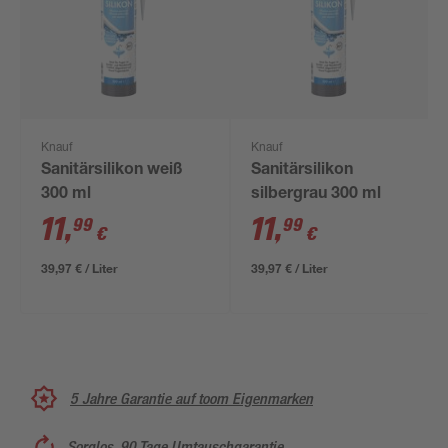
Knauf
Knauf
Sanitärsilikon weiß
Sanitärsilikon
300 ml
silbergrau 300 ml
11
,
11
,
99
99
€
€
39,97 € / Liter
39,97 € / Liter
5 Jahre Garantie auf toom Eigenmarken
Sorglos, 90 Tage Umtauschgarantie