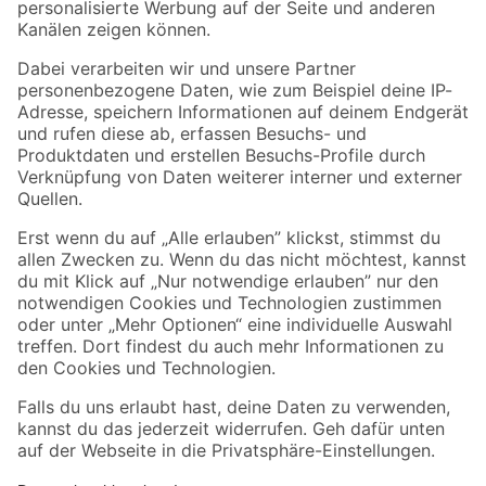
Folge uns
Zahlungsarten
Versandarten
Sicher einkaufen
Jetzt die toom-App herunterladen
Alle Preisangaben in EUR inkl. gesetzl. MwSt.. Die dargestellten Angebote sind unter
Umständen nicht in allen Märkten verfügbar. Die angegebenen Verfügbarkeiten beziehen
sich auf den unter "Mein Markt" ausgewählten toom Baumarkt. Alle Angebote und
Produkte nur solange der Vorrat reicht.