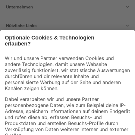
Unternehmen
Nützliche Links
Bleib auf dem Laufenden mit unserem Newsletter
Der toom Newsletter: Keine Angebote und Aktionen mehr verpassen!
Zur Newsletter Anmeldung
Folge uns
Zahlungsarten
Versandarten