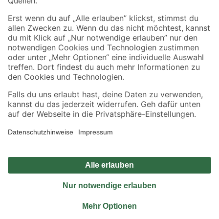
Sicher einkaufen
Jetzt die toom-App herunterladen
Alle Preisangaben in EUR inkl. gesetzl. MwSt.. Die dargestellten Angebote sind unter
Umständen nicht in allen Märkten verfügbar. Die angegebenen Verfügbarkeiten beziehen
sich auf den unter "Mein Markt" ausgewählten toom Baumarkt. Alle Angebote und
Produkte nur solange der Vorrat reicht.
*Paketversand ab 59 € versandkostenfrei, gilt nicht für Artikel mit Speditionsversand, hier
fallen zusätzliche Versandkosten an.
Datenschutz
Privatsphäre
Impressum
AGB
Nutzungsbedingungen
Widerrufsrecht
Vertrag widerrufen
Barrierefreiheit
© 2026 toom Baumarkt GmbH