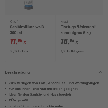
Knauf
Knauf
Sanitärsilikon weiß
Flexfuge 'Universal'
300 ml
zementgrau 5 kg
11
,
18
,
99
99
€
€
39,97 € / Liter
3,80 € / Kilogramm
Beschreibung
Zum Verfugen von Eck-, Anschluss- und Wartungsfugen
Für den Innen- und Außenbereich geeignet
Ideal für den Sanitär- und Nassbereich
TÜV-geprüft
5 Jahre Schimmelschutz Garantie