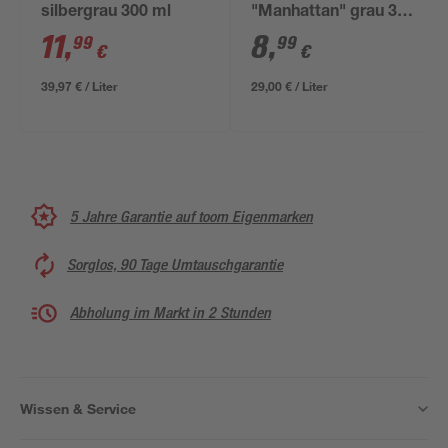
silbergrau 300 ml
"Manhattan" grau 310
ml
11
,
8
,
99
99
€
€
39,97 € / Liter
29,00 € / Liter
5 Jahre Garantie auf toom Eigenmarken
Sorglos, 90 Tage Umtauschgarantie
Abholung im Markt in 2 Stunden
Wissen & Service