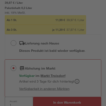
39,97 € / Liter
Paketinhalt:
0,3 Liter
inkl. 19% MwSt.
Ab
1
St.
11,99 €
39,97 €
/
Liter
Ab
3
St.
je
11,39 €
37,97 €
/
Liter
Lieferung nach Hause
Dieses Produkt ist bald wieder verfügbar.
Abholung im Markt
Verfügbar
im
Markt
Troisdorf
Artikel wird 3 Tage für dich hinterlegt
Verfügbarkeit in anderen Märkten
Anzahl:
In den Warenkorb