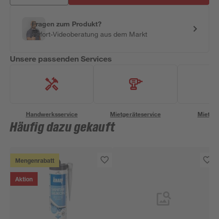
Fragen zum Produkt?
Sofort-Videoberatung aus dem Markt
Unsere passenden Services
Handwerksservice
Mietgeräteservice
Miettra
Häufig dazu gekauft
Mengenrabatt
Aktion