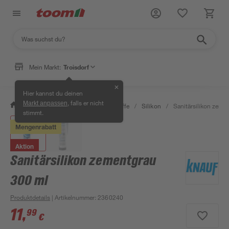
Mein Markt:
Troisdorf
✕
Hier kannst du deinen
, falls er nicht
Markt anpassen
/
Bauen & Renovieren
/
Dichtstoffe
/
Silikon
/
Sanitärsilikon zeme
stimmt.
Mengenrabatt
Aktion
Sanitärsilikon zementgrau
300 ml
Produktdetails
| Artikelnummer
:
2360240
11
,
99
€