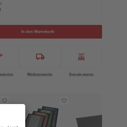
e:
)
In den Warenkorb
eservice
Miettransporter
Energie sparen