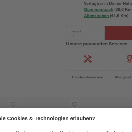
Verfügbar in Deiner Näh
Gummersbach
(
36,6
 Km
Altenkirchen
(
41,5
 Km)
Anzahl:
Unsere passenden Services
Handwerksservice
Mietgerät