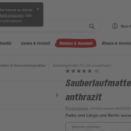
✕
ier kannst du deinen
, falls
Markt anpassen
r nicht stimmt.
Mein 
Sanitär
Garten & Freizeit
Wohnen & Haushalt
Wissen & Servic
atten & Schmutzfangmatten
/
Sauberlaufmatte 70 x 50 cm anthrazit
(1)
Sauberlaufmatte
anthrazit
Produktdetails
| Artikelnummer
:
6450328
Farbe und Länge und Breite aus
Varianten aufrufen: