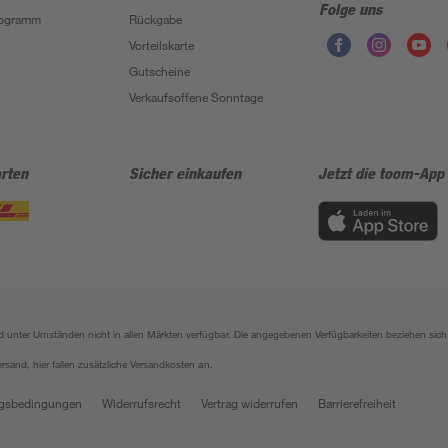
Folge uns
Programm
Rückgabe
Vorteilskarte
Gutscheine
Verkaufsoffene Sonntage
rten
Sicher einkaufen
Jetzt die toom-App
sind unter Umständen nicht in allen Märkten verfügbar. Die angegebenen Verfügbarkeiten beziehen s
ersand, hier fallen zusätzliche Versandkosten an.
gsbedingungen
Widerrufsrecht
Vertrag widerrufen
Barrierefreiheit