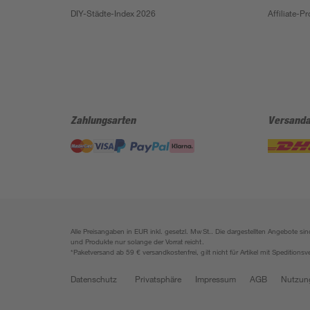
DIY-Städte-Index 2026
Affiliate-
Zahlungsarten
Versanda
Alle Preisangaben in EUR inkl. gesetzl. MwSt.. Die dargestellten Angebote 
und Produkte nur solange der Vorrat reicht.
*Paketversand ab 59 € versandkostenfrei, gilt nicht für Artikel mit Speditionsv
Datenschutz
Privatsphäre
Impressum
AGB
Nutzun