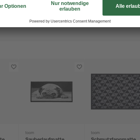
toom
toom