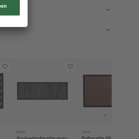
toom
toom