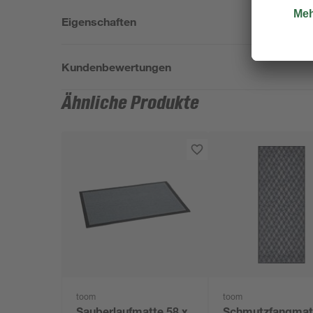
Eigenschaften
Kundenbewertungen
Ähnliche Produkte
toom
toom