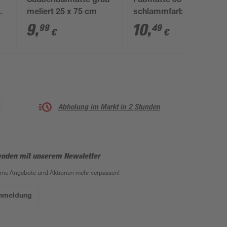
Sauberlaufmatte grau
Fußmatte 58 x 39 cm
t
meliert 25 x 75 cm
schlammfarben
9
,
10
,
99
49
€
€
Abholung im Markt in 2 Stunden
enden mit unserem Newsletter
eine Angebote und Aktionen mehr verpassen!
Anmeldung