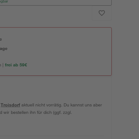
ügbar
e
tage
 |
frei ab 59€
t
Troisdorf
aktuell nicht vorrätig. Du kannst uns aber
wir bestellen ihn für dich (ggf. zzgl.