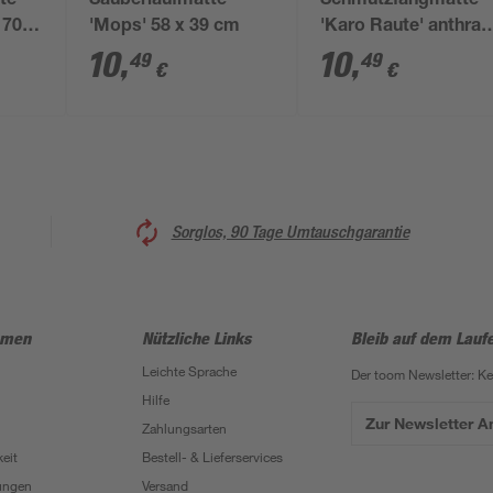
te
Sauberlaufmatte
Schmutzfangmatte
170
'Mops' 58 x 39 cm
'Karo Raute' anthrazi
39 x 58 cm
10
,
10
,
49
49
€
€
Sorglos, 90 Tage Umtauschgarantie
hmen
Nützliche Links
Bleib auf dem Lauf
Leichte Sprache
Der toom Newsletter: K
Hilfe
Zur Newsletter 
Zahlungsarten
eit
Bestell- & Lieferservices
ungen
Versand