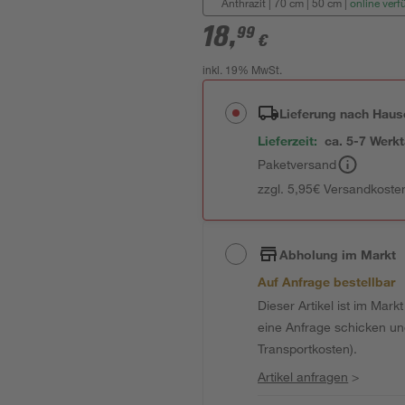
Anthrazit | 70 cm | 50 cm
|
online verf
18
,
99
€
inkl. 19% MwSt.
Lieferung nach Haus
Lieferzeit:
ca. 5-7 Werk
Paketversand
zzgl. 5,95€ Versandkosten
Abholung im Markt
Auf Anfrage bestellbar
Dieser Artikel ist im Mark
eine Anfrage schicken und 
Transportkosten).
Artikel anfragen
>