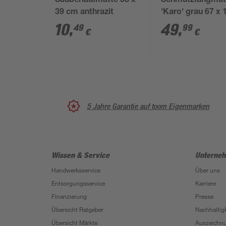
Sauberlaufmatte 58 x
Schmutzfangmat
39 cm anthrazit
'Karo' grau 67 x 
cm
10
,
49
,
49
99
€
€
5 Jahre Garantie auf toom Eigenmarken
Wissen & Service
Unterne
Handwerksservice
Über uns
Entsorgungsservice
Karriere
Finanzierung
Presse
Übersicht Ratgeber
Nachhaltigk
Übersicht Märkte
Auszeichn