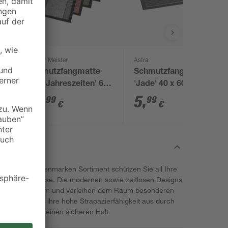
Sauber Meister
Astra
g
Schmutzfangmatte
Schmutzfangmatte
'Vier Jahreszeiten' 60
'Jade' 40 x 60 cm
x 91 cm
anthrazit
31
,
5
,
99
99
€
€
dem toom Eigenmarken Sortiment schützen Sie all Ihre
hmutz und Nässe. Die modernen sowie zeitlosen Designs
in Ihr Eigenheim und verleihen dem Raum besonderen
net sich durch ihre hohe Strapazierfähigkeit aus durch
tet sie Ihnen einen sicheren Halt.