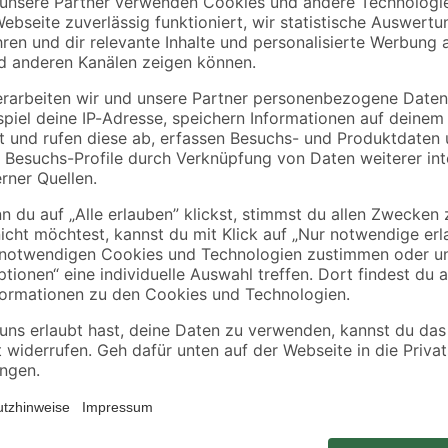
toom
Ja!
75 x
Fußmatte 70 x 50 cm
Küchentücher 3-lagi
schlammfarben
4 x 128 Blatt
18
,
2
,
99
89
€
€
Mit dieser Schmutzfangmatte aus 
Wohnbereiche zuverlässig vor Sc
bringen eine echte Bereicherung 
urch sehr langlebig
Flair. Die Schmutzfangmatte zeich
die rutschhemmende Unterseite bie