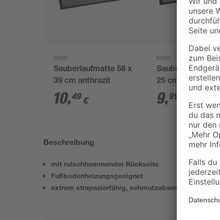
toom
toom
Sauberlaufmatte 58 x
Sauberlaufmatte 
39 cm anthrazit
25 cm anthrazit
10
,
9
,
49
99
€
€
Beschreibung
mit rutschhemmender Rückseite
Fußbodenheizungsgeeignet
extrem strapazierfähig, schmutzabweisend und dad