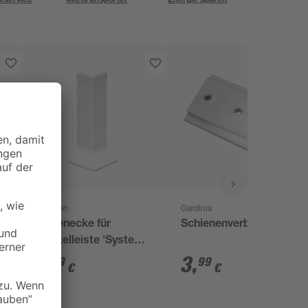
Doellken
Gardinia
iß
Außenecke für
Schienenverbinder
Sockelleiste 'System
9' weiß, 1 Stück
3
,
3
,
19
99
€
€