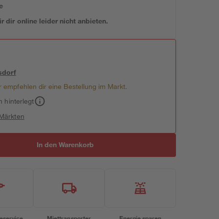
e
 dir online leider nicht anbieten.
sdorf
 empfehlen dir eine Bestellung im Markt.
h hinterlegt
 Märkten
In den Warenkorb
eservice
Miettransporter
Energie sparen