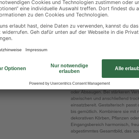
Die Toom Sauberlaufmatte ist die Wah
ial
zugleich funktionale Fußmatte fü
setzt dekorative Akzente und verle
eine einladende, wohnliche Atmos
Matte Schmutz und Feuchtigkeit z
durch Robustheit, Formstabilität un
Nutzung dauerhaft schön und pfleg
Halt auf glatten Böden und erhöht d
Eingangsbereich oder Terrassenzu
oder Absaugen. Bei stärkeren Vers
abwischen und anschließend trockn
einsatzbereit. Gestalterisch passt
bis gemütlich. Kombiniere sie mit 
dekorativen Körben, Pflanzen ode
Eingangsbereich harmonisch, freundl
abgestimmtes Gesamtbild, das sowo