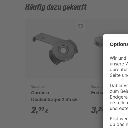
Häufig dazu gekauft
Gardinia
Gardinia
Gardinia
Endkappen 2 Stü
Deckenträger 2 Stück
2
,
3
,
99
29
€
€