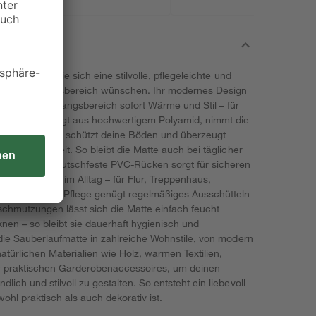
l für alle, die sich eine stilvolle, pflegeleichte und
r ihren Eingangsbereich wünschen. Ihr modernes Design
iht Ihrem Eingangsbereich sofort Wärme und Stil – für
phäre. Gefertigt aus hochwertigem Polyamid, nimmt die
uverlässig auf, schützt deine Böden und überzeugt
d Langlebigkeit. So bleibt die Matte auch bei täglicher
eleicht. Der rutschfeste PVC-Rücken sorgt für sicheren
ie Sicherheit im Alltag – für Flur, Treppenhaus,
gang. Für die Pflege genügt regelmäßiges Ausschütteln
chmutzungen lässt sich die Matte einfach feucht
en – so bleibt sie dauerhaft hygienisch und
 die Sauberlaufmatte in zahlreiche Wohnstile, von modern
natürlichen Materialien wie Holz, warmen Textilien,
r praktischen Garderobenaccessoires, um deinen
ich und stilvoll zu gestalten. So entsteht ein liebevoll
hl praktisch als auch dekorativ ist.