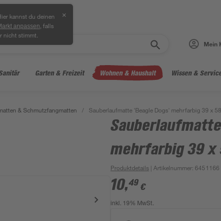
✕
ier kannst du deinen
, falls
Markt anpassen
r nicht stimmt.
Mein 
Sanitär
Garten & Freizeit
Wohnen & Haushalt
Wissen & Servic
atten & Schmutzfangmatten
/
Sauberlaufmatte 'Beagle Dogs' mehrfarbig 39 x 5
Sauberlaufmatte
mehrfarbig 39 x
Produktdetails
| Artikelnummer
:
6451166
10
,
49
€
inkl. 19% MwSt.