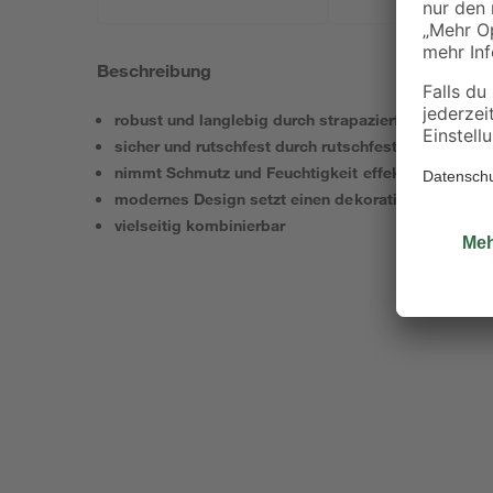
Beschreibung
robust und langlebig durch strapazierfähiges Mater
sicher und rutschfest durch rutschfeste Rückseite
nimmt Schmutz und Feuchtigkeit effektiv auf
modernes Design setzt einen dekorativen Akzent
vielseitig kombinierbar