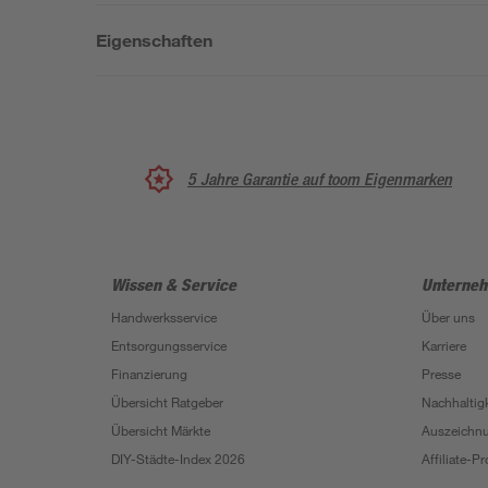
Eigenschaften
5 Jahre Garantie auf toom Eigenmarken
Wissen & Service
Unterne
Handwerksservice
Über uns
Entsorgungsservice
Karriere
Finanzierung
Presse
Übersicht Ratgeber
Nachhaltigk
Übersicht Märkte
Auszeichn
DIY-Städte-Index 2026
Affiliate-