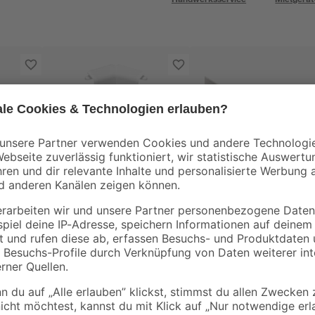
Doellken
ck
Innenecke für
Kernsockelleiste we
Sockelleiste 'System
255 x 6 x 1,4 cm
9' weiß, 1 Stück
3
,
9
,
19
99
€
€
4,00 € / Meter