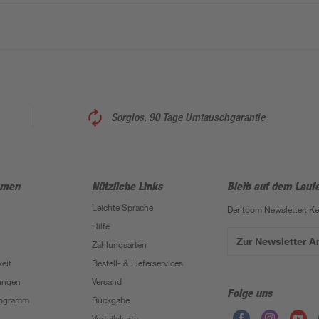
Sorglos, 90 Tage Umtauschgarantie
hmen
Nützliche Links
Bleib auf dem Lauf
Leichte Sprache
Der toom Newsletter: K
Hilfe
Zur Newsletter 
Zahlungsarten
eit
Bestell- & Lieferservices
ungen
Versand
Folge uns
Programm
Rückgabe
Vorteilskarte