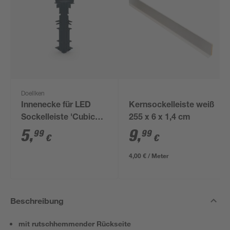
Doellken
Innenecke für LED
Kernsockelleiste weiß
Sockelleiste 'Cubica
255 x 6 x 1,4 cm
LS 80' anthrazit
5
,
9
,
99
99
€
€
4,00 € / Meter
Beschreibung
mit rutschhemmender Rückseite