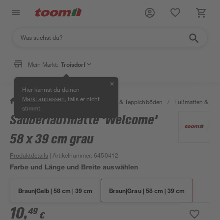
Mein Markt:
Troisdorf
✕
Hier kannst du deinen
, falls er nicht
Markt anpassen
/
Wohnen & Haushalt
/
Teppiche & Teppichböden
/
Fußmatten & Sc
stimmt.
Sauberlaufmatte 'Welcome'
58 x 39 cm grau
Produktdetails
| Artikelnummer
:
6450412
Farbe und Länge und Breite auswählen
Braun|Gelb | 58 cm | 39 cm
Braun|Grau | 58 cm | 39 cm
10
,
49
€