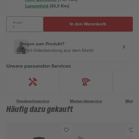
Langenfeld
(
33,5
 Km)
Anzahl:
In den Warenkorb
Fragen zum Produkt?
Sofort-Videoberatung aus dem Markt
Unsere passenden Services
Handwerksservice
Mietgeräteservice
Miettra
Häufig dazu gekauft