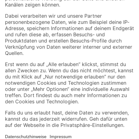
Folge uns
Zahlungsarten
Versandarten
Sicher einkaufen
Jetzt die toom-App herunterladen
Alle Preisangaben in EUR inkl. gesetzl. MwSt.. Die dargestellten Angebote sind unter
Umständen nicht in allen Märkten verfügbar. Die angegebenen Verfügbarkeiten beziehen
sich auf den unter "Mein Markt" ausgewählten toom Baumarkt. Alle Angebote und
Produkte nur solange der Vorrat reicht.