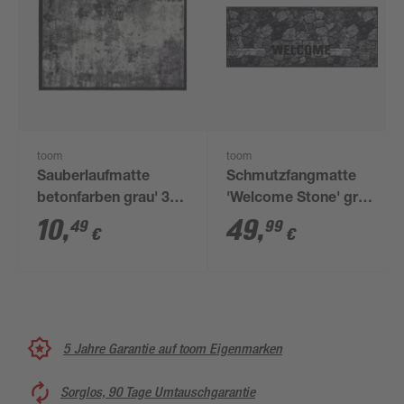
toom
toom
Sauberlaufmatte
Schmutzfangmatte
betonfarben grau' 39
'Welcome Stone' grau
x 58 cm
67 x 170 cm
10
,
49
,
49
99
€
€
5 Jahre Garantie auf toom Eigenmarken
Sorglos, 90 Tage Umtauschgarantie