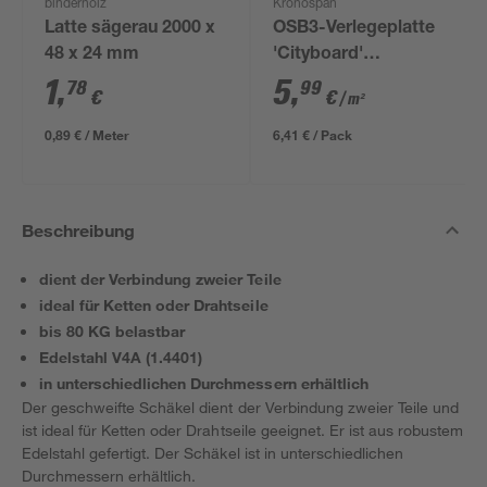
binderholz
Kronospan
Latte sägerau 2000 x
OSB3-Verlegeplatte
48 x 24 mm
'Cityboard'
ungeschliffen 1690 x
1
,
5
,
78
99
€
€
/ m²
634 x 12 mm
0,89 € / Meter
6,41 € / Pack
Beschreibung
dient der Verbindung zweier Teile
ideal für Ketten oder Drahtseile
bis 80 KG belastbar
Edelstahl V4A (1.4401)
in unterschiedlichen Durchmessern erhältlich
Der geschweifte Schäkel dient der Verbindung zweier Teile und
ist ideal für Ketten oder Drahtseile geeignet. Er ist aus robustem
Edelstahl gefertigt. Der Schäkel ist in unterschiedlichen
Durchmessern erhältlich.