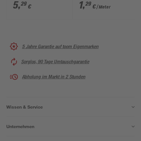
gedreht orange
5
,
1
,
29
29
€
€
/ Meter
Meterware 8 mm
5 Jahre Garantie auf toom Eigenmarken
Sorglos, 90 Tage Umtauschgarantie
Abholung im Markt in 2 Stunden
Wissen & Service
Unternehmen