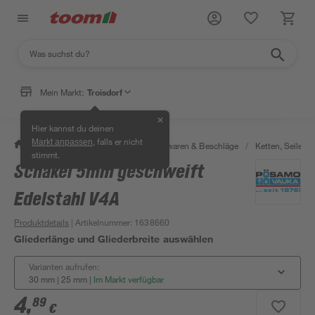
Mein Markt:
Troisdorf
✕
Hier kannst du deinen
, falls er nicht
Markt anpassen
/
Werkstatt & Maschinen
/
Eisenwaren & Beschläge
/
Ketten, Seile & 
stimmt.
Schäkel 5mm geschweift
Edelstahl V4A
Produktdetails
| Artikelnummer
:
1638660
Gliederlänge und Gliederbreite auswählen
Varianten aufrufen:
30 mm | 25 mm
|
Im Markt verfügbar
4
,
89
€