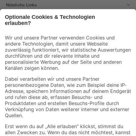
Nützliche Links
Bleib auf dem Laufenden mit unserem Newsletter
Der toom Newsletter: Keine Angebote und Aktionen mehr verpassen!
Zur Newsletter Anmeldung
Folge uns
Zahlungsarten
Versandarten
Sicher einkaufen