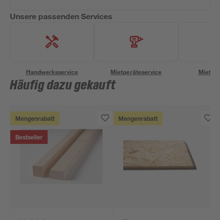
Unsere passenden Services
Handwerksservice
Mietgeräteservice
Miettra
Häufig dazu gekauft
Mengenrabatt
Mengenrabatt
Bestseller