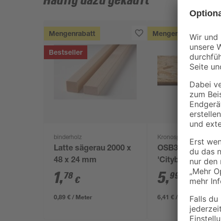
Häufig dazu gekauft
Mengenrabatt
Mengenrabatt
Bestseller
binderholz
Kronospan
Latte sägerau 2000 x
OSB3-Verlegepla
48 x 24 mm
'Cityboard'
ungeschliffen 16
1
,
5
,
78
99
€
€
/ m²
634 x 12 mm
0,89 € / Meter
6,41 € / Pack