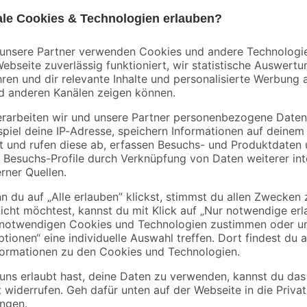
Mengenrabatt
Mengenrabatt
Bestseller
binderholz
Kronospan
tte
Rahmen sägerau
OSB3-Verlegeplatte
2000 x 58 x 38 mm
'Cityboard'
90 x
ungeschliffen 1690 x
3
,
7
,
98
59
€
€
/ m²
634 x 15 mm
1,99 € / Meter
8,12 € / Pack