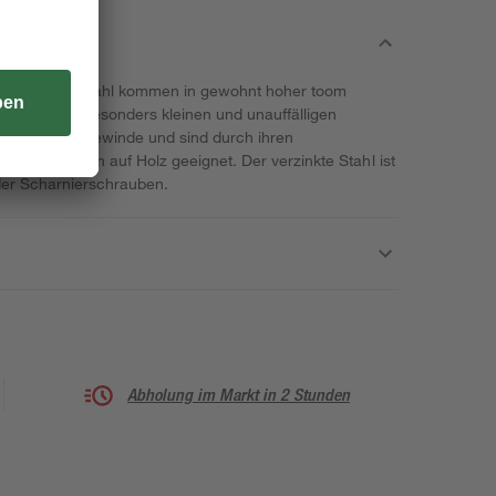
 verzinktem Stahl kommen in gewohnt hoher toom
durch einen besonders kleinen und unauffälligen
zen ein Vollgewinde und sind durch ihren
 Befestigungen auf Holz geeignet. Der verzinkte Stahl ist
der Scharnierschrauben.
Abholung im Markt in 2 Stunden