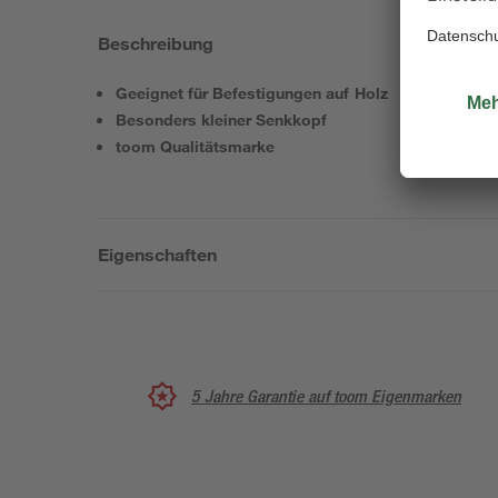
Beschreibung
Geeignet für Befestigungen auf Holz
Besonders kleiner Senkkopf
toom Qualitätsmarke
Eigenschaften
5 Jahre Garantie auf toom Eigenmarken