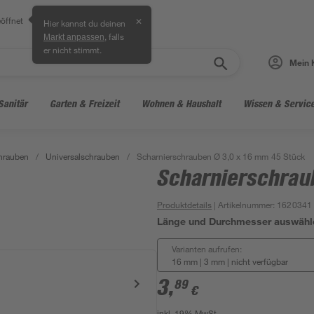
öffnet
✕
Hier kannst du deinen
, falls
Markt anpassen
er nicht stimmt.
Mein 
Sanitär
Garten & Freizeit
Wohnen & Haushalt
Wissen & Servic
hrauben
/
Universalschrauben
/
Scharnierschrauben Ø 3,0 x 16 mm 45 Stück
Scharnierschrau
Produktdetails
| Artikelnummer
:
1620341
Länge und Durchmesser auswähl
Varianten aufrufen:
16 mm | 3 mm
|
nicht verfügbar
3
,
89
€