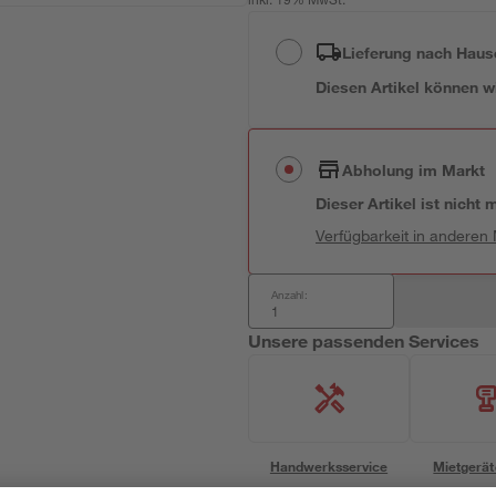
inkl. 19% MwSt.
Lieferung nach Haus
Diesen Artikel können wir
Abholung im Markt
Dieser Artikel ist nicht
Verfügbarkeit in anderen
Anzahl:
Unsere passenden Services
Handwerksservice
Mietgerät