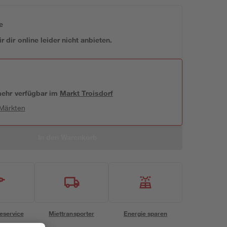
e
 dir online leider nicht anbieten.
 mehr verfügbar
im
Markt
Troisdorf
 Märkten
In den Warenkorb
eservice
Miettransporter
Energie sparen