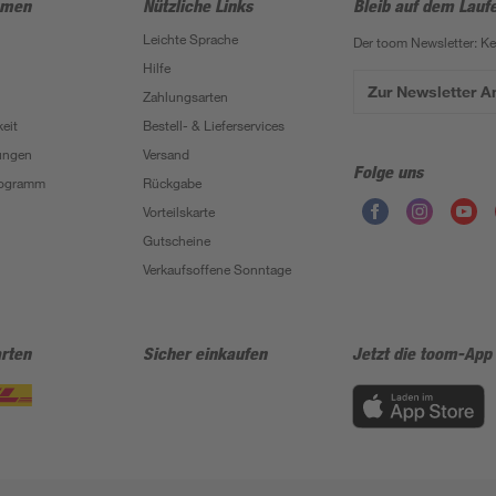
hmen
Nützliche Links
Bleib auf dem Lauf
Leichte Sprache
Der toom Newsletter: K
Hilfe
Zur Newsletter 
Zahlungsarten
eit
Bestell- & Lieferservices
ungen
Versand
Folge uns
Programm
Rückgabe
Vorteilskarte
Gutscheine
Verkaufsoffene Sonntage
rten
Sicher einkaufen
Jetzt die toom-App