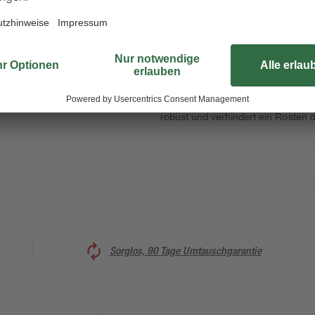
Die Scharnierschrauben aus gelb
Qualität daher und zeichnen sich 
Senkkopf aus. Die Schrauben besit
Kreuzschlitzantrieb "PZ1” ideal für
robust und verhindert ein Rosten 
Sorglos, 90 Tage Umtauschgarantie