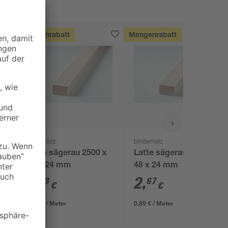
Mengenrabatt
Mengenrabatt
binderholz
binderholz
Latte sägerau 2500 x
Latte sägerau 3000 x
48 x 24 mm
48 x 24 mm
2
,
2
,
23
67
€
€
0,89 € / Meter
0,89 € / Meter