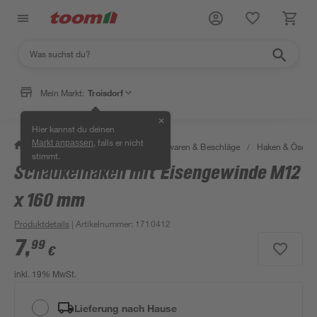
Mein Markt:
Troisdorf
✕
Hier kannst du deinen
, falls er nicht
Markt anpassen
/
Werkstatt & Maschinen
/
Eisenwaren & Beschläge
/
Haken & Ösen
stimmt.
Schaukelhaken mit Eisengewinde M12
x 160 mm
Produktdetails
| Artikelnummer
:
1710412
7
,
99
€
inkl. 19% MwSt.
Lieferung nach Hause