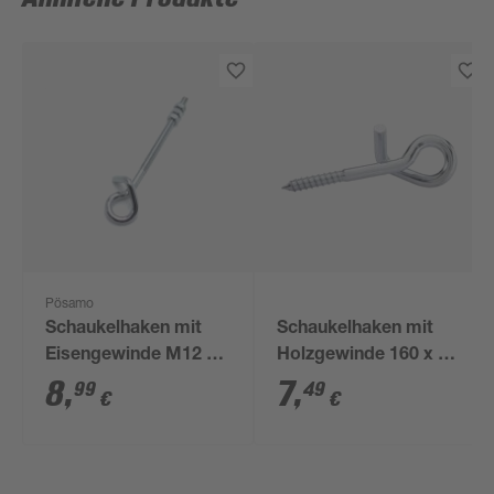
Pösamo
Schaukelhaken mit
Schaukelhaken mit
Eisengewinde M12 x
Holzgewinde 160 x 12
250 mm
mm
8
,
7
,
99
49
€
€