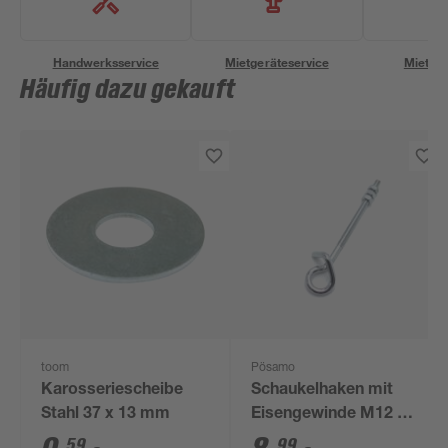
Handwerksservice
Mietgeräteservice
Miettra
Häufig dazu gekauft
toom
Pösamo
Karosseriescheibe
Schaukelhaken mit
Stahl 37 x 13 mm
Eisengewinde M12 x
250 mm
59
99