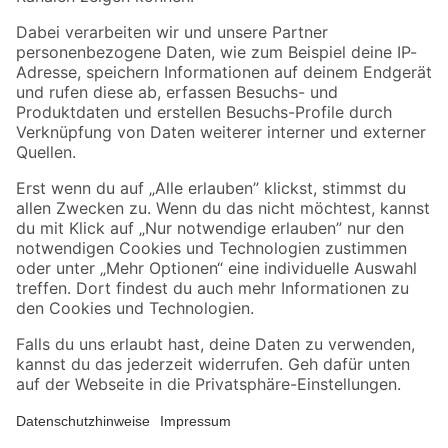
Folge uns
Zahlungsarten
Versandarten
Sicher einkaufen
Jetzt die toom-App herunterladen
Alle Preisangaben in EUR inkl. gesetzl. MwSt.. Die dargestellten Angebote sind unter
Umständen nicht in allen Märkten verfügbar. Die angegebenen Verfügbarkeiten beziehen
sich auf den unter "Mein Markt" ausgewählten toom Baumarkt. Alle Angebote und
Produkte nur solange der Vorrat reicht.
*Paketversand ab 59 € versandkostenfrei, gilt nicht für Artikel mit Speditionsversand, hier
fallen zusätzliche Versandkosten an.