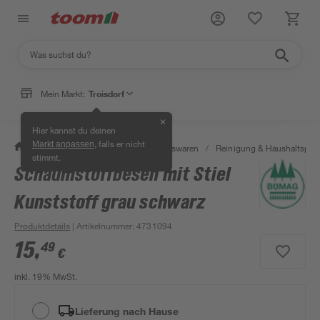
Mein Markt:
Troisdorf
✕
Hier kannst du deinen
, falls er nicht
Markt anpassen
/
Wohnen & Haushalt
/
Haushaltswaren
/
Reinigung & Haushaltspro
stimmt.
Schaumstoffbesen mit Stiel
Kunststoff grau schwarz
Produktdetails
| Artikelnummer
:
4731094
15
,
49
€
inkl. 19% MwSt.
Lieferung nach Hause