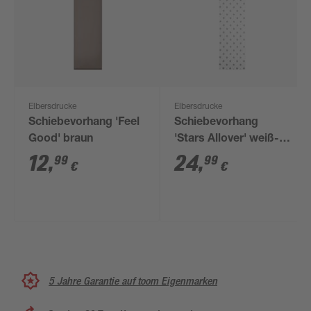
Elbersdrucke
Elbersdrucke
Schiebevorhang 'Feel
Schiebevorhang
Good' braun
'Stars Allover' weiß-
grau
12
,
24
,
99
99
€
€
5 Jahre Garantie auf toom Eigenmarken