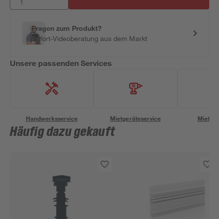
Fragen zum Produkt?
Sofort-Videoberatung aus dem Markt
Unsere passenden Services
Handwerksservice
Mietgeräteservice
Miettra
Häufig dazu gekauft