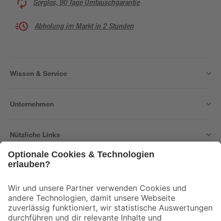
Sorglos, 90 Tage Umtauschgarantie
Abholung im Markt in 2 Stunden
Wissen & Service
Unternehmen
Nützliche Links
Bleib auf dem Laufenden mit unserem Newsletter
Der toom Newsletter: Keine Angebote und Aktionen mehr verpassen!
Zur Newsletter Anmeldung