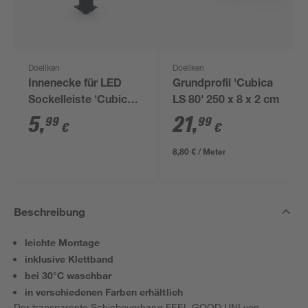
Doellken
Doellken
Innenecke für LED
Grundprofil 'Cubica
Sockelleiste 'Cubica
LS 80' 250 x 8 x 2 cm
LS 80' anthrazit
5
,
21
,
99
99
€
€
8,80 € / Meter
Beschreibung
leichte Montage
inklusive Klettband
bei 30°C waschbar
in verschiedenen Farben erhältlich
Der transparente Schiebevorhang FEEL GOOD UNI von