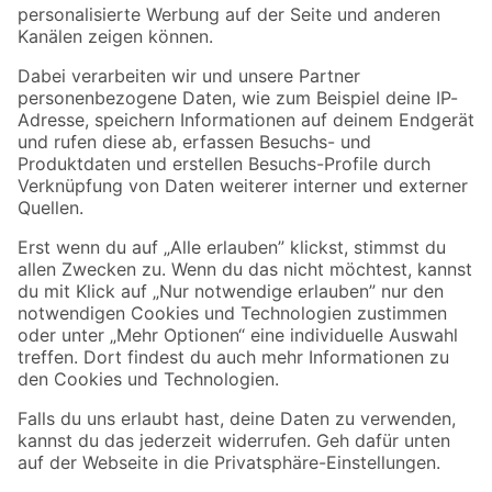
Folge uns
Zahlungsarten
Versandarten
Sicher einkaufen
Jetzt die toom-App herunterladen
Alle Preisangaben in EUR inkl. gesetzl. MwSt.. Die dargestellten Angebote sind unter
Umständen nicht in allen Märkten verfügbar. Die angegebenen Verfügbarkeiten beziehen
sich auf den unter "Mein Markt" ausgewählten toom Baumarkt. Alle Angebote und