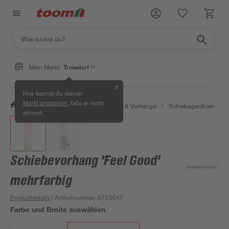
Mein Markt:
Troisdorf
✕
Hier kannst du deinen
, falls er nicht
Markt anpassen
/
Wohnen & Haushalt
/
Gardinen & Vorhänge
/
Schiebegardinen
/
stimmt.
Schiebevorhang 'Feel Good'
mehrfarbig
Produktdetails
| Artikelnummer
:
6720047
Farbe und Breite auswählen