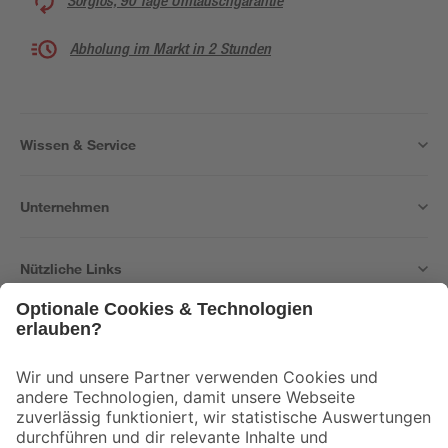
Sorglos, 90 Tage Umtauschgarantie
Abholung im Markt in 2 Stunden
Wissen & Service
Unternehmen
Nützliche Links
Bleib auf dem Laufenden mit unserem Newsletter
Der toom Newsletter: Keine Angebote und Aktionen mehr verpassen!
Zur Newsletter Anmeldung