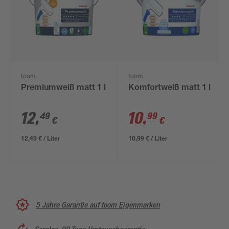
toom
toom
Premiumweiß matt 1 l
Komfortweiß matt 1 l
12
,
10
,
49
99
€
€
12,49 € / Liter
10,99 € / Liter
5 Jahre Garantie auf toom Eigenmarken