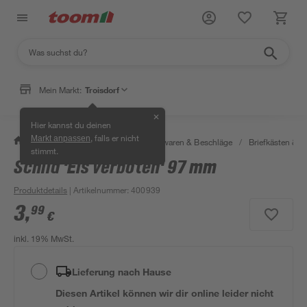
Mein Markt:
Troisdorf
✕
Hier kannst du deinen
, falls er nicht
Markt anpassen
/
Werkstatt & Maschinen
/
Eisenwaren & Beschläge
/
Briefkästen &
stimmt.
Schild 'Eis verboten' 97 mm
Produktdetails
| Artikelnummer
:
400939
3
,
99
€
inkl. 19% MwSt.
Lieferung nach Hause
Diesen Artikel können wir dir online leider nicht