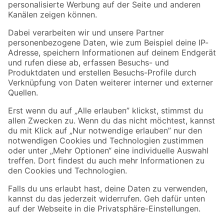
Folge uns
Zahlungsarten
Versandarten
Sicher einkaufen
Jetzt die toom-App herunterladen
Alle Preisangaben in EUR inkl. gesetzl. MwSt.. Die dargestellten Angebote sind unter
Umständen nicht in allen Märkten verfügbar. Die angegebenen Verfügbarkeiten beziehen
sich auf den unter "Mein Markt" ausgewählten toom Baumarkt. Alle Angebote und