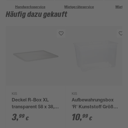
Handwerksservice
Mietgeräteservice
Miettra
Häufig dazu gekauft
KIS
KIS
Deckel R-Box XL
Aufbewahrungsbox
transparent 58 x 38,5
'R' Kunststoff Größe
cm
XL 57 Liter 56,5 x 38 x
3
,
10
,
99
99
€
€
36 cm