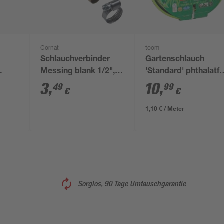
Cornat
toom
Schlauchverbinder
Gartenschlauch
Messing blank 1/2",
'Standard' phthalatfr
mit 2 Schellen Ø 12-
Ø 13 mm (1/2") 10 m
3
,
10
,
49
99
€
€
20 mm
1,10 € / Meter
Sorglos, 90 Tage Umtauschgarantie