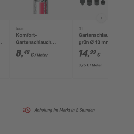
toom
B1
Komfort-
Gartenschlauch-Set
ei
Gartenschlauch
grün Ø 13 mm (1/2")
phthalatfrei 1 1/4"
20 m
8
,
14
,
49
99
€
€
/ Meter
0,75 € / Meter
Abholung im Markt in 2 Stunden