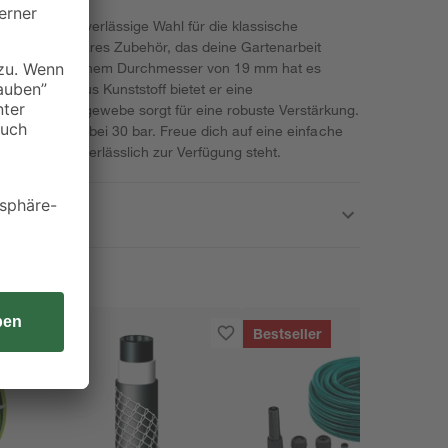
ofy' ist die zuverlässige Wahl für die klassische
 unverzichtbares Zubehör, das deine Gartenarbeit
gestattet mit einem Durchmesser von 19 mm hat es
r Mischung aus Kunststoff bietet er eine
t. Das Kreuzgewebe sorgt für eine robuste Verstärkung.
der Platzdruck bei 30 bar. Freue dich auf eine einfache
hr hindurch verlässlich zur Verfügung steht.
Bestseller