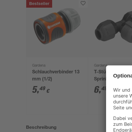
Bestseller
Gardena
Gardena
Schlauchverbinder 13
T-Stück für
mm (1/2)
Sprinklersystem
mm
5
,
6
,
49
49
€
€
Beschreibung