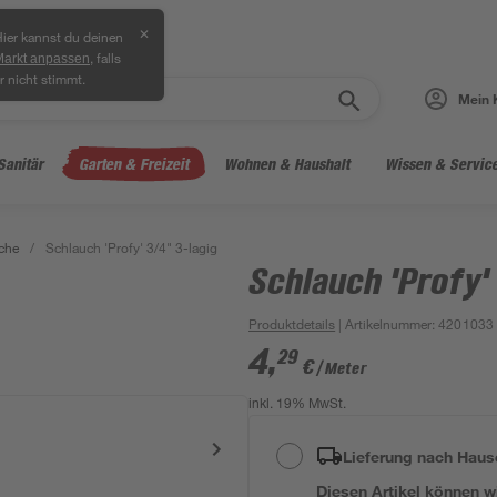
✕
ier kannst du deinen
, falls
Markt anpassen
r nicht stimmt.
Mein 
Sanitär
Garten & Freizeit
Wohnen & Haushalt
Wissen & Servic
che
/
Schlauch 'Profy' 3/4" 3-lagig
Schlauch 'Profy'
Produktdetails
| Artikelnummer
:
4201033
4
,
29
€
/ Meter
inkl. 19% MwSt.
Lieferung nach Haus
Diesen Artikel können wir