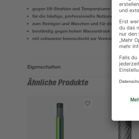
gegen UV-Strahlen und Temperaturen von -15° - +5
für die häufige, professionelle Nutzung
zum Reinigen und Waschen und für die Wasserbef
beständig gegen hohen Wasserdruck und hohe Druc
mit schwarzer Innenschicht zur Vermeidung von Al
Eigenschaften
Ähnliche Produkte