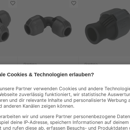
Gardena
Gardena
L-Stück "Quick &
Sprinklersystem-
 Ø 25
Easy" Ø 25 mm
Verbinder Ø 25 mm 
19,05 mm (3/4")
4
,
4
,
99
49
€
€