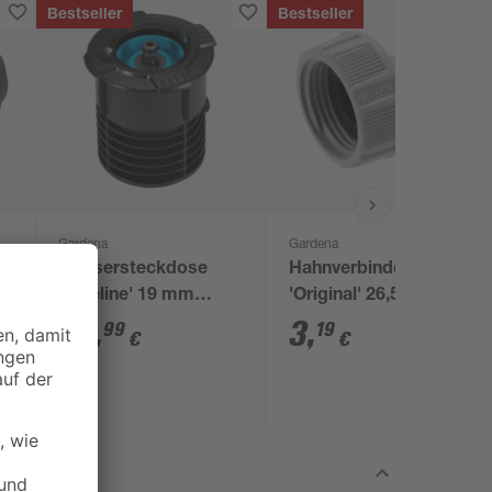
Bestseller
Bestseller
Gardena
Gardena
Wassersteckdose
Hahnverbinder
x
'Pipeline' 19 mm
'Original' 26,5 mm
(3/4") mit Stoppventil
(3/4") grau
27
,
3
,
99
19
€
€