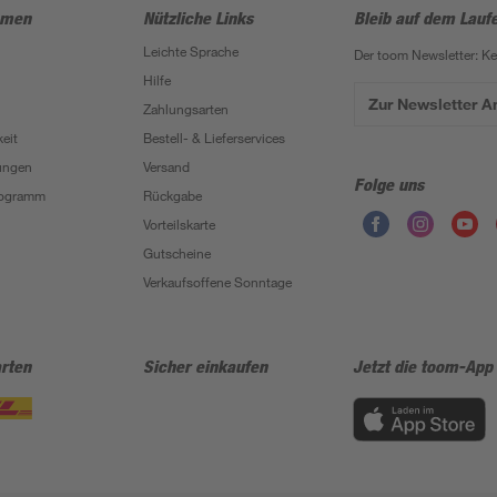
hmen
Nützliche Links
Bleib auf dem Lauf
Leichte Sprache
Der toom Newsletter: K
Hilfe
Zur Newsletter 
Zahlungsarten
eit
Bestell- & Lieferservices
ungen
Versand
Folge uns
Programm
Rückgabe
Vorteilskarte
Gutscheine
Verkaufsoffene Sonntage
rten
Sicher einkaufen
Jetzt die toom-App