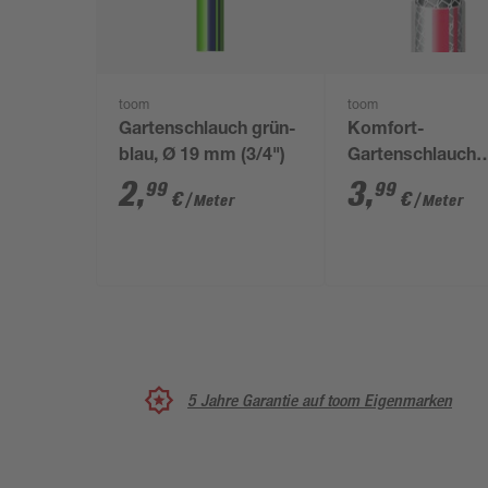
toom
toom
Gartenschlauch grün-
Komfort-
blau, Ø 19 mm (3/4")
Gartenschlauch
phthalatfrei 3/4"
2
,
3
,
99
99
€
€
/ Meter
/ Meter
5 Jahre Garantie auf toom Eigenmarken