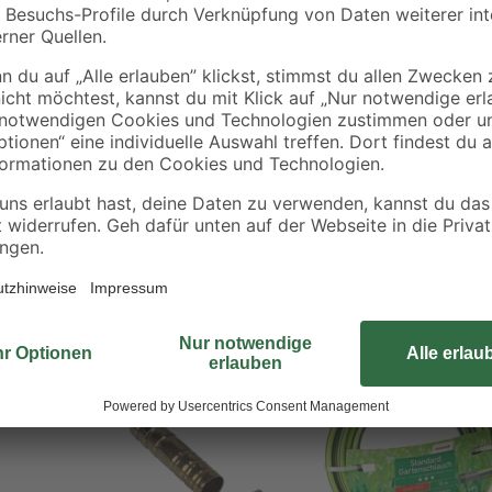
Der Fitt Schlauch aus der Serie 'Pr
5°C beständig
Bewässerung deines Gartens – ein
mühelos und effizient macht. Aus
örderung
genau die richtigen Maße. Mit eine
kfestigkeit
bemerkenswerte Strapazierfähigkei
genbildung
Der Arbeitsdruck liegt bei 10 bar, 
Bewässerung, die dir das ganze Ja