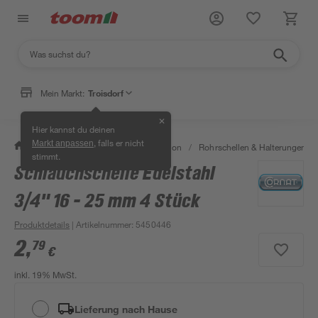
Mein Markt:
Troisdorf
✕
Hier kannst du deinen
, falls er nicht
Markt anpassen
/
Bad & Sanitär
/
Sanitärinstallation
/
Rohrschellen & Halterungen
/
stimmt.
Schlauchschelle Edelstahl
3/4" 16 - 25 mm 4 Stück
Produktdetails
| Artikelnummer
:
5450446
2
,
79
€
inkl. 19% MwSt.
Lieferung nach Hause