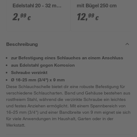
Edelstahl 20 - 32 mm
mit Bügel 250 cm
(1") 4 Stück
2
,
12
,
99
99
€
€
Beschreibung
zur Befestigung eines Schlauches an einem Anschluss
aus Edelstahl gegen Korrosion
Schraube verzinkt
Ø 16-25 mm (3/4") x 9 mm
Diese Schlauchschelle bietet dir eine robuste Befestigung für
verschiedene Schlaucharten. Band und Gehäuse bestehen aus
rostfreiem Stahl, während die verzinkte Schraube ein leichtes
und festes Anziehen ermöglicht. Mit einem Spannbereich von
16–25 mm (3/4") und einer Bandbreite von 9 mm eignet sie sich
für viele Anwendungen im Haushalt, Garten oder in der
Werkstatt.