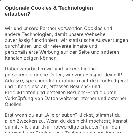
Bleib auf dem Laufenden mit unserem Newsletter
Der toom Newsletter: Keine Angebote und Aktionen mehr verpassen!
Zur Newsletter Anmeldung
Folge uns
Zahlungsarten
Versandarten
Sicher einkaufen
Jetzt die toom-App herunterladen