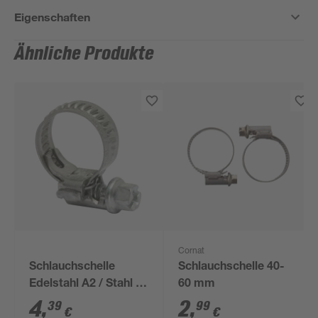
Eigenschaften
Ähnliche Produkte
Cornat
Schlauchschelle
Schlauchschelle 40-
Edelstahl A2 / Stahl Ø
60 mm
10-16 x 7,5 mm, 2
4
,
2
,
39
99
€
€